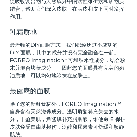
促吸收复合物与天然成分中的活性维生素和矿物质
结合，帮助它们深入皮肤 - 在表皮和皮下同时发挥
波兰
预计送达日期
8/10/26
作用。
葡萄牙
预计送达日期
8/9/26
乳霜质地
波多黎各
预计送达日期
8/11/26
最流畅的DIY面膜方式。我们都经历过不成功的
DIY 面膜，其中的成分并没有完全融合在一起。
卡塔尔
预计送达日期
8/10/26
FOREO Imagination
可增稠水性成分，结合粉
TM
末并混合块状成分——因此您的面膜具有完美的奶
留尼汪
预计送达日期
8/14/26
油质地，可以均匀地涂抹在皮肤上。
罗马尼亚
预计送达日期
8/9/26
最健康的面膜
俄罗斯
预计送达日期
8/17/26
除了您的新鲜食材外，FOREO Imagination™
自身含有天然滋养成分。透明质酸补充失去的水
沙特阿拉伯
预计送达日期
8/10/26
分，丰盈美肌，角鲨烷补充脂肪酸，维他命 E 保护
皮肤免受自由基损伤，泛醇和尿囊素可舒缓和镇静
新加坡
预计送达日期
8/11/26
肌肤。