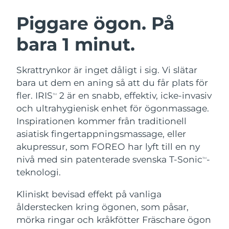
SVENSK SKÖNHETSRUTIN
Österrike
Förväntad leverans
8/12/26
Piggare ögon. På
bara 1 minut.
Bahrain
Förväntad leverans
8/13/26
Ansiktsrengöring
Ansiktslyft
Belgien
Förväntad leverans
8/12/26
Skrattrynkor är inget dåligt i sig. Vi slätar
LUNA™ 4-paket
BEAR™ 2-paket
bara ut dem en aning så att du får plats för
Bermuda
Förväntad leverans
8/18/26
Anti-aging massage
Microcurrent toning
fler. IRIS
2 är en snabb, effektiv, icke-invasiv
TM
och ultrahygienisk enhet för ögonmassage.
Bosnien och
Förväntad leverans
8/15/26
Inspirationen kommer från traditionell
Återfuktning
Munvård
Hercegovina
LUNA™ 4 Plus
BEAR™ 2 go
asiatisk fingertappningsmassage, eller
UFO™ 3-paket
issa™ 4
Massage, LED heating
Microcurrent toning on-the-go
akupressur, som FOREO har lyft till en ny
Brunei
Förväntad leverans
8/17/26
FAQ™ ANTI-AGING-BEHANDLING
Deep facial hydration
Hybrid silicone sonic toothbrush
nivå med sin patenterade svenska T-Sonic
-
TM
Bulgarien
teknologi.
Förväntad leverans
8/12/26
NEW
LUNA™ 4 Men
BEAR™ 2 eyes & lips
UFO™ 3 LED
issa™ 4 plus
Kliniskt bevisad effekt på vanliga
Kanada
For men, anti-aging massage
Microcurrent line smoothing device
Förväntad leverans
8/16/26
Near-infrared and red light therapy
ålderstecken kring ögonen, som påsar,
Smart hybrid silicone sonic toothbrush
device
Anti-aging
LED-behandlingar
Chile
mörka ringar och kråkfötter Fräschare ögon
Förväntad leverans
8/16/26