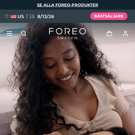
Hoppa
SE ALLA FOREO-PRODUKTER
till
huvudinnehåll
US
8/13/26
BÄSTSÄLJARE
NYHET
Logga in
Språk
BREAKING NEWS
Användarprofil
English
Deutsch
Español
Mina enheter
FAQ™ Pure Beauty-Tech Elixir
Français
Italiano
Português
Mina beställningar
Polski
Svenska
Русский
Türkçe
简体中文
繁體中文
Mina adresser
issa™ Teeth Whitening Set
Mina prenumerationer