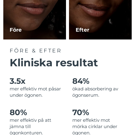
Macao SAR
Förväntad leverans
8/14/26
Malaysia
Förväntad leverans
8/15/26
Före
Efter
Malta
Förväntad leverans
8/12/26
FÖRE & EFTER
Mexiko
Förväntad leverans
8/16/26
Kliniska resultat
Monaco
Förväntad leverans
8/13/26
3.5x
84%
Nederländerna
Förväntad leverans
8/12/26
mer effektiv mot påsar
ökad absorbering av
under ögonen.
ögonserum.
Nya Zeeland
Förväntad leverans
8/12/26
80%
70%
Norge
Förväntad leverans
8/12/26
mer effektiv på att
mer effektiv mot
jämna till
mörka cirklar under
Oman
Förväntad leverans
8/15/26
ögonkonturen.
ögonen.