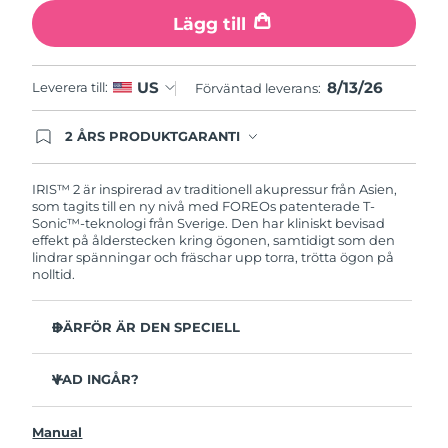
Turkiet
Förväntad leverans
8/13/26
Lägg till
Förenade
Förväntad leverans
8/13/26
Arabemiraten
8/13/26
US
Leverera till:
Förväntad leverans:
Storbritannien
Förväntad leverans
8/12/26
2 ÅRS PRODUKTGARANTI
Produkten levereras med FOREOs heltäckande
garanti. Det betyder att vi byter ut produkten
USA
Förväntad leverans
8/13/26
utan extra kostnad om du får problem med den
IRIS™ 2 är inspirerad av traditionell akupressur från Asien,
inom två år efter inköpsdatum.
som tagits till en ny nivå med FOREOs patenterade T-
Sonic™-teknologi från Sverige. Den har kliniskt bevisad
Uzbekistan
Förväntad leverans
8/17/26
effekt på ålderstecken kring ögonen, samtidigt som den
lindrar spänningar och fräschar upp torra, trötta ögon på
Vietnam
Förväntad leverans
8/18/26
nolltid.
DÄRFÖR ÄR DEN SPECIELL
Oftalmologiskt testad, säker och effektiv enhet för
ögonvård.
VAD INGÅR?
3,5x mer effektiv mot mörka ringar under ögonen*
IRIS
2
™
Minskar mörka ringar med 70% och kråkfötter och fina
Manual
USB-laddkabel
linjer med 43%*