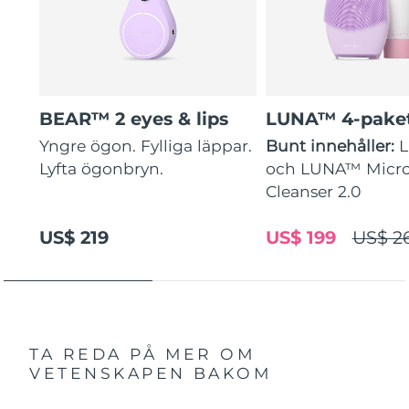
BEAR™ 2 eyes & lips
LUNA™ 4-pake
Yngre ögon. Fylliga läppar.
Bunt innehåller:
Lyfta ögonbryn.
och LUNA™ Micr
Cleanser 2.0
US$ 219
US$ 199
US$ 2
TA REDA PÅ MER OM
VETENSKAPEN BAKOM