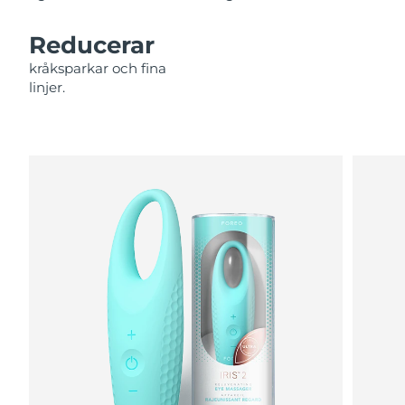
Filippinerna
Förväntad leverans
8/15/26
Reducerar
Polen
Förväntad leverans
8/13/26
kråksparkar och fina
linjer.
Portugal
Förväntad leverans
8/12/26
Puerto Rico
Förväntad leverans
8/14/26
Qatar
Förväntad leverans
8/13/26
Réunion
Förväntad leverans
8/17/26
Rumänien
Förväntad leverans
8/12/26
Ryssland
Förväntad leverans
8/20/26
Saudiarabien
Förväntad leverans
8/13/26
Singapore
Förväntad leverans
8/14/26