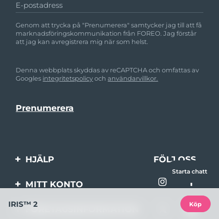
E-postadress
Genom att trycka på "Prenumerera" samtycker jag till att få
marknadsföringskommunikation från FOREO. Jag förstår
att jag kan avregistrera mig när som helst.
Denna webbplats skyddas av reCAPTCHA och omfattas av
Googles
integritetspolicy
och
användarvillkor.
HJÄLP
FÖLJ OSS
Starta chatt
Kontakta oss
MITT KONTO
Beställningar & leverans
IRIS™ 2
Produktregistrering
Köp
FÖRETAGSINFORMATION
Garantier & returer