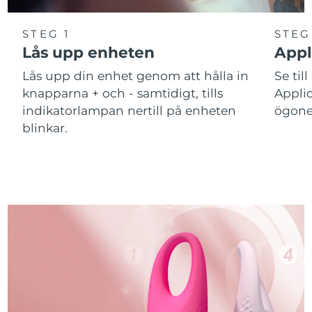
STEG 1
STEG
Lås upp enheten
Appl
Lås upp din enhet genom att hålla in
Se till
knapparna + och - samtidigt, tills
Applic
indikatorlampan nertill på enheten
ögone
blinkar.