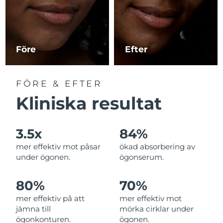
Macao SAR
Förväntad leverans
8/12/26
Malaysia
Förväntad leverans
8/13/26
Före
Efter
Malta
Förväntad leverans
8/10/26
FÖRE & EFTER
Mexiko
Förväntad leverans
8/14/26
Kliniska resultat
Monaco
Förväntad leverans
8/11/26
3.5x
84%
Nederländerna
Förväntad leverans
8/10/26
mer effektiv mot påsar
ökad absorbering av
under ögonen.
ögonserum.
Nya Zeeland
Förväntad leverans
8/10/26
80%
70%
Norge
Förväntad leverans
8/10/26
mer effektiv på att
mer effektiv mot
jämna till
mörka cirklar under
Oman
Förväntad leverans
8/13/26
ögonkonturen.
ögonen.