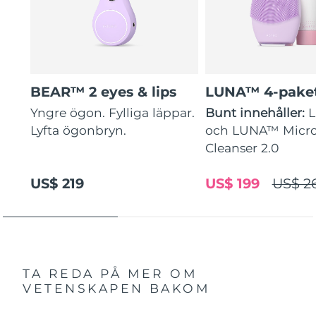
BEAR™ 2 eyes & lips
LUNA™ 4-pake
Yngre ögon. Fylliga läppar.
Bunt innehåller:
Lyfta ögonbryn.
och LUNA™ Micr
Cleanser 2.0
US$ 219
US$ 199
US$ 2
TA REDA PÅ MER OM
VETENSKAPEN BAKOM