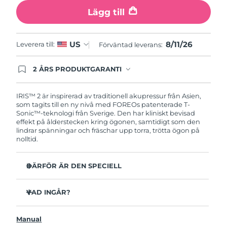
Turkiet
Förväntad leverans
8/11/26
Lägg till
Förenade
Förväntad leverans
8/11/26
Arabemiraten
8/11/26
US
Leverera till:
Förväntad leverans:
Storbritannien
Förväntad leverans
8/10/26
2 ÅRS PRODUKTGARANTI
Produkten levereras med FOREOs heltäckande
garanti. Det betyder att vi byter ut produkten
USA
Förväntad leverans
8/11/26
utan extra kostnad om du får problem med den
IRIS™ 2 är inspirerad av traditionell akupressur från Asien,
inom två år efter inköpsdatum.
som tagits till en ny nivå med FOREOs patenterade T-
Sonic™-teknologi från Sverige. Den har kliniskt bevisad
Uzbekistan
Förväntad leverans
8/15/26
effekt på ålderstecken kring ögonen, samtidigt som den
lindrar spänningar och fräschar upp torra, trötta ögon på
Vietnam
Förväntad leverans
8/16/26
nolltid.
DÄRFÖR ÄR DEN SPECIELL
Oftalmologiskt testad, säker och effektiv enhet för
ögonvård.
VAD INGÅR?
3,5x mer effektiv mot mörka ringar under ögonen*
IRIS
2
™
Minskar mörka ringar med 70% och kråkfötter och fina
Manual
USB-laddkabel
linjer med 43%*