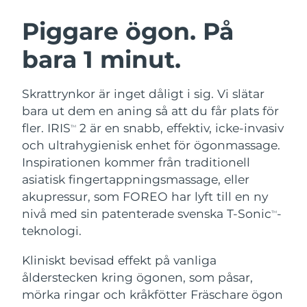
SVENSK SKÖNHETSRUTIN
Österrike
Förväntad leverans
8/10/26
Piggare ögon. På
bara 1 minut.
Bahrain
Förväntad leverans
8/11/26
Ansiktsrengöring
Ansiktslyft
Belgien
Förväntad leverans
8/10/26
Skrattrynkor är inget dåligt i sig. Vi slätar
LUNA™ 4-paket
BEAR™ 2-paket
bara ut dem en aning så att du får plats för
Bermuda
Förväntad leverans
8/16/26
Anti-aging massage
Microcurrent toning
fler. IRIS
2 är en snabb, effektiv, icke-invasiv
TM
och ultrahygienisk enhet för ögonmassage.
Bosnien och
Förväntad leverans
8/13/26
Inspirationen kommer från traditionell
Återfuktning
Munvård
Hercegovina
LUNA™ 4 Plus
BEAR™ 2 go
asiatisk fingertappningsmassage, eller
UFO™ 3-paket
issa™ 4
Massage, LED heating
Microcurrent toning on-the-go
akupressur, som FOREO har lyft till en ny
Brunei
Förväntad leverans
8/15/26
FAQ™ ANTI-AGING-BEHANDLING
Deep facial hydration
Hybrid silicone sonic toothbrush
nivå med sin patenterade svenska T-Sonic
-
TM
Bulgarien
teknologi.
Förväntad leverans
8/10/26
NEW
LUNA™ 4 Men
BEAR™ 2 eyes & lips
UFO™ 3 LED
issa™ 4 plus
Kliniskt bevisad effekt på vanliga
Kanada
For men, anti-aging massage
Microcurrent line smoothing device
Förväntad leverans
8/14/26
Near-infrared and red light therapy
ålderstecken kring ögonen, som påsar,
Smart hybrid silicone sonic toothbrush
device
Anti-aging
LED-behandlingar
Chile
mörka ringar och kråkfötter Fräschare ögon
Förväntad leverans
8/14/26