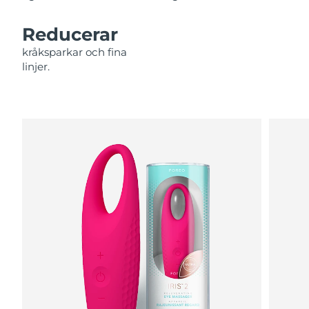
Filippinerna
Förväntad leverans
8/13/26
Reducerar
Polen
Förväntad leverans
8/11/26
kråksparkar och fina
linjer.
Portugal
Förväntad leverans
8/10/26
Puerto Rico
Förväntad leverans
8/12/26
Qatar
Förväntad leverans
8/11/26
Réunion
Förväntad leverans
8/15/26
Rumänien
Förväntad leverans
8/10/26
Ryssland
Förväntad leverans
8/18/26
Saudiarabien
Förväntad leverans
8/11/26
Singapore
Förväntad leverans
8/12/26