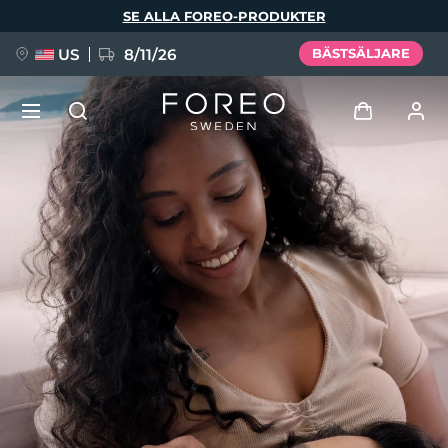
Hoppa
SE ALLA FOREO-PRODUKTER
till
huvudinnehåll
US
8/11/26
BÄSTSÄLJARE
NYHET
Logga in
Språk
BREAKING NEWS
Användarprofil
English
Deutsch
Español
Mina enheter
FAQ™ Pure Beauty-Tech Elixir
Français
Italiano
Português
Mina beställningar
Polski
Svenska
Русский
Türkçe
简体中文
繁體中文
Mina adresser
issa™ Teeth Whitening Set
Mina prenumerationer