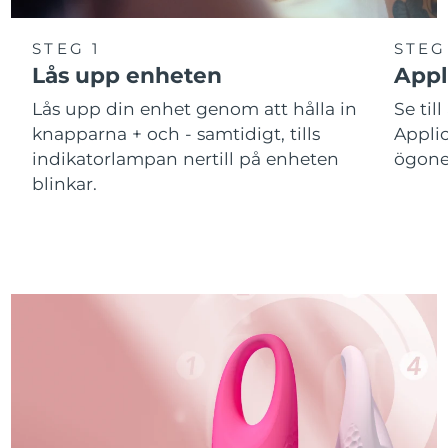
STEG 1
STEG
Lås upp enheten
Appl
Lås upp din enhet genom att hålla in
Se till
knapparna + och - samtidigt, tills
Applic
indikatorlampan nertill på enheten
ögone
blinkar.