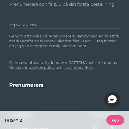
Prenumerera och få 15% på din första beställning!
E-postadress
Genom att trycka på "Prenumerera" samtycker jag till att få
marknadsföringskommunikation från FOREO. Jag förstår
att jag kan avregistrera mig när som helst.
Denna webbplats skyddas av reCAPTCHA och omfattas av
Googles
integritetspolicy
och
användarvillkor.
HJÄLP
FÖLJ OSS
IRIS™ 2
Köp
Kontakta oss