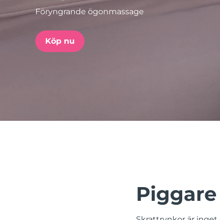
Föryngrande ögonmassage
issa™ Teeth Whitening Set
Köp nu
FAQ™ Dual LED Panel
POPULÄR
Specialerbjudanden
Bästsäljare
Piggare 
Skrattrynkor är inget d