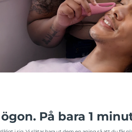
ögon. På bara 1 minut
åligt i sig. Vi slätar bara ut dem en aning så att du får plat