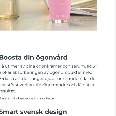
Boosta din ögonvård
Få ut mer av dina ögonkrämer och serum. IRIS
TM
2 ökar absorberingen av ögonprodukter med
84%, så att de tränger djupt ner i huden där de
har störst verkan. Använd mindre och få bättre
resultat.
Baserat på oberoende kliniska tester
Smart svensk design