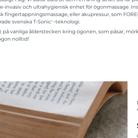
icke-invasiv och ultrahygienisk enhet för ögonmassage. 
tisk fingertappningsmassage, eller akupressur, som FOREO 
rade svenska T-Sonic
-teknologi.
TM
kt på vanliga ålderstecken kring ögonen, som påsar, mör
ögon nolltid!