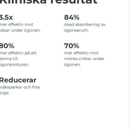
3.5x
84%
mer effektiv mot
ökad absorbering av
påsar under ögonen.
ögonserum.
80%
70%
mer effektiv på att
mer effektiv mot
jämna till
mörka cirklar under
ögonkonturen.
ögonen.
Reducerar
kråksparkar och fina
linjer.