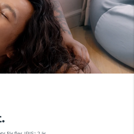
.
s för fler. IRIS
2 är
TM