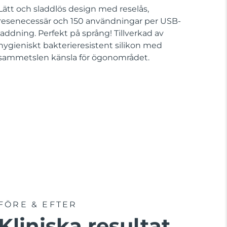
Lätt och sladdlös design med reselås,
resenecessär och 150 användningar per USB-
laddning. Perfekt på språng! Tillverkad av
hygieniskt bakterieresistent silikon med
sammetslen känsla för ögonområdet.
FÖRE & EFTER
Kliniska resultat