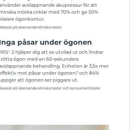
använder avslappnande akupressur för att
minska mörka cirklar med 70% och ge 50%
klarare ögonkontur.
Baserat på oberoende kliniska tester
Inga påsar under ögonen
IRIS
2 hjälper dig att se utvilad ut och lindrar
TM
trötta ögon med en 60-sekunders
avslappnande behandling. Enheten är 3,5x mer
effektiv mot påsar under ögonen,* och 84%
uppger att ögonen ser piggare ut.
Baserat på oberoende kliniska tester och konsumenttester