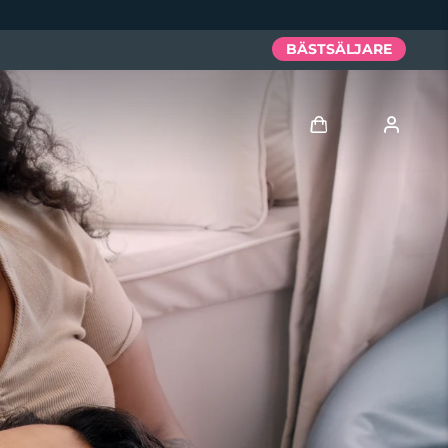
BÄSTSÄLJARE
Logga in
Användarprofil
Mina enheter
Mina beställningar
Mina adresser
Mina prenumerationer