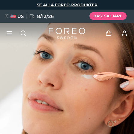
Hoppa
SE ALLA FOREO-PRODUKTER
till
huvudinnehåll
US
8/12/26
BÄSTSÄLJARE
NYHET
Logga in
Språk
BREAKING NEWS
Användarprofil
English
Deutsch
Español
Mina enheter
FAQ™ Pure Beauty-Tech Elixir
Français
Italiano
Português
Mina beställningar
Polski
Svenska
Русский
Türkçe
简体中文
繁體中文
Mina adresser
issa™ Teeth Whitening Set
Mina prenumerationer