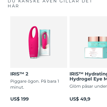
DU KANSKE ÄVEN GILLAR DET
HÄR
IRIS™ 2
IRIS™ Hydratin
Hydrogel Eye 
Piggare ögon. På bara 1
Glöm påsar unde
minut.
US$ 199
US$ 49,9