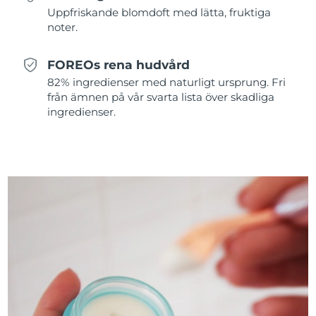
Uppfriskande blomdoft med lätta, fruktiga
noter.
Slovakien
Förväntad leverans
8/11/26
Slovenien
Förväntad leverans
8/11/26
FOREOs rena hudvård
82% ingredienser med naturligt ursprung. Fri
Sydafrika
Förväntad leverans
8/19/26
från ämnen på vår svarta lista över skadliga
ingredienser.
Sydkorea
Förväntad leverans
8/13/26
Spanien
Förväntad leverans
8/11/26
Sverige
Förväntad leverans
8/11/26
Schweiz
Förväntad leverans
8/11/26
Taiwan
Förväntad leverans
8/16/26
Thailand
Förväntad leverans
8/15/26