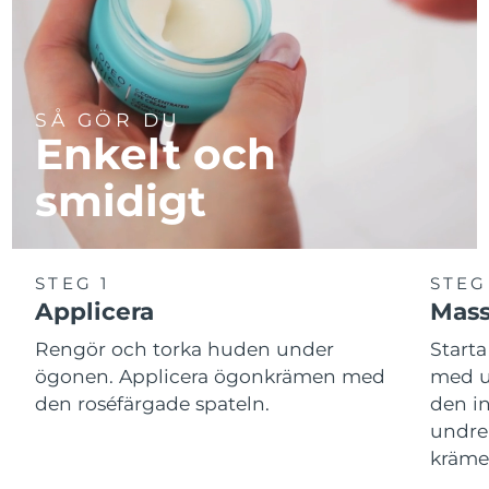
Turkiet
Förväntad leverans
8/12/26
Förenade
Förväntad leverans
8/12/26
Arabemiraten
SÅ GÖR DU
Enkelt och
Storbritannien
Förväntad leverans
8/11/26
smidigt
USA
Förväntad leverans
8/12/26
Uzbekistan
Förväntad leverans
8/16/26
STEG 1
STEG
Vietnam
Förväntad leverans
8/17/26
Applicera
Mass
Rengör och torka huden under
Start
ögonen. Applicera ögonkrämen med
med u
den roséfärgade spateln.
den i
undre
kräme