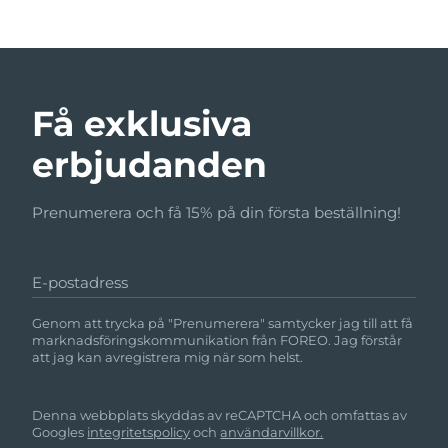
Få exklusiva
erbjudanden
Prenumerera och få 15% på din första beställning!
E-postadress
Genom att trycka på "Prenumerera" samtycker jag till att få
marknadsföringskommunikation från FOREO. Jag förstår
att jag kan avregistrera mig när som helst.
Denna webbplats skyddas av reCAPTCHA och omfattas av
Googles
integritetspolicy
och
användarvillkor.