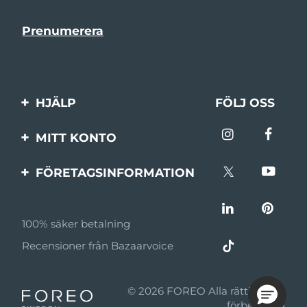
HJÄLP
FÖLJ OSS
Kontakta oss
MITT KONTO
Beställningar & leverans
Produktregistrering
FÖRETAGSINFORMATION
Garantier & returer
Support
Om FOREO
Vanliga frågor
100% säker betalning
Affiliateprogram
Batteriinformation
Recensioner från Bazaarvoice
Affiliate-nyheter
MYSA
© 2026 FOREO Alla rättigheter
Återförsäljare
förbehållna