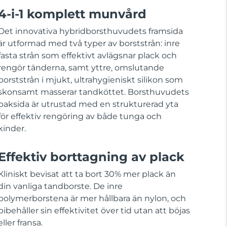
4-i-1 komplett munvård
Det innovativa hybridborsthuvudets framsida
är utformad med två typer av borststrån: inre
fasta strån som effektivt avlägsnar plack och
rengör tänderna, samt yttre, omslutande
borststrån i mjukt, ultrahygieniskt silikon som
skonsamt masserar tandköttet. Borsthuvudets
baksida är utrustad med en strukturerad yta
för effektiv rengöring av både tunga och
kinder.
Effektiv borttagning av plack
Kliniskt bevisat att ta bort 30% mer plack än
din vanliga tandborste. De inre
polymerborstena är mer hållbara än nylon, och
bibehåller sin effektivitet över tid utan att böjas
eller fransa.