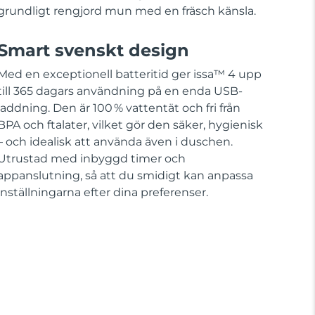
grundligt rengjord mun med en fräsch känsla.
Smart svenskt design
Med en exceptionell batteritid ger issa™ 4 upp
till 365 dagars användning på en enda USB-
laddning. Den är 100 % vattentät och fri från
BPA och ftalater, vilket gör den säker, hygienisk
– och idealisk att använda även i duschen.
Utrustad med inbyggd timer och
appanslutning, så att du smidigt kan anpassa
inställningarna efter dina preferenser.