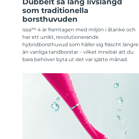
Dubbelt så lång livslängd
KIWI™-hudvård
All acne treatment devices
All revitalizing eye massagers
Serum
issa™ Teeth Whitening Gel
som traditionella
Advanced pore care essentials
For healthy hair
18% PAP
borsthuvuden
Kosmetika
Man
issa™ 4 är framtagen med miljön i åtanke och
har ett unikt, revolutionerande
hybridborsthuvud som håller sig fräscht längre
än vanliga tandborstar – vilket innebär att du
Handla allt
bara behöver byta ut det var sjätte månad.
FOREO APP
OM FOREO