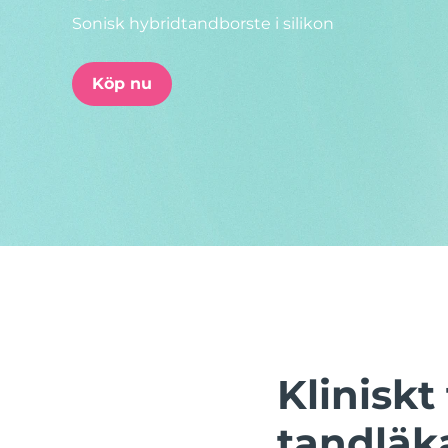
Sonisk hybridtandborste i silikon
issa™ Teeth Whitening Set
Köp nu
FAQ™ Dual LED Panel
POPULÄR
Specialerbjudanden
Bästsäljare
Klinisk
tandläk