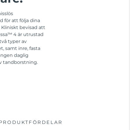
isslös
för att följa dina
Kliniskt bevisad att
issa™ 4 är utrustad
vå typer av
, samt inre, fasta
 Ingen daglig
iv tandborstning.
PRODUKTFÖRDELAR