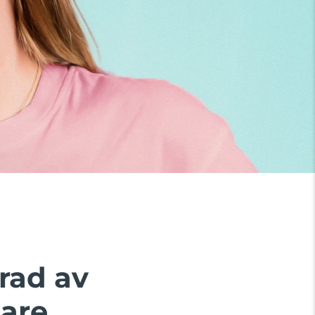
rad av
are.