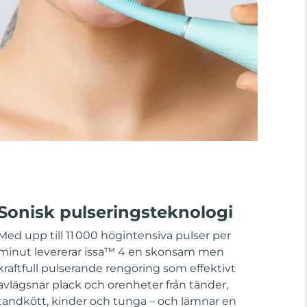
Sonisk pulseringsteknologi
Med upp till 11 000 högintensiva pulser per
minut levererar issa™ 4 en skonsam men
kraftfull pulserande rengöring som effektivt
avlägsnar plack och orenheter från tänder,
tandkött, kinder och tunga – och lämnar en