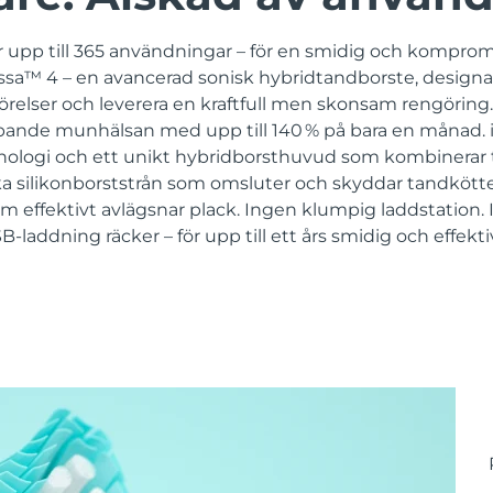
 upp till 365 användningar – för en smidig och komprom
sa™ 4 – en avancerad sonisk hybridtandborste, designad 
örelser och leverera en kraftfull men skonsam rengöring. 
ipande munhälsan med upp till 140 % på bara en månad. 
ologi och ett unikt hybridborsthuvud som kombinerar t
ka silikonborststrån som omsluter och skyddar tandköttet
m effektivt avlägsnar plack. Ingen klumpig laddstation.
-laddning räcker – för upp till ett års smidig och effekt