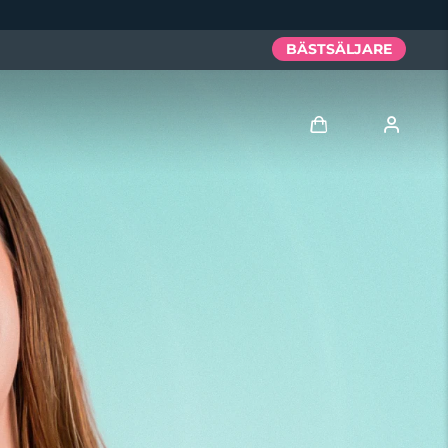
BÄSTSÄLJARE
Logga in
Användarprofil
Mina enheter
Mina beställningar
Mina adresser
Mina prenumerationer