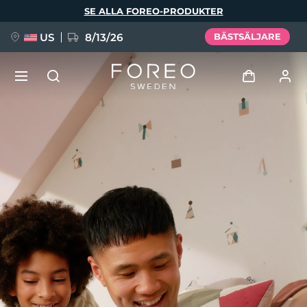
Hoppa
SE ALLA FOREO-PRODUKTER
till
huvudinnehåll
US
8/13/26
BÄSTSÄLJARE
NYHET
Logga in
Språk
BREAKING NEWS
Användarprofil
English
Deutsch
Español
Mina enheter
FAQ™ Pure Beauty-Tech Elixir
Français
Italiano
Português
Mina beställningar
Polski
Svenska
Русский
Türkçe
简体中文
繁體中文
Mina adresser
issa™ Teeth Whitening Set
Mina prenumerationer