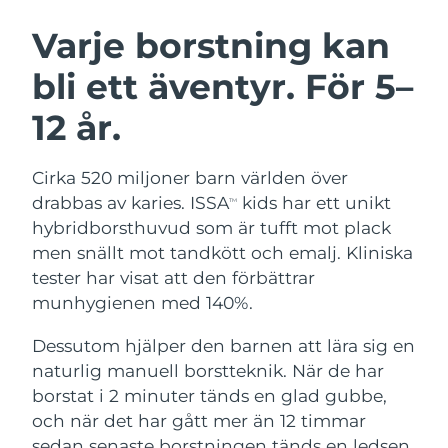
SVENSK SKÖNHETSRUTIN
Österrike
Förväntad leverans
8/12/26
Varje borstning kan
bli ett äventyr. För 5–
Bahrain
Förväntad leverans
8/13/26
12 år.
Ansiktsrengöring
Ansiktslyft
Belgien
Förväntad leverans
8/12/26
LUNA™ 4-paket
BEAR™ 2-paket
Bermuda
Förväntad leverans
8/18/26
Cirka 520 miljoner barn världen över
Anti-aging massage
Microcurrent toning
drabbas av karies. ISSA
kids har ett unikt
TM
Bosnien och
hybridborsthuvud som är tufft mot plack
Förväntad leverans
8/15/26
Återfuktning
Munvård
Hercegovina
men snällt mot tandkött och emalj. Kliniska
LUNA™ 4 Plus
BEAR™ 2 go
UFO™ 3-paket
issa™ 4
tester har visat att den förbättrar
Massage, LED heating
Microcurrent toning on-the-go
Brunei
Förväntad leverans
8/17/26
FAQ™ ANTI-AGING-BEHANDLING
munhygienen med 140%.
Deep facial hydration
Hybrid silicone sonic toothbrush
Bulgarien
Förväntad leverans
8/12/26
Dessutom hjälper den barnen att lära sig en
NEW
LUNA™ 4 Men
BEAR™ 2 eyes & lips
UFO™ 3 LED
naturlig manuell borstteknik. När de har
issa™ 4 plus
Kanada
For men, anti-aging massage
Microcurrent line smoothing device
Förväntad leverans
8/16/26
borstat i 2 minuter tänds en glad gubbe,
Near-infrared and red light therapy
Smart hybrid silicone sonic toothbrush
device
Anti-aging
LED-behandlingar
och när det har gått mer än 12 timmar
Chile
Förväntad leverans
8/16/26
sedan senaste borstningen tänds en ledsen