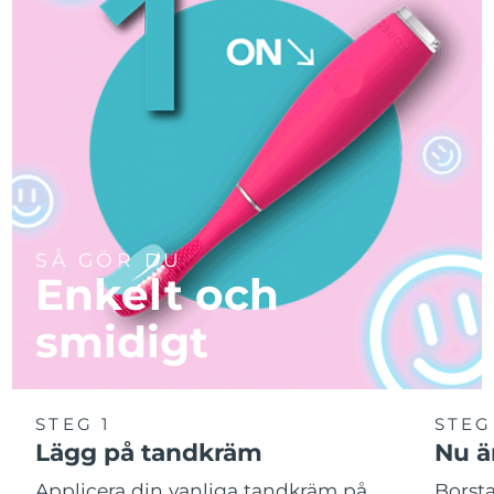
SÅ GÖR DU
Enkelt och
smidigt
STEG 1
STEG
Lägg på tandkräm
Nu är
Applicera din vanliga tandkräm på
Borsta