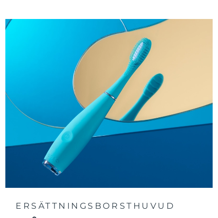
Turkiet
Förväntad leverans
8/13/26
Förenade
Förväntad leverans
8/13/26
Arabemiraten
Storbritannien
Förväntad leverans
8/12/26
USA
Förväntad leverans
8/13/26
Uzbekistan
Förväntad leverans
8/17/26
Vietnam
Förväntad leverans
8/18/26
ERSÄTTNINGSBORSTHUVUD