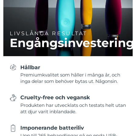
LIVSLÅNGA RESULTAT
Engångsinvestering
Hållbar
Premiumkvalitet som håller i många år, och
inga delar som behöver bytas ut. Någonsin.
Cruelty-free och vegansk
Produkten har utvecklats och testats helt utan
att djur varit inblandade.
Imponerande batteriliv
Upp till 265 behandlingar på en enda USB-