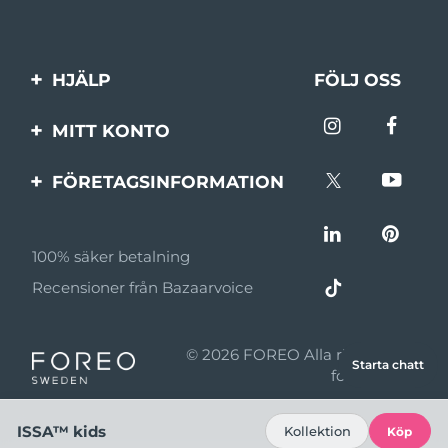
HJÄLP
FÖLJ OSS
Kontakta oss
MITT KONTO
Beställningar & leverans
Produktregistrering
FÖRETAGSINFORMATION
Garantier & returer
Support
Om FOREO
Vanliga frågor
100% säker betalning
Affiliateprogram
Batteriinformation
Recensioner från Bazaarvoice
Affiliate-nyheter
MYSA
© 2026 FOREO Alla rättigheter
Starta chatt
Återförsäljare
förbehållna
Användningsvillkor
ISSA™ kids
Kollektion
Köp