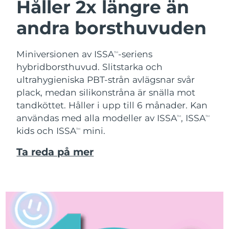
Håller 2x längre än
andra borsthuvuden
Miniversionen av ISSA
-seriens
TM
hybridborsthuvud. Slitstarka och
ultrahygieniska PBT-strån avlägsnar svår
plack, medan silikonstråna är snälla mot
tandköttet. Håller i upp till 6 månader. Kan
användas med alla modeller av ISSA
, ISSA
TM
TM
kids och ISSA
mini.
TM
Ta reda på mer