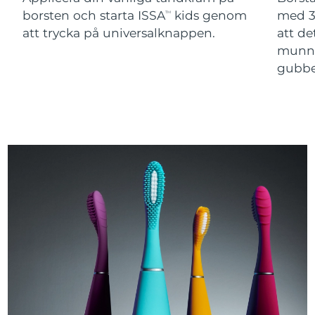
borsten och starta ISSA
kids genom
med 3
TM
att trycka på universalknappen.
att de
munne
gubbe