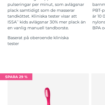
Advanced pore care essentials
For healthy hair
pulseringar per minut, som avlägsnar
barnm
18% PAP
Israel
Förväntad leverans
8/16/26
Kosmetika
Man
plack samtidigt som de masserar
PBT-p
tandköttet. Kliniska tester visar att
är 10 
Italien
Förväntad leverans
8/12/26
ISSA
kids avlägsnar 30% mer plack än
nylons
TM
en vanlig manuell tandborste.
BPA oc
Japan
Förväntad leverans
8/15/26
Handla allt
Baserat på oberoende kliniska
Jersey
Förväntad leverans
8/17/26
tester
Kazakstan
Förväntad leverans
8/14/26
FOREO APP
Kuwait
Förväntad leverans
8/12/26
OM FOREO
Lettland
Förväntad leverans
8/12/26
SPARA 29 %
Libanon
Förväntad leverans
8/13/26
Litauen
Förväntad leverans
8/12/26
Luxemburg
Förväntad leverans
8/12/26