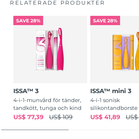
RELATERADE PRODUKTER
Slovakien
Förväntad leverans
8/12/26
SAVE 28%
SAVE 28%
Slovenien
Förväntad leverans
8/12/26
Sydafrika
Förväntad leverans
8/20/26
Sydkorea
Förväntad leverans
8/14/26
Spanien
Förväntad leverans
8/12/26
Sverige
Förväntad leverans
8/12/26
ISSA™ 3
ISSA™ mini 3
4-i-1-munvård för tänder,
4-i-1 sonisk
Schweiz
Förväntad leverans
8/12/26
tandkött, tunga och kind
silikontandborste
Taiwan
Förväntad leverans
8/17/26
US$ 77,39
US$ 109
US$ 41,89
US$
Thailand
Förväntad leverans
8/16/26