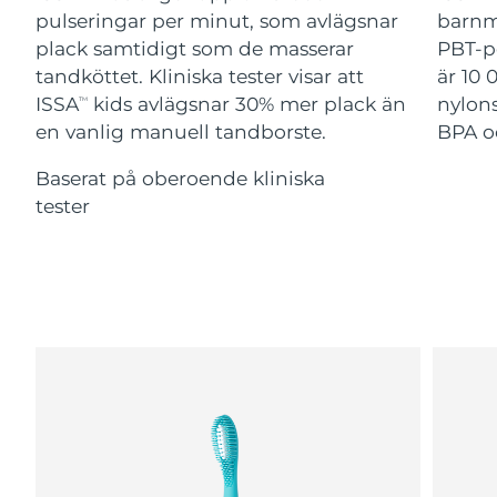
Advanced pore care essentials
For healthy hair
pulseringar per minut, som avlägsnar
barnm
18% PAP
Israel
Förväntad leverans
8/13/26
Kosmetika
Man
plack samtidigt som de masserar
PBT-p
tandköttet. Kliniska tester visar att
är 10 
Italien
Förväntad leverans
8/9/26
ISSA
kids avlägsnar 30% mer plack än
nylons
TM
en vanlig manuell tandborste.
BPA oc
Japan
Förväntad leverans
8/12/26
Handla allt
Baserat på oberoende kliniska
Jersey
Förväntad leverans
8/14/26
tester
Kazakstan
Förväntad leverans
8/11/26
FOREO APP
Kuwait
Förväntad leverans
8/9/26
OM FOREO
Lettland
Förväntad leverans
8/9/26
Libanon
Förväntad leverans
8/10/26
Litauen
Förväntad leverans
8/9/26
Luxemburg
Förväntad leverans
8/9/26