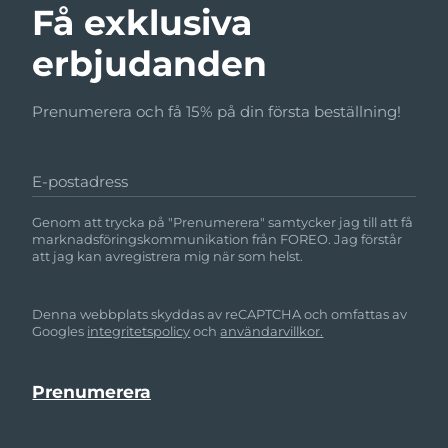
Få exklusiva
erbjudanden
Prenumerera och få 15% på din första beställning!
E-postadress
Genom att trycka på "Prenumerera" samtycker jag till att få
marknadsföringskommunikation från FOREO. Jag förstår
att jag kan avregistrera mig när som helst.
Denna webbplats skyddas av reCAPTCHA och omfattas av
Googles
integritetspolicy
och
användarvillkor.