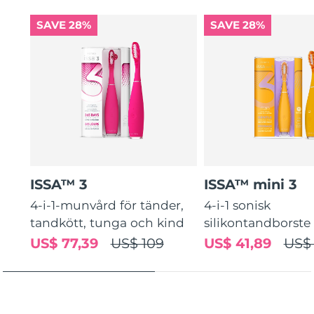
SAVE 28%
SAVE 28%
Slovakien
Förväntad leverans
8/9/26
Slovenien
Förväntad leverans
8/9/26
Sydafrika
Förväntad leverans
8/17/26
Sydkorea
Förväntad leverans
8/11/26
Spanien
Förväntad leverans
8/9/26
ISSA™ 3
ISSA™ mini 3
Sverige
Förväntad leverans
8/9/26
4-i-1-munvård för tänder,
4-i-1 sonisk
tandkött, tunga och kind
silikontandborste
Schweiz
Förväntad leverans
8/9/26
US$ 77,39
US$ 109
US$ 41,89
US$
Taiwan
Förväntad leverans
8/14/26
Thailand
Förväntad leverans
8/13/26