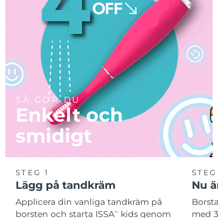
SÅ GÖR DU
Enkelt och
smidigt
STEG 1
STEG
Lägg på tandkräm
Nu är
Applicera din vanliga tandkräm på
Borsta
borsten och starta ISSA
kids genom
med 3
TM