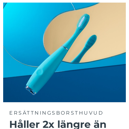
Turkiet
Förväntad leverans
8/10/26
Förenade
Förväntad leverans
8/10/26
Arabemiraten
Storbritannien
Förväntad leverans
8/9/26
USA
Förväntad leverans
8/10/26
Uzbekistan
Förväntad leverans
8/14/26
Vietnam
Förväntad leverans
8/15/26
ERSÄTTNINGSBORSTHUVUD
Håller 2x längre än