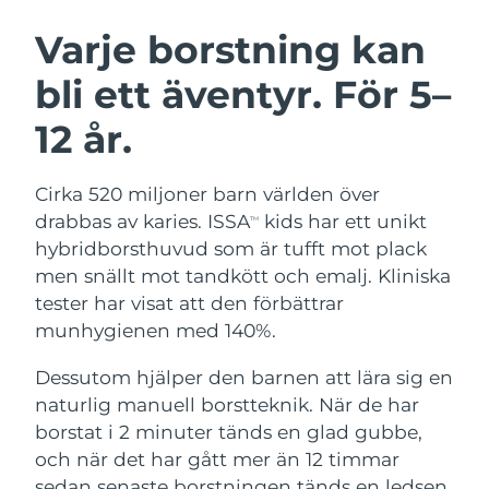
SVENSK SKÖNHETSRUTIN
Österrike
Förväntad leverans
8/9/26
Varje borstning kan
bli ett äventyr. För 5–
Bahrain
Förväntad leverans
8/10/26
12 år.
Ansiktsrengöring
Ansiktslyft
Belgien
Förväntad leverans
8/9/26
LUNA™ 4-paket
BEAR™ 2-paket
Bermuda
Förväntad leverans
8/15/26
Cirka 520 miljoner barn världen över
Anti-aging massage
Microcurrent toning
drabbas av karies. ISSA
kids har ett unikt
TM
Bosnien och
hybridborsthuvud som är tufft mot plack
Förväntad leverans
8/12/26
Återfuktning
Munvård
Hercegovina
men snällt mot tandkött och emalj. Kliniska
LUNA™ 4 Plus
BEAR™ 2 go
UFO™ 3-paket
issa™ 4
tester har visat att den förbättrar
Massage, LED heating
Microcurrent toning on-the-go
Brunei
Förväntad leverans
8/14/26
FAQ™ ANTI-AGING-BEHANDLING
munhygienen med 140%.
Deep facial hydration
Hybrid silicone sonic toothbrush
Bulgarien
Förväntad leverans
8/9/26
Dessutom hjälper den barnen att lära sig en
NEW
LUNA™ 4 Men
BEAR™ 2 eyes & lips
UFO™ 3 LED
naturlig manuell borstteknik. När de har
issa™ 4 plus
Kanada
For men, anti-aging massage
Microcurrent line smoothing device
Förväntad leverans
8/13/26
borstat i 2 minuter tänds en glad gubbe,
Near-infrared and red light therapy
Smart hybrid silicone sonic toothbrush
device
Anti-aging
LED-behandlingar
och när det har gått mer än 12 timmar
Chile
Förväntad leverans
8/13/26
sedan senaste borstningen tänds en ledsen