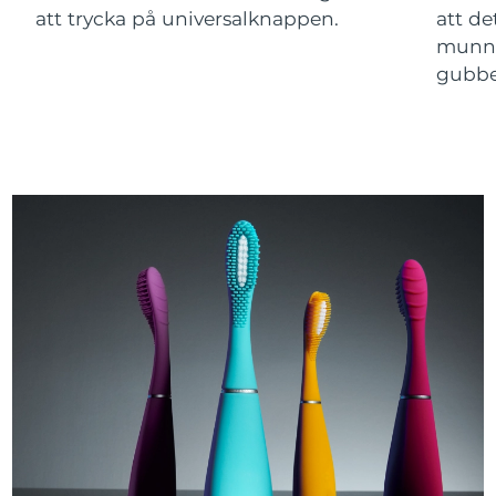
att trycka på universalknappen.
att de
munne
gubbe