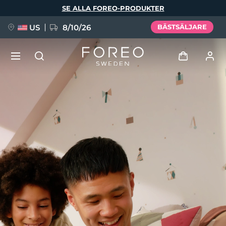
Hoppa
SE ALLA FOREO-PRODUKTER
till
huvudinnehåll
US
8/10/26
BÄSTSÄLJARE
NYHET
Logga in
Språk
BREAKING NEWS
Användarprofil
English
Deutsch
Español
Mina enheter
FAQ™ Pure Beauty-Tech Elixir
Français
Italiano
Português
Mina beställningar
Polski
Svenska
Русский
Türkçe
简体中文
繁體中文
Mina adresser
issa™ Teeth Whitening Set
Mina prenumerationer