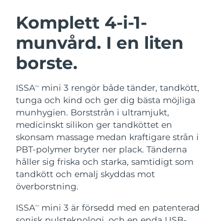
SVENSK SKÖNHETSRUTIN
Österrike
Förväntad leverans
8/9/26
Komplett 4-i-1-
munvård. I en liten
Bahrain
Förväntad leverans
8/10/26
borste.
Ansiktsrengöring
Ansiktslyft
Belgien
Förväntad leverans
8/9/26
LUNA™ 4-paket
BEAR™ 2-paket
Bermuda
Förväntad leverans
8/15/26
ISSA
mini 3 rengör både tänder, tandkött,
TM
Anti-aging massage
Microcurrent toning
tunga och kind och ger dig bästa möjliga
Bosnien och
munhygien. Borststrån i ultramjukt,
Förväntad leverans
8/12/26
Återfuktning
Munvård
Hercegovina
medicinskt silikon ger tandköttet en
LUNA™ 4 Plus
BEAR™ 2 go
UFO™ 3-paket
issa™ 4
skonsam massage medan kraftigare strån i
Massage, LED heating
Microcurrent toning on-the-go
Brunei
Förväntad leverans
8/14/26
FAQ™ ANTI-AGING-BEHANDLING
PBT-polymer bryter ner plack. Tänderna
Deep facial hydration
Hybrid silicone sonic toothbrush
håller sig friska och starka, samtidigt som
Bulgarien
Förväntad leverans
8/9/26
NEW
tandkött och emalj skyddas mot
LUNA™ 4 Men
BEAR™ 2 eyes & lips
UFO™ 3 LED
issa™ 4 plus
överborstning.
Kanada
For men, anti-aging massage
Microcurrent line smoothing device
Förväntad leverans
8/13/26
Near-infrared and red light therapy
Smart hybrid silicone sonic toothbrush
device
Anti-aging
LED-behandlingar
ISSA
mini 3 är försedd med en patenterad
TM
Chile
Förväntad leverans
8/13/26
sonisk pulsteknologi, och en enda USB-