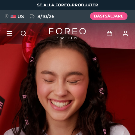
Hoppa
SE ALLA FOREO-PRODUKTER
till
huvudinnehåll
US
8/10/26
BÄSTSÄLJARE
NYHET
Logga in
Språk
BREAKING NEWS
Användarprofil
English
Deutsch
Español
Mina enheter
FAQ™ Pure Beauty-Tech Elixir
Français
Italiano
Português
Mina beställningar
Polski
Svenska
Русский
Türkçe
简体中文
繁體中文
Mina adresser
issa™ Teeth Whitening Set
Mina prenumerationer