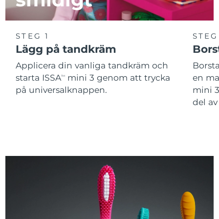
STEG 1
STEG
Lägg på tandkräm
Bors
Applicera din vanliga tandkräm och
Borst
starta ISSA
mini 3 genom att trycka
en man
TM
på universalknappen.
mini 
del a