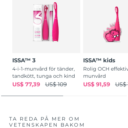
ISSA™ 3
ISSA™ kids
4-i-1-munvård för tänder,
Rolig OCH effekti
tandkött, tunga och kind
munvård
US$ 77,39
US$ 109
US$ 91,59
US$ 
TA REDA PÅ MER OM
VETENSKAPEN BAKOM