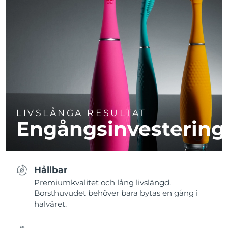
LIVSLÅNGA RESULTAT
Engångsinvestering
Hållbar
Premiumkvalitet och lång livslängd.
Borsthuvudet behöver bara bytas en gång i
halvåret.