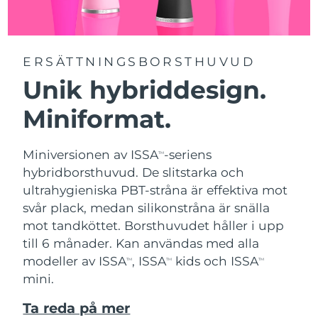
ERSÄTTNINGSBORSTHUVUD
Unik hybriddesign.
Miniformat.
Miniversionen av ISSA
-seriens
TM
hybridborsthuvud. De slitstarka och
ultrahygieniska PBT-stråna är effektiva mot
svår plack, medan silikonstråna är snälla
mot tandköttet. Borsthuvudet håller i upp
till 6 månader. Kan användas med alla
modeller av ISSA
, ISSA
kids och ISSA
TM
TM
TM
mini.
Ta reda på mer