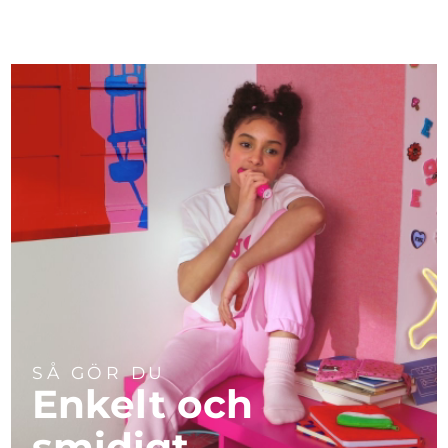
SÅ GÖR DU
Enkelt och
smidigt