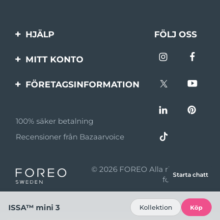
HJÄLP
FÖLJ OSS
Kontakta oss
MITT KONTO
Beställningar & leverans
Produktregistrering
FÖRETAGSINFORMATION
Garantier & returer
Support
Om FOREO
Vanliga frågor
100% säker betalning
Affiliateprogram
Batteriinformation
Recensioner från Bazaarvoice
Affiliate-nyheter
MYSA
© 2026 FOREO Alla rättigheter
Starta chatt
Återförsäljare
förbehållna
Användningsvillkor
ISSA™ mini 3
Kollektion
Köp
Sekretesspolicy