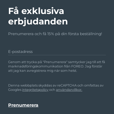
Få exklusiva
erbjudanden
Prenumerera och få 15% på din första beställning!
E-postadress
Genom att trycka på "Prenumerera" samtycker jag till att få
marknadsföringskommunikation från FOREO. Jag förstår
att jag kan avregistrera mig när som helst.
Denna webbplats skyddas av reCAPTCHA och omfattas av
Googles
integritetspolicy
och
användarvillkor.