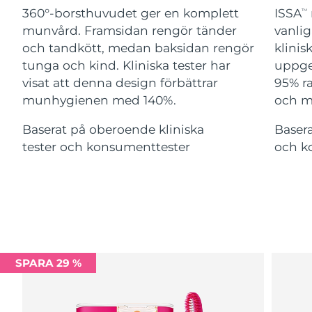
Advanced pore care essentials
For healthy hair
360°-borsthuvudet ger en komplett
ISSA
18% PAP
TM
Israel
Förväntad leverans
8/13/26
Kosmetika
Man
munvård. Framsidan rengör tänder
vanlig
och tandkött, medan baksidan rengör
klinis
Italien
Förväntad leverans
8/9/26
tunga och kind. Kliniska tester har
uppge
visat att denna design förbättrar
95% ra
Japan
Förväntad leverans
8/12/26
munhygienen med 140%.
och m
Handla allt
Jersey
Förväntad leverans
8/14/26
Baserat på oberoende kliniska
Basera
tester och konsumenttester
och k
Kazakstan
Förväntad leverans
8/11/26
FOREO APP
Kuwait
Förväntad leverans
8/9/26
OM FOREO
Lettland
Förväntad leverans
8/9/26
Libanon
Förväntad leverans
8/10/26
SPARA 29 %
Litauen
Förväntad leverans
8/9/26
Luxemburg
Förväntad leverans
8/9/26