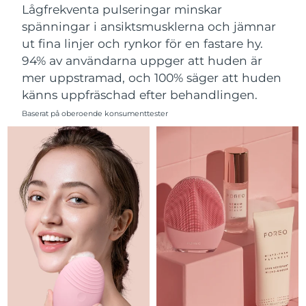
Lågfrekventa pulseringar minskar
Filippinerna
Förväntad leverans
13/8/26
spänningar i ansiktsmusklerna och jämnar
ut fina linjer och rynkor för en fastare hy.
Polen
Förväntad leverans
11/8/26
94% av användarna uppger att huden är
mer uppstramad, och 100% säger att huden
Portugal
Förväntad leverans
10/8/26
känns uppfräschad efter behandlingen.
Puerto Rico
Förväntad leverans
12/8/26
Baserat på oberoende konsumenttester
Qatar
Förväntad leverans
11/8/26
Réunion
Förväntad leverans
15/8/26
Rumänien
Förväntad leverans
10/8/26
Ryssland
Förväntad leverans
18/8/26
Saudiarabien
Förväntad leverans
11/8/26
Singapore
Förväntad leverans
12/8/26