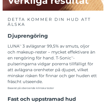
Verkliga resultat
Macao SAR
Förväntad leverans
12/8/26
DETTA KOMMER DIN HUD ATT
Malaysia
Förväntad leverans
13/8/26
ÄLSKA
Malta
Förväntad leverans
10/8/26
Djuprengöring
Mexiko
Förväntad leverans
14/8/26
LUNA
3 avlägsnar 99,5% av smuts, oljor
TM
och makeup-rester – mycket effektivare än
Monaco
Förväntad leverans
11/8/26
en rengöring för hand. T-Sonic
-
TM
pulseringarna vidgar porerna tillfälligt för
Nederländerna
Förväntad leverans
10/8/26
att avlägsna orenheter på djupet, vilket
minskar risken för finnar och ger huden ett
Nya Zeeland
Förväntad leverans
10/8/26
fräscht utseende.
Norge
Baserat på oberoende kliniska tester
Förväntad leverans
10/8/26
Fast och uppstramad hud
Oman
Förväntad leverans
13/8/26