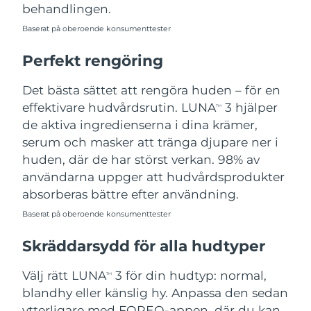
behandlingen.
Baserat på oberoende konsumenttester
Perfekt rengöring
Det bästa sättet att rengöra huden – för en
effektivare hudvårdsrutin. LUNA
3 hjälper
TM
de aktiva ingredienserna i dina krämer,
serum och masker att tränga djupare ner i
huden, där de har störst verkan. 98% av
användarna uppger att hudvårdsprodukter
absorberas bättre efter användning.
Baserat på oberoende konsumenttester
Skräddarsydd för alla hudtyper
Välj rätt LUNA
3 för din hudtyp: normal,
TM
blandhy eller känslig hy. Anpassa den sedan
ytterligare med FOREO-appen, där du kan