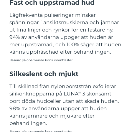
Fast och uppstramad hud
Turkiet
Förväntad leverans
11/8/26
Lågfrekventa pulseringar minskar
Förenade
spänningar i ansiktsmusklerna och jämnar
Förväntad leverans
11/8/26
Arabemiraten
ut fina linjer och rynkor för en fastare hy.
94% av användarna uppger att huden är
Storbritannien
Förväntad leverans
10/8/26
mer uppstramad, och 100% säger att huden
känns uppfräschad efter behandlingen.
USA
Förväntad leverans
11/8/26
Baserat på oberoende konsumenttester
Uzbekistan
Förväntad leverans
15/8/26
Silkeslent och mjukt
Vietnam
Förväntad leverans
16/8/26
Till skillnad från nylonborststrån exfolierar
silikonknopparna på LUNA
3 skonsamt
TM
bort döda hudceller utan att skada huden.
98% av användarna uppger att huden
känns jämnare och mjukare efter
behandlingen.
Baserat på oberoende konsumenttester