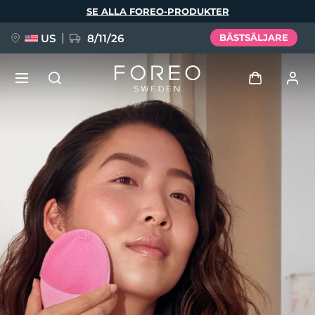
Hoppa
SE ALLA FOREO-PRODUKTER
till
huvudinnehåll
US
8/11/26
BÄSTSÄLJARE
NYHET
Logga in
Språk
BREAKING NEWS
Användarprofil
English
Deutsch
Español
Mina enheter
FAQ™ Pure Beauty-Tech Elixir
Français
Italiano
Português
Mina beställningar
Polski
Svenska
Русский
Türkçe
简体中文
繁體中文
Mina adresser
issa™ Teeth Whitening Set
Mina prenumerationer