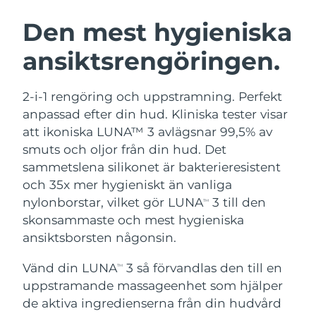
SVENSK SKÖNHETSRUTIN
Österrike
Förväntad leverans
10/8/26
Den mest hygieniska
ansiktsrengöringen.
Bahrain
Förväntad leverans
11/8/26
Ansiktsrengöring
Ansiktslyft
Belgien
Förväntad leverans
10/8/26
2-i-1 rengöring och uppstramning. Perfekt
LUNA™ 4-paket
BEAR™ 2-paket
anpassad efter din hud. Kliniska tester visar
Bermuda
Förväntad leverans
16/8/26
Anti-aging massage
Microcurrent toning
att ikoniska LUNA™ 3 avlägsnar 99,5% av
smuts och oljor från din hud. Det
Bosnien och
Förväntad leverans
13/8/26
sammetslena silikonet är bakterieresistent
Återfuktning
Munvård
Hercegovina
LUNA™ 4 Plus
BEAR™ 2 go
och 35x mer hygieniskt än vanliga
UFO™ 3-paket
issa™ 4
Massage, LED heating
Microcurrent toning on-the-go
nylonborstar, vilket gör LUNA
3 till den
Brunei
Förväntad leverans
15/8/26
TM
FAQ™ ANTI-AGING-BEHANDLING
Deep facial hydration
Hybrid silicone sonic toothbrush
skonsammaste och mest hygieniska
Bulgarien
ansiktsborsten någonsin.
Förväntad leverans
10/8/26
NEW
LUNA™ 4 Men
BEAR™ 2 eyes & lips
UFO™ 3 LED
issa™ 4 plus
Vänd din LUNA
3 så förvandlas den till en
Kanada
TM
For men, anti-aging massage
Microcurrent line smoothing device
Förväntad leverans
14/8/26
Near-infrared and red light therapy
uppstramande massageenhet som hjälper
Smart hybrid silicone sonic toothbrush
device
Anti-aging
LED-behandlingar
Chile
de aktiva ingredienserna från din hudvård
Förväntad leverans
14/8/26