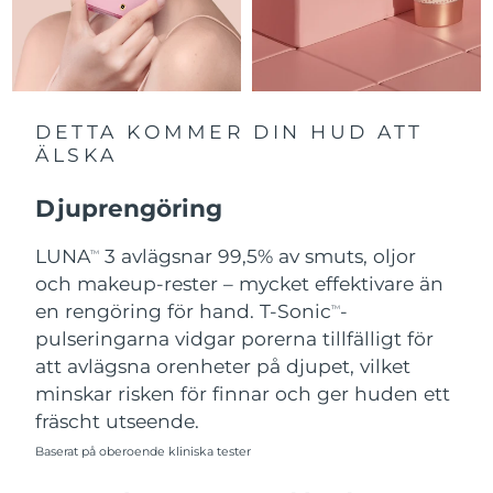
Slovakien
Förväntad leverans
10/8/26
Slovenien
Förväntad leverans
10/8/26
DETTA KOMMER DIN HUD ATT
Sydafrika
Förväntad leverans
18/8/26
ÄLSKA
Sydkorea
Förväntad leverans
12/8/26
Djuprengöring
Spanien
LUNA
3 avlägsnar 99,5% av smuts, oljor
Förväntad leverans
10/8/26
TM
och makeup-rester – mycket effektivare än
Sverige
Förväntad leverans
10/8/26
en rengöring för hand. T-Sonic
-
TM
pulseringarna vidgar porerna tillfälligt för
Schweiz
Förväntad leverans
10/8/26
att avlägsna orenheter på djupet, vilket
minskar risken för finnar och ger huden ett
Taiwan
Förväntad leverans
15/8/26
fräscht utseende.
Baserat på oberoende kliniska tester
Thailand
Förväntad leverans
14/8/26