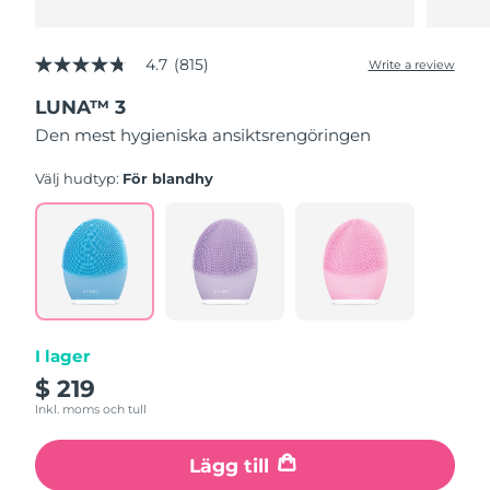
4.7
(815)
Write a review
4.7
out
LUNA™ 3
of
5
Den mest hygieniska ansiktsrengöringen
stars,
average
rating
Välj hudtyp:
För blandhy
value.
Read
815
Reviews.
Same
page
link.
I lager
$ 219
Inkl. moms och tull
Lägg till