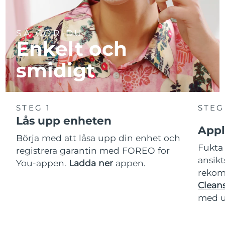
SÅ GÖR DU
Enkelt och
smidigt
STEG 1
STEG
Lås upp enheten
Appl
Börja med att låsa upp din enhet och
Fukta 
registrera garantin med FOREO for
ansikt
You-appen.
Ladda ner
appen.
rekom
Cleans
med u