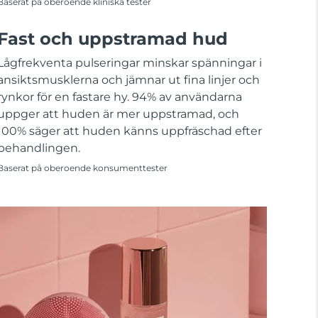
Baserat på oberoende kliniska tester
Fast och uppstramad hud
Lågfrekventa pulseringar minskar spänningar i
ansiktsmusklerna och jämnar ut fina linjer och
rynkor för en fastare hy. 94% av användarna
uppger att huden är mer uppstramad, och
100% säger att huden känns uppfräschad efter
behandlingen.
Baserat på oberoende konsumenttester