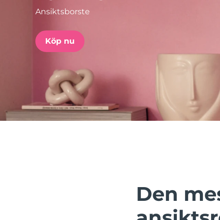
Ansiktsborste
issa™ Teeth Whitening Set
Köp nu
FAQ™ Dual LED Panel
POPULÄR
Specialerbjudanden
Bästsäljare
Den mes
ansikts