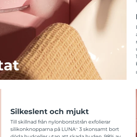
tat
Silkeslent och mjukt
Till skillnad från nylonborststrån exfolierar
silikonknopparna på LUNA
3 skonsamt bort
TM
döda hudceller utan att skada huden. 98% av