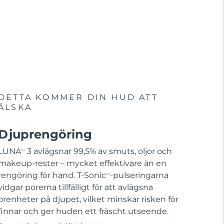
DETTA KOMMER DIN HUD ATT
ÄLSKA
Djuprengöring
LUNA
3 avlägsnar 99,5% av smuts, oljor och
TM
makeup-rester – mycket effektivare än en
rengöring för hand. T-Sonic
-pulseringarna
TM
vidgar porerna tillfälligt för att avlägsna
orenheter på djupet, vilket minskar risken för
finnar och ger huden ett fräscht utseende.