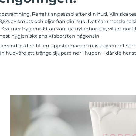
ppstramning. Perfekt anpassad efter din hud. Kliniska test
,5% av smuts och oljor från din hud. Det sammetslena si
 35x mer hygieniskt än vanliga nylonborstar, vilket gör
st hygieniska ansiktsborsten någonsin.
förvandlas den till en uppstramande massageenhet som 
in hudvård att tränga djupare ner i huden – där de har st