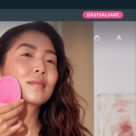
BÄSTSÄLJARE
Logga in
Användarprofil
Mina enheter
Mina beställningar
Mina adresser
Mina prenumerationer