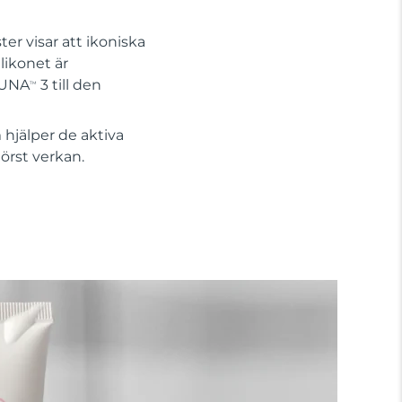
er visar att ikoniska
likonet är
 LUNA
3 till den
TM
hjälper de aktiva
örst verkan.