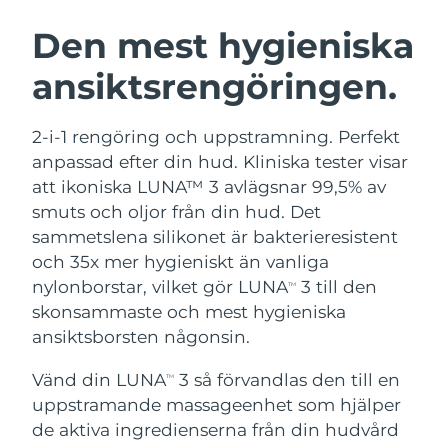
SVENSK SKÖNHETSRUTIN
Österrike
Förväntad leverans
8/8/26
Den mest hygieniska
ansiktsrengöringen.
Bahrain
Förväntad leverans
8/9/26
Ansiktsrengöring
Ansiktslyft
Belgien
Förväntad leverans
8/8/26
2-i-1 rengöring och uppstramning. Perfekt
LUNA™ 4-paket
BEAR™ 2-paket
anpassad efter din hud. Kliniska tester visar
Bermuda
Förväntad leverans
8/14/26
Anti-aging massage
Microcurrent toning
att ikoniska LUNA™ 3 avlägsnar 99,5% av
smuts och oljor från din hud. Det
Bosnien och
Förväntad leverans
8/11/26
sammetslena silikonet är bakterieresistent
Återfuktning
Munvård
Hercegovina
LUNA™ 4 Plus
BEAR™ 2 go
och 35x mer hygieniskt än vanliga
UFO™ 3-paket
issa™ 4
Massage, LED heating
Microcurrent toning on-the-go
nylonborstar, vilket gör LUNA
3 till den
Brunei
Förväntad leverans
8/13/26
TM
FAQ™ ANTI-AGING-BEHANDLING
Deep facial hydration
Hybrid silicone sonic toothbrush
skonsammaste och mest hygieniska
Bulgarien
ansiktsborsten någonsin.
Förväntad leverans
8/8/26
NEW
LUNA™ 4 Men
BEAR™ 2 eyes & lips
UFO™ 3 LED
issa™ 4 plus
Vänd din LUNA
3 så förvandlas den till en
Kanada
TM
For men, anti-aging massage
Microcurrent line smoothing device
Förväntad leverans
8/12/26
Near-infrared and red light therapy
uppstramande massageenhet som hjälper
Smart hybrid silicone sonic toothbrush
device
Anti-aging
LED-behandlingar
Chile
de aktiva ingredienserna från din hudvård
Förväntad leverans
8/12/26