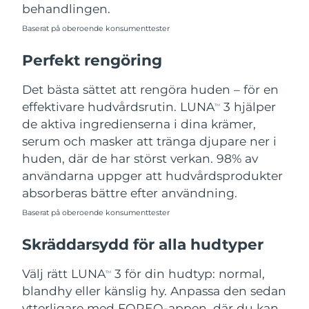
behandlingen.
Baserat på oberoende konsumenttester
Perfekt rengöring
Det bästa sättet att rengöra huden – för en
effektivare hudvårdsrutin. LUNA
3 hjälper
TM
de aktiva ingredienserna i dina krämer,
serum och masker att tränga djupare ner i
huden, där de har störst verkan. 98% av
användarna uppger att hudvårdsprodukter
absorberas bättre efter användning.
Baserat på oberoende konsumenttester
Skräddarsydd för alla hudtyper
Välj rätt LUNA
3 för din hudtyp: normal,
TM
blandhy eller känslig hy. Anpassa den sedan
ytterligare med FOREO-appen, där du kan