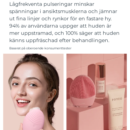
Lågfrekventa pulseringar minskar
Filippinerna
Förväntad leverans
8/11/26
spänningar i ansiktsmusklerna och jämnar
ut fina linjer och rynkor för en fastare hy.
Polen
Förväntad leverans
8/9/26
94% av användarna uppger att huden är
mer uppstramad, och 100% säger att huden
Portugal
Förväntad leverans
8/8/26
känns uppfräschad efter behandlingen.
Puerto Rico
Förväntad leverans
8/10/26
Baserat på oberoende konsumenttester
Qatar
Förväntad leverans
8/9/26
Réunion
Förväntad leverans
8/13/26
Rumänien
Förväntad leverans
8/8/26
Ryssland
Förväntad leverans
8/16/26
Saudiarabien
Förväntad leverans
8/9/26
Singapore
Förväntad leverans
8/10/26