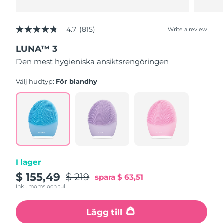
4.7
(815)
Write a review
4.7
out
LUNA™ 3
of
5
Den mest hygieniska ansiktsrengöringen
stars,
average
rating
Välj hudtyp:
För blandhy
value.
Read
815
Reviews.
Same
page
link.
I lager
$ 155,49
$ 219
spara
$ 63,51
Inkl. moms och tull
Lägg till