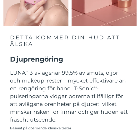
Slovakien
Förväntad leverans
8/8/26
Slovenien
Förväntad leverans
8/8/26
DETTA KOMMER DIN HUD ATT
Sydafrika
Förväntad leverans
8/16/26
ÄLSKA
Sydkorea
Förväntad leverans
8/10/26
Djuprengöring
Spanien
LUNA
3 avlägsnar 99,5% av smuts, oljor
Förväntad leverans
8/8/26
TM
och makeup-rester – mycket effektivare än
Sverige
Förväntad leverans
8/8/26
en rengöring för hand. T-Sonic
-
TM
pulseringarna vidgar porerna tillfälligt för
Schweiz
Förväntad leverans
8/8/26
att avlägsna orenheter på djupet, vilket
minskar risken för finnar och ger huden ett
Taiwan
Förväntad leverans
8/13/26
fräscht utseende.
Baserat på oberoende kliniska tester
Thailand
Förväntad leverans
8/12/26