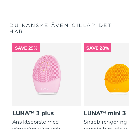
DU KANSKE ÄVEN GILLAR DET
HÄR
SAVE 29%
SAVE 28%
LUNA™ 3 plus
LUNA™ mini 3
Ansiktsborste med
Snabb rengöring 
värmefunktion och
omedelbart glow