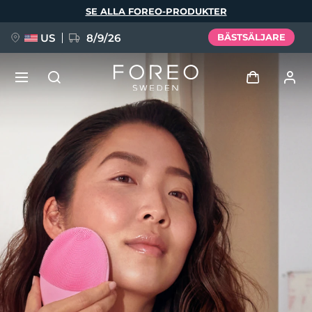
Hoppa
SE ALLA FOREO-PRODUKTER
till
huvudinnehåll
US
8/9/26
BÄSTSÄLJARE
NYHET
Logga in
Språk
BREAKING NEWS
Användarprofil
English
Deutsch
Español
Mina enheter
FAQ™ Pure Beauty-Tech Elixir
Français
Italiano
Português
Mina beställningar
Polski
Svenska
Русский
Türkçe
简体中文
繁體中文
Mina adresser
issa™ Teeth Whitening Set
Mina prenumerationer