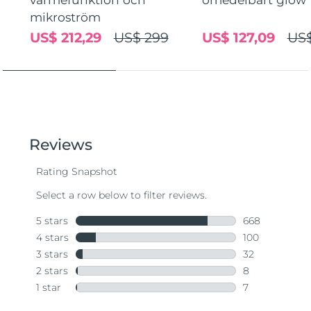
mikroström
US$ 212,29
US$ 299
US$ 127,09
US$