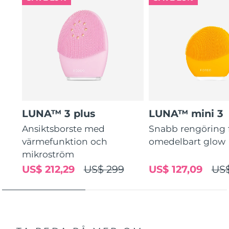
guidade rutiner.
LUNA™ 3 plus
LUNA™ mini 3
Ansiktsborste med
Snabb rengöring 
värmefunktion och
omedelbart glow
mikroström
US$ 212,29
US$ 299
US$ 127,09
US$