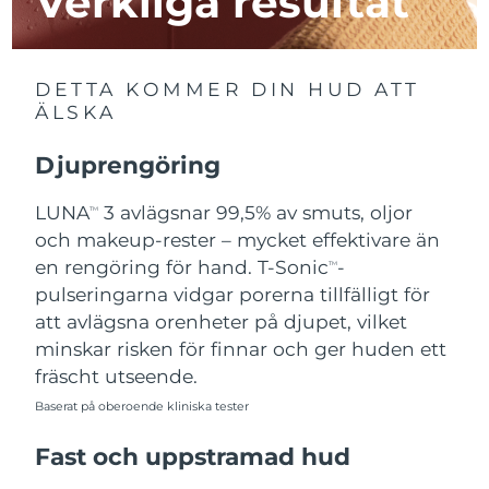
Verkliga resultat
Macao SAR
Förväntad leverans
8/10/26
DETTA KOMMER DIN HUD ATT
Malaysia
Förväntad leverans
8/11/26
ÄLSKA
Malta
Förväntad leverans
8/8/26
Djuprengöring
Mexiko
Förväntad leverans
8/12/26
LUNA
3 avlägsnar 99,5% av smuts, oljor
TM
och makeup-rester – mycket effektivare än
Monaco
Förväntad leverans
8/9/26
en rengöring för hand. T-Sonic
-
TM
pulseringarna vidgar porerna tillfälligt för
Nederländerna
Förväntad leverans
8/8/26
att avlägsna orenheter på djupet, vilket
minskar risken för finnar och ger huden ett
Nya Zeeland
Förväntad leverans
8/8/26
fräscht utseende.
Norge
Baserat på oberoende kliniska tester
Förväntad leverans
8/8/26
Fast och uppstramad hud
Oman
Förväntad leverans
8/11/26