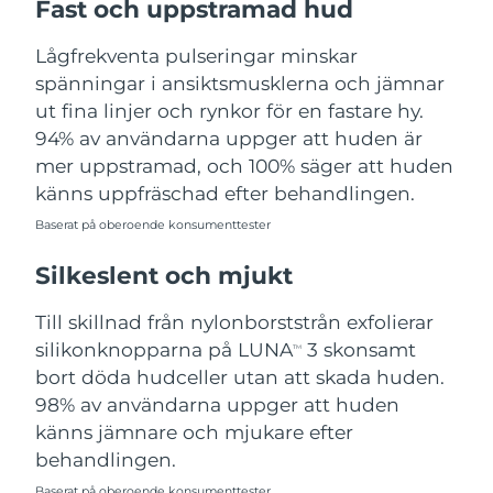
Fast och uppstramad hud
Turkiet
Förväntad leverans
8/9/26
Lågfrekventa pulseringar minskar
Förenade
spänningar i ansiktsmusklerna och jämnar
Förväntad leverans
8/9/26
Arabemiraten
ut fina linjer och rynkor för en fastare hy.
94% av användarna uppger att huden är
Storbritannien
Förväntad leverans
8/8/26
mer uppstramad, och 100% säger att huden
känns uppfräschad efter behandlingen.
USA
Förväntad leverans
8/9/26
Baserat på oberoende konsumenttester
Uzbekistan
Förväntad leverans
8/13/26
Silkeslent och mjukt
Vietnam
Förväntad leverans
8/14/26
Till skillnad från nylonborststrån exfolierar
silikonknopparna på LUNA
3 skonsamt
TM
bort döda hudceller utan att skada huden.
98% av användarna uppger att huden
känns jämnare och mjukare efter
behandlingen.
Baserat på oberoende konsumenttester