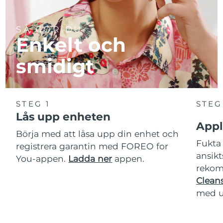
SÅ GÖR DU
Enkelt och
smidigt
STEG 1
STEG
Lås upp enheten
Appl
Börja med att låsa upp din enhet och
Fukta 
registrera garantin med FOREO for
ansikt
You-appen.
Ladda ner
appen.
rekom
Cleans
med u