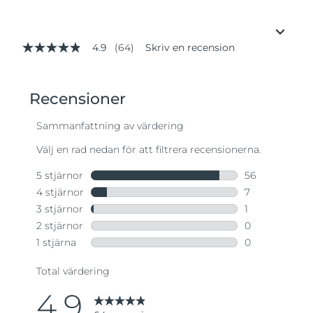
4.9
(64)
Skriv en recension
4.9
av
5
stjärnor,
genomsnittligt
betyg.
Read
64
Reviews.
Länk
till
samma
sida.