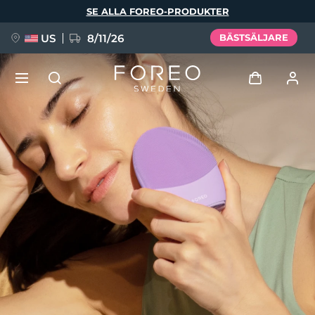
Hoppa
SE ALLA FOREO-PRODUKTER
till
huvudinnehåll
US
8/11/26
BÄSTSÄLJARE
NYHET
Logga in
Språk
BREAKING NEWS
Användarprofil
English
Deutsch
Español
Mina enheter
FAQ™ Pure Beauty-Tech Elixir
Français
Italiano
Português
Mina beställningar
Polski
Svenska
Русский
Türkçe
简体中文
繁體中文
Mina adresser
issa™ Teeth Whitening Set
Mina prenumerationer