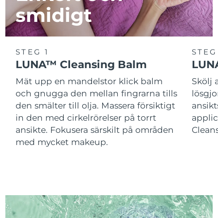
smidigt
STEG 1
STEG
LUNA™ Cleansing Balm
LUNA
Mät upp en mandelstor klick balm
Skölj
och gnugga den mellan fingrarna tills
lösgj
den smälter till olja. Massera försiktigt
ansik
in den med cirkelrörelser på torrt
applic
ansikte. Fokusera särskilt på områden
Cleans
med mycket makeup.