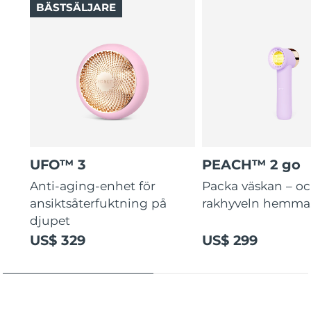
BÄSTSÄLJARE
UFO™ 3
PEACH™ 2 go
Anti-aging-enhet för
Packa väskan – o
ansiktsåterfuktning på
rakhyveln hemma
djupet
US$ 329
US$ 299