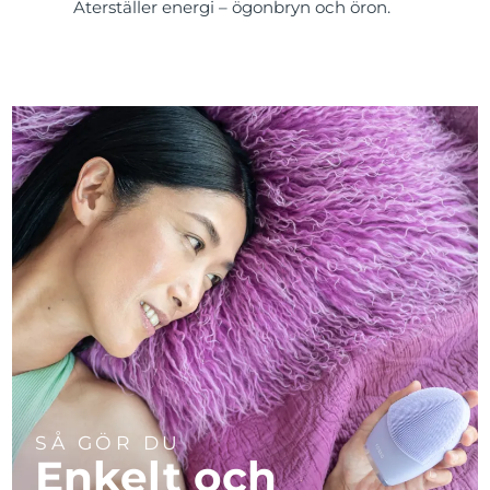
Återställer energi – ögonbryn och öron.
SÅ GÖR DU
Enkelt och