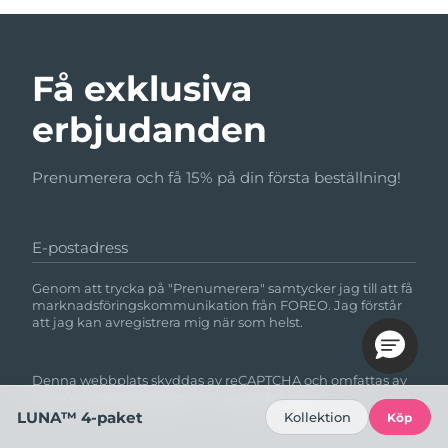
Få exklusiva
erbjudanden
Prenumerera och få 15% på din första beställning!
E-postadress
Genom att trycka på "Prenumerera" samtycker jag till att få
marknadsföringskommunikation från FOREO. Jag förstår
att jag kan avregistrera mig när som helst.
Denna webbplats skyddas av reCAPTCHA och omfattas av
Googles
integritetspolicy
och
användarvillkor.
LUNA™ 4-paket
Kollektion
Köp