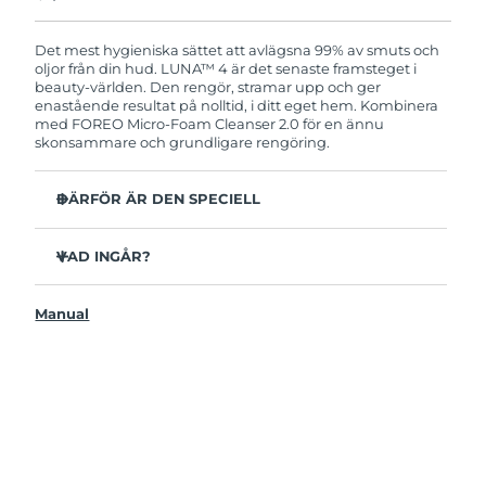
Produkten levereras med FOREOs heltäckande
garanti. Det betyder att vi byter ut produkten
utan extra kostnad om du får problem med den
Det mest hygieniska sättet att avlägsna 99% av smuts och
inom två år efter inköpsdatum.
oljor från din hud. LUNA™ 4 är det senaste framsteget i
beauty-världen. Den rengör, stramar upp och ger
enastående resultat på nolltid, i ditt eget hem. Kombinera
med FOREO Micro-Foam Cleanser 2.0 för en ännu
skonsammare och grundligare rengöring.
DÄRFÖR ÄR DEN SPECIELL
96% av användarna uppger att huden ser friskare ut.
81% upplever mindre finnar.
VAD INGÅR?
Avlägsnar smuts och oljor på djupet utan att torka ut.
LUNAA™ 4
86% av användarna uppger att huden både känns och
Manual
LUNA™ Micro-Foam Cleanser 2.0
ser fastare och mer elastisk ut.
USB-laddkabel
Ger huden näring och skyddar mot fria radikaler.
Resenecessär
35x mer hygienisk än borstar med nylonborststrån.
Snabbstartsguide
Bruksanvisning
2 års garanti (Spanien, Portugal, Sverige: 3 års garanti)