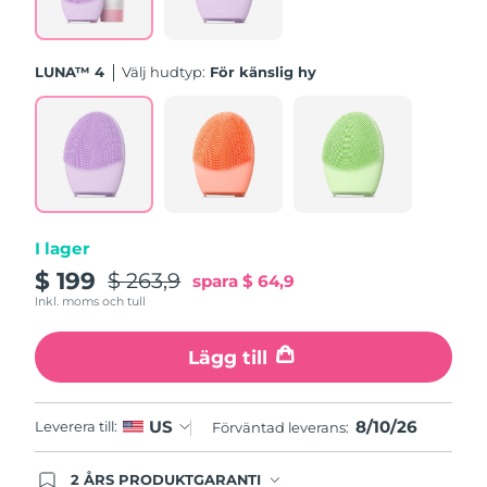
Turkiet
Förväntad leverans
11/08/2026
LUNA™ 4
Välj hudtyp:
För känslig hy
Förenade
Förväntad leverans
11/08/2026
Arabemiraten
Storbritannien
Förväntad leverans
10/08/2026
USA
Förväntad leverans
11/08/2026
I lager
Uzbekistan
Förväntad leverans
15/08/2026
$ 199
$ 263,9
spara
$ 64,9
Inkl. moms och tull
Vietnam
Förväntad leverans
16/08/2026
Lägg till
8/10/26
US
Leverera till:
Förväntad leverans:
2 ÅRS PRODUKTGARANTI