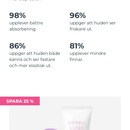
Filippinerna
Förväntad leverans
13/08/2026
98%
96%
upplever bättre
uppger att huden ser
Polen
Förväntad leverans
11/08/2026
absorbering.
friskare ut.
Portugal
Förväntad leverans
10/08/2026
86%
81%
Puerto Rico
Förväntad leverans
12/08/2026
uppger att huden både
upplever mindre
känns och ser fastare
finnar.
Qatar
Förväntad leverans
11/08/2026
och mer elastisk ut.
Réunion
Förväntad leverans
15/08/2026
Rumänien
Förväntad leverans
10/08/2026
SPARA 25 %
Ryssland
Förväntad leverans
18/08/2026
Saudiarabien
Förväntad leverans
11/08/2026