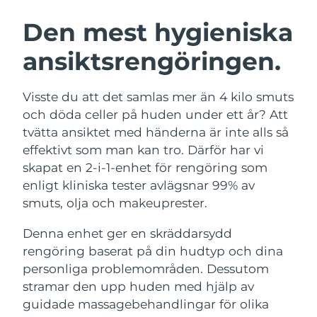
SVENSK SKÖNHETSRUTIN
Österrike
Förväntad leverans
10/08/2026
Den mest hygieniska
ansiktsrengöringen.
Bahrain
Förväntad leverans
11/08/2026
Ansiktsrengöring
Ansiktslyft
Belgien
Förväntad leverans
10/08/2026
Visste du att det samlas mer än 4 kilo smuts
LUNA™ 4-paket
BEAR™ 2-paket
och döda celler på huden under ett år? Att
Bermuda
Förväntad leverans
16/08/2026
Anti-aging massage
Microcurrent toning
tvätta ansiktet med händerna är inte alls så
effektivt som man kan tro. Därför har vi
Bosnien och
Förväntad leverans
13/08/2026
skapat en 2-i-1-enhet för rengöring som
Återfuktning
Munvård
Hercegovina
LUNA™ 4 Plus
BEAR™ 2 go
enligt kliniska tester avlägsnar 99% av
UFO™ 3-paket
issa™ 4
Massage, LED heating
Microcurrent toning on-the-go
smuts, olja och makeuprester.
Brunei
Förväntad leverans
15/08/2026
FAQ™ ANTI-AGING-BEHANDLING
Deep facial hydration
Hybrid silicone sonic toothbrush
Denna enhet ger en skräddarsydd
Bulgarien
Förväntad leverans
10/08/2026
NEW
rengöring baserat på din hudtyp och dina
LUNA™ 4 Men
BEAR™ 2 eyes & lips
UFO™ 3 LED
issa™ 4 plus
personliga problemområden. Dessutom
Kanada
For men, anti-aging massage
Microcurrent line smoothing device
Förväntad leverans
14/08/2026
Near-infrared and red light therapy
stramar den upp huden med hjälp av
Smart hybrid silicone sonic toothbrush
device
Anti-aging
LED-behandlingar
Chile
guidade massagebehandlingar för olika
Förväntad leverans
14/08/2026