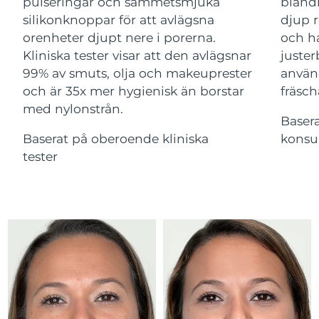
Advanced pore care essentials
pulseringar och sammetsmjuka
bland
For healthy hair
18% PAP
silikonknoppar för att avlägsna
djup r
Kosmetika
Man
Israel
Förväntad leverans
14/08/2026
orenheter djupt nere i porerna.
och ha
Kliniska tester visar att den avlägsnar
juster
Italien
Förväntad leverans
10/08/2026
99% av smuts, olja och makeuprester
använ
och är 35x mer hygienisk än borstar
fräsch
Japan
Förväntad leverans
13/08/2026
med nylonstrån.
Handla allt
Baser
Jersey
Förväntad leverans
15/08/2026
Baserat på oberoende kliniska
konsu
tester
Kazakstan
Förväntad leverans
12/08/2026
FOREO APP
Kuwait
Förväntad leverans
10/08/2026
OM FOREO
Lettland
Förväntad leverans
10/08/2026
Libanon
Förväntad leverans
11/08/2026
Litauen
Förväntad leverans
10/08/2026