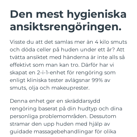
SVENSK SKÖNHETSRUTIN
Den mest hygieniska
Australien
Förväntad leverans
12/08/2026
ansiktsrengöringen.
Förväntad leverans
Österrike
09/08/2026
Ansiktsrengöring
Ansiktslyft
Visste du att det samlas mer än 4 kilo smuts
Bahrain
Förväntad leverans
10/08/2026
LUNA™ 4-paket
BEAR™ 2-paket
och döda celler på huden under ett år? Att
Anti-aging massage
Microcurrent toning
tvätta ansiktet med händerna är inte alls så
Förväntad leverans
Belgien
09/08/2026
effektivt som man kan tro. Därför har vi
skapat en 2-i-1-enhet för rengöring som
Återfuktning
Munvård
Bermuda
Förväntad leverans
15/08/2026
LUNA™ 4 Plus
BEAR™ 2 go
enligt kliniska tester avlägsnar 99% av
UFO™ 3-paket
issa™ 4
Massage, LED heating
Microcurrent toning on-the-go
smuts, olja och makeuprester.
Bosnien och
FAQ™ ANTI-AGING-BEHANDLING
Deep facial hydration
Hybrid silicone sonic toothbrush
Förväntad leverans
12/08/2026
Hercegovina
Denna enhet ger en skräddarsydd
NEW
rengöring baserat på din hudtyp och dina
LUNA™ 4 Men
BEAR™ 2 eyes & lips
Brunei
UFO™ 3 LED
Förväntad leverans
14/08/2026
issa™ 4 plus
personliga problemområden. Dessutom
For men, anti-aging massage
Microcurrent line smoothing device
Near-infrared and red light therapy
stramar den upp huden med hjälp av
Smart hybrid silicone sonic toothbrush
Förväntad leverans
device
Anti-aging
LED-behandlingar
Bulgarien
guidade massagebehandlingar för olika
09/08/2026