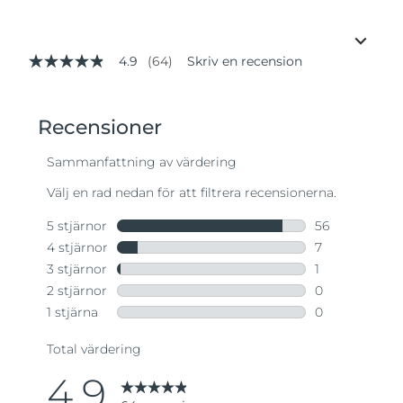
4.9
(64)
Skriv en recension
4.9
av
5
stjärnor,
genomsnittligt
betyg.
Read
64
Reviews.
Länk
till
samma
sida.