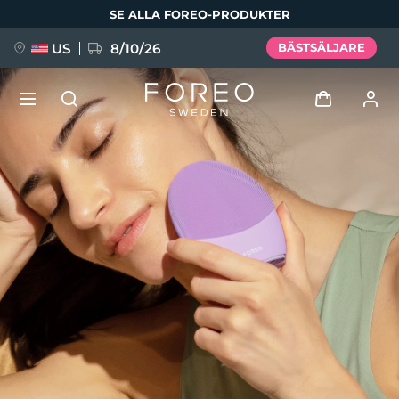
Hoppa
SE ALLA FOREO-PRODUKTER
till
huvudinnehåll
US
8/10/26
BÄSTSÄLJARE
NYHET
Logga in
Språk
BREAKING NEWS
Användarprofil
English
Deutsch
Español
Mina enheter
FAQ™ Pure Beauty-Tech Elixir
Français
Italiano
Português
Mina beställningar
Polski
Svenska
Русский
Türkçe
简体中文
繁體中文
Mina adresser
issa™ Teeth Whitening Set
Mina prenumerationer