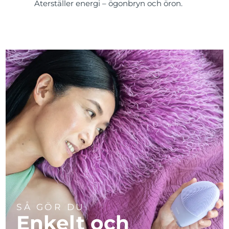
Återställer energi – ögonbryn och öron.
SÅ GÖR DU
Enkelt och