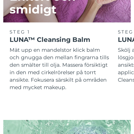
smidigt
STEG 1
STEG
LUNA™ Cleansing Balm
LUNA
Mät upp en mandelstor klick balm
Skölj
och gnugga den mellan fingrarna tills
lösgj
den smälter till olja. Massera försiktigt
ansik
in den med cirkelrörelser på torrt
applic
ansikte. Fokusera särskilt på områden
Cleans
med mycket makeup.