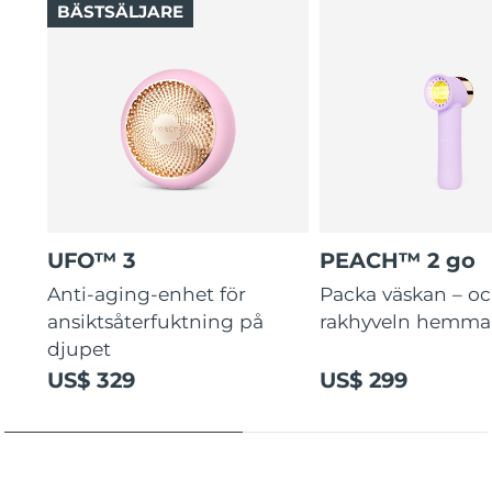
BÄSTSÄLJARE
UFO™ 3
PEACH™ 2 go
Anti-aging-enhet för
Packa väskan – o
ansiktsåterfuktning på
rakhyveln hemma
djupet
US$ 329
US$ 299