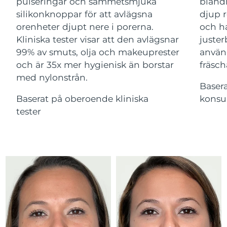
Advanced pore care essentials
pulseringar och sammetsmjuka
bland
Ungern
For healthy hair
09/08/2026
18% PAP
silikonknoppar för att avlägsna
djup r
Kosmetika
Man
orenheter djupt nere i porerna.
och ha
Island
Förväntad leverans
10/08/2026
Kliniska tester visar att den avlägsnar
juster
99% av smuts, olja och makeuprester
använ
Förväntad leverans
Indonesien
07/08/2026
och är 35x mer hygienisk än borstar
fräsch
med nylonstrån.
Handla allt
Förväntad leverans
Baser
Irland
09/08/2026
Baserat på oberoende kliniska
konsu
tester
Isle of Man
Förväntad leverans
11/08/2026
FOREO APP
Israel
Förväntad leverans
13/08/2026
OM FOREO
Förväntad leverans
Italien
09/08/2026
Japan
Förväntad leverans
12/08/2026
Jersey
Förväntad leverans
14/08/2026