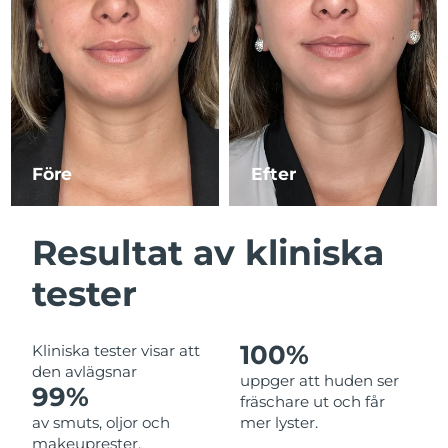
Kazakstan
Förväntad leverans
11/08/2026
Förväntad leverans
Kuwait
09/08/2026
Förväntad leverans
Lettland
09/08/2026
Före
Efter
Libanon
Förväntad leverans
10/08/2026
Förväntad leverans
Resultat av kliniska
Litauen
09/08/2026
tester
Förväntad leverans
Luxemburg
09/08/2026
100%
Kliniska tester visar att
Macao SAR
Förväntad leverans
11/08/2026
den avlägsnar
uppger att huden ser
99%
fräschare ut och får
Malaysia
Förväntad leverans
12/08/2026
av smuts, oljor och
mer lyster.
makeuprester.