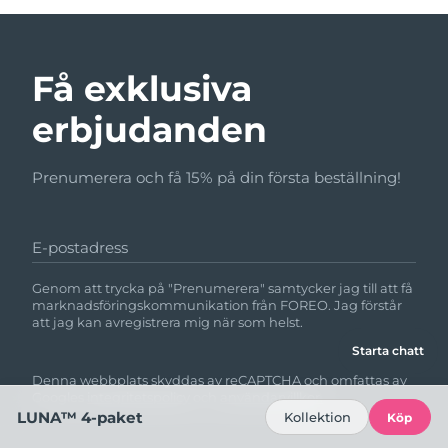
Få exklusiva
erbjudanden
Prenumerera och få 15% på din första beställning!
E-postadress
Genom att trycka på "Prenumerera" samtycker jag till att få
marknadsföringskommunikation från FOREO. Jag förstår
att jag kan avregistrera mig när som helst.
Starta chatt
Denna webbplats skyddas av reCAPTCHA och omfattas av
Googles
integritetspolicy
och
användarvillkor.
LUNA™ 4-paket
Kollektion
Köp