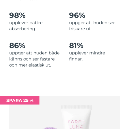
Förväntad leverans
Malta
09/08/2026
98%
96%
Mexiko
Förväntad leverans
13/08/2026
upplever bättre
uppger att huden ser
absorbering.
friskare ut.
Monaco
Förväntad leverans
10/08/2026
86%
81%
Förväntad leverans
Nederländerna
09/08/2026
uppger att huden både
upplever mindre
känns och ser fastare
finnar.
Förväntad leverans
Nya Zeeland
och mer elastisk ut.
09/08/2026
Förväntad leverans
Norge
09/08/2026
Oman
Förväntad leverans
12/08/2026
SPARA 25 %
Filippinerna
Förväntad leverans
12/08/2026
Polen
Förväntad leverans
10/08/2026