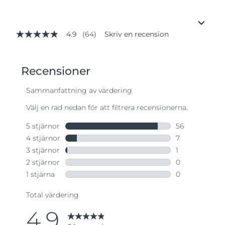
4.9
(64)
Skriv en recension
4.9
av
5
stjärnor,
genomsnittligt
betyg.
Read
64
Reviews.
Länk
till
samma
sida.