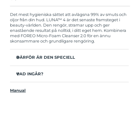
Produkten levereras med FOREOs heltäckande
garanti. Det betyder att vi byter ut produkten
utan extra kostnad om du får problem med den
Det mest hygieniska sättet att avlägsna 99% av smuts och
inom två år efter inköpsdatum.
oljor från din hud. LUNA™ 4 är det senaste framsteget i
beauty-världen. Den rengör, stramar upp och ger
enastående resultat på nolltid, i ditt eget hem. Kombinera
med FOREO Micro-Foam Cleanser 2.0 för en ännu
skonsammare och grundligare rengöring.
DÄRFÖR ÄR DEN SPECIELL
96% av användarna uppger att huden ser friskare ut.
81% upplever mindre finnar.
VAD INGÅR?
Avlägsnar smuts och oljor på djupet utan att torka ut.
LUNAA™ 4
86% av användarna uppger att huden både känns och
Manual
LUNA™ Micro-Foam Cleanser 2.0
ser fastare och mer elastisk ut.
USB-laddkabel
Ger huden näring och skyddar mot fria radikaler.
Resenecessär
35x mer hygienisk än borstar med nylonborststrån.
Snabbstartsguide
Bruksanvisning
2 års garanti (Spanien, Portugal, Sverige: 3 års garanti)