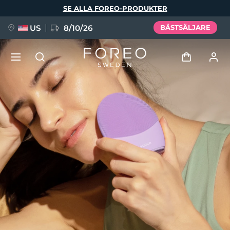
Hoppa
SE ALLA FOREO-PRODUKTER
till
huvudinnehåll
US
8/10/26
BÄSTSÄLJARE
NYHET
Logga in
Språk
BREAKING NEWS
Användarprofil
English
Deutsch
Español
Mina enheter
FAQ™ Pure Beauty-Tech Elixir
Français
Italiano
Português
Mina beställningar
Polski
Svenska
Русский
Türkçe
简体中文
繁體中文
Mina adresser
issa™ Teeth Whitening Set
Mina prenumerationer