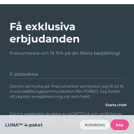
Få exklusiva
erbjudanden
Prenumerera och få 15% på din första beställning!
E-postadress
Genom att trycka på "Prenumerera" samtycker jag till att få
marknadsföringskommunikation från FOREO. Jag förstår
att jag kan avregistrera mig när som helst.
Starta chatt
Denna webbplats skyddas av reCAPTCHA och omfattas av
Googles
integritetspolicy
och
användarvillkor.
LUNA™ 4-paket
Kollektion
Köp