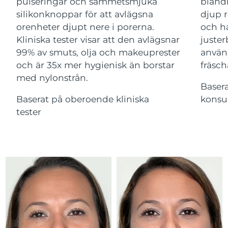
Advanced pore care essentials
pulseringar och sammetsmjuka
bland
For healthy hair
18% PAP
Israel
Förväntad leverans
13/8/26
silikonknoppar för att avlägsna
djup r
Kosmetika
Man
orenheter djupt nere i porerna.
och ha
Italien
Förväntad leverans
9/8/26
Kliniska tester visar att den avlägsnar
juster
99% av smuts, olja och makeuprester
använ
Japan
Förväntad leverans
12/8/26
och är 35x mer hygienisk än borstar
fräsch
med nylonstrån.
Handla allt
Jersey
Förväntad leverans
14/8/26
Baser
Baserat på oberoende kliniska
konsu
Kazakstan
Förväntad leverans
11/8/26
tester
FOREO APP
Kuwait
Förväntad leverans
9/8/26
OM FOREO
Lettland
Förväntad leverans
9/8/26
Libanon
Förväntad leverans
10/8/26
Litauen
Förväntad leverans
9/8/26
Luxemburg
Förväntad leverans
9/8/26