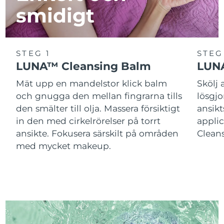
smidigt
STEG 1
STEG
LUNA™ Cleansing Balm
LUNA
Mät upp en mandelstor klick balm
Skölj
och gnugga den mellan fingrarna tills
lösgj
den smälter till olja. Massera försiktigt
ansik
in den med cirkelrörelser på torrt
applic
ansikte. Fokusera särskilt på områden
Cleans
med mycket makeup.