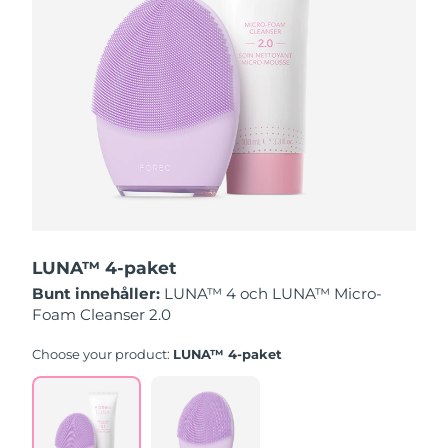
Slovakien
Förväntad leverans
9/8/26
Slovenien
Förväntad leverans
9/8/26
Sydafrika
Förväntad leverans
17/8/26
Sydkorea
Förväntad leverans
11/8/26
Spanien
Förväntad leverans
9/8/26
LUNA™ 4-paket
Sverige
Förväntad leverans
9/8/26
Bunt innehåller:
LUNA™ 4 och LUNA™ Micro-
Foam Cleanser 2.0
Schweiz
Förväntad leverans
9/8/26
Choose your product:
LUNA™ 4-paket
Taiwan
Förväntad leverans
14/8/26
Thailand
Förväntad leverans
13/8/26