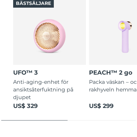
BÄSTSÄLJARE
UFO™ 3
PEACH™ 2 go
Anti-aging-enhet för
Packa väskan – o
ansiktsåterfuktning på
rakhyveln hemma
djupet
US$ 329
US$ 299