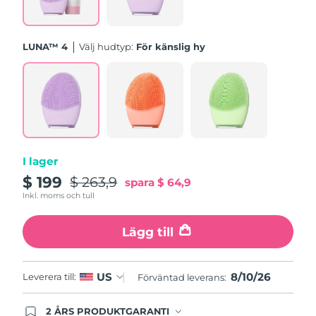
Turkiet
Förväntad leverans
10/8/26
Förenade
LUNA™ 4
Välj hudtyp:
För känslig hy
Förväntad leverans
10/8/26
Arabemiraten
Storbritannien
Förväntad leverans
9/8/26
USA
Förväntad leverans
10/8/26
Uzbekistan
Förväntad leverans
14/8/26
I lager
$ 199
$ 263,9
spara
$ 64,9
Vietnam
Förväntad leverans
15/8/26
Inkl. moms och tull
Lägg till
8/10/26
US
Leverera till:
Förväntad leverans:
2 ÅRS PRODUKTGARANTI