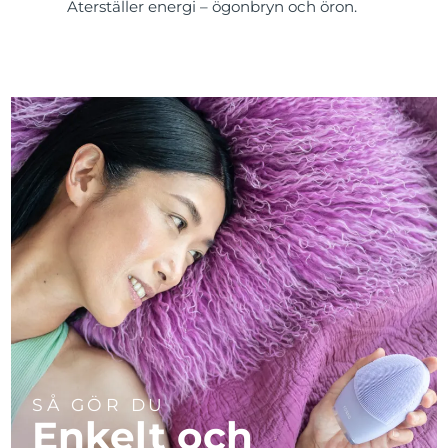
Återställer energi – ögonbryn och öron.
SÅ GÖR DU
Enkelt och