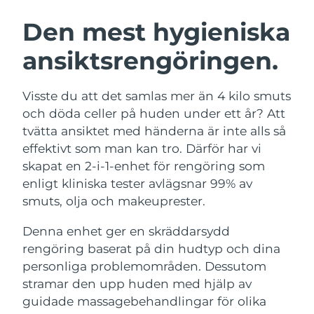
SVENSK SKÖNHETSRUTIN
Österrike
Förväntad leverans
9/8/26
Den mest hygieniska
ansiktsrengöringen.
Bahrain
Förväntad leverans
10/8/26
Ansiktsrengöring
Ansiktslyft
Belgien
Förväntad leverans
9/8/26
Visste du att det samlas mer än 4 kilo smuts
LUNA™ 4-paket
BEAR™ 2-paket
och döda celler på huden under ett år? Att
Bermuda
Förväntad leverans
15/8/26
Anti-aging massage
Microcurrent toning
tvätta ansiktet med händerna är inte alls så
effektivt som man kan tro. Därför har vi
Bosnien och
Förväntad leverans
12/8/26
skapat en 2-i-1-enhet för rengöring som
Återfuktning
Munvård
Hercegovina
LUNA™ 4 Plus
BEAR™ 2 go
enligt kliniska tester avlägsnar 99% av
UFO™ 3-paket
issa™ 4
Massage, LED heating
Microcurrent toning on-the-go
smuts, olja och makeuprester.
Brunei
Förväntad leverans
14/8/26
FAQ™ ANTI-AGING-BEHANDLING
Deep facial hydration
Hybrid silicone sonic toothbrush
Denna enhet ger en skräddarsydd
Bulgarien
Förväntad leverans
9/8/26
NEW
rengöring baserat på din hudtyp och dina
LUNA™ 4 Men
BEAR™ 2 eyes & lips
UFO™ 3 LED
issa™ 4 plus
personliga problemområden. Dessutom
Kanada
For men, anti-aging massage
Microcurrent line smoothing device
Förväntad leverans
13/8/26
Near-infrared and red light therapy
stramar den upp huden med hjälp av
Smart hybrid silicone sonic toothbrush
device
Anti-aging
LED-behandlingar
Chile
guidade massagebehandlingar för olika
Förväntad leverans
13/8/26