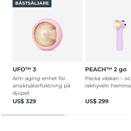
BÄSTSÄLJARE
UFO™ 3
PEACH™ 2 go
Anti-aging-enhet för
Packa väskan – o
ansiktsåterfuktning på
rakhyveln hemma
djupet
US$ 329
US$ 299