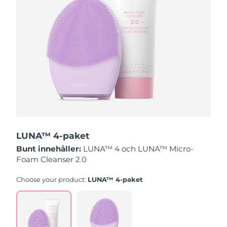
Slovakien
Förväntad leverans
8/9/26
Slovenien
Förväntad leverans
8/9/26
Sydafrika
Förväntad leverans
8/17/26
Sydkorea
Förväntad leverans
8/11/26
Spanien
Förväntad leverans
8/9/26
LUNA™ 4-paket
Sverige
Förväntad leverans
8/9/26
Bunt innehåller:
LUNA™ 4 och LUNA™ Micro-
Foam Cleanser 2.0
Schweiz
Förväntad leverans
8/9/26
Choose your product:
LUNA™ 4-paket
Taiwan
Förväntad leverans
8/14/26
Thailand
Förväntad leverans
8/13/26