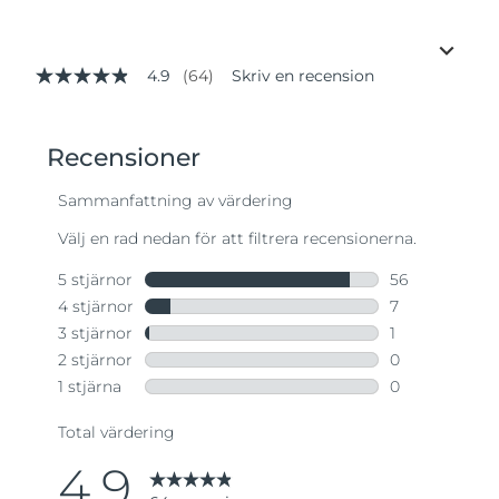
4.9
(64)
Skriv en recension
4.9
av
5
stjärnor,
genomsnittligt
betyg.
Read
64
Reviews.
Länk
till
samma
sida.