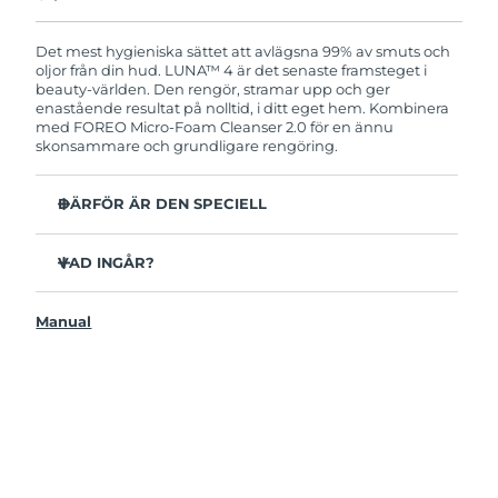
Produkten levereras med FOREOs heltäckande
garanti. Det betyder att vi byter ut produkten
utan extra kostnad om du får problem med den
Det mest hygieniska sättet att avlägsna 99% av smuts och
inom två år efter inköpsdatum.
oljor från din hud. LUNA™ 4 är det senaste framsteget i
beauty-världen. Den rengör, stramar upp och ger
enastående resultat på nolltid, i ditt eget hem. Kombinera
med FOREO Micro-Foam Cleanser 2.0 för en ännu
skonsammare och grundligare rengöring.
DÄRFÖR ÄR DEN SPECIELL
96% av användarna uppger att huden ser friskare ut.
81% upplever mindre finnar.
VAD INGÅR?
Avlägsnar smuts och oljor på djupet utan att torka ut.
LUNAA™ 4
86% av användarna uppger att huden både känns och
Manual
LUNA™ Micro-Foam Cleanser 2.0
ser fastare och mer elastisk ut.
USB-laddkabel
Ger huden näring och skyddar mot fria radikaler.
Resenecessär
35x mer hygienisk än borstar med nylonborststrån.
Snabbstartsguide
Bruksanvisning
2 års garanti (Spanien, Portugal, Sverige: 3 års garanti)