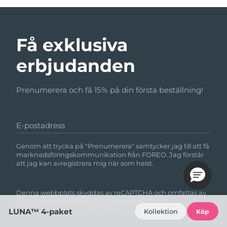
Få exklusiva
erbjudanden
Prenumerera och få 15% på din första beställning!
E-postadress
Genom att trycka på "Prenumerera" samtycker jag till att få
marknadsföringskommunikation från FOREO. Jag förstår
att jag kan avregistrera mig när som helst.
Denna webbplats skyddas av reCAPTCHA och omfattas av
Googles
integritetspolicy
och
användarvillkor.
LUNA™ 4-paket
Kollektion
Köp