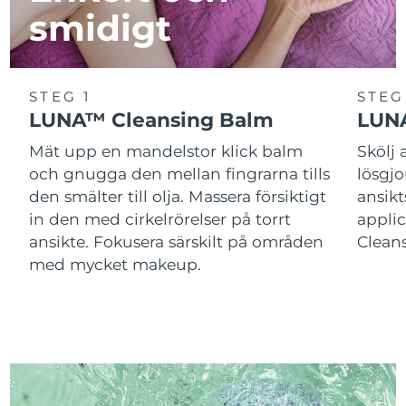
smidigt
STEG 1
STEG
LUNA™ Cleansing Balm
LUNA
Mät upp en mandelstor klick balm
Skölj
och gnugga den mellan fingrarna tills
lösgj
den smälter till olja. Massera försiktigt
ansik
in den med cirkelrörelser på torrt
applic
ansikte. Fokusera särskilt på områden
Cleans
med mycket makeup.