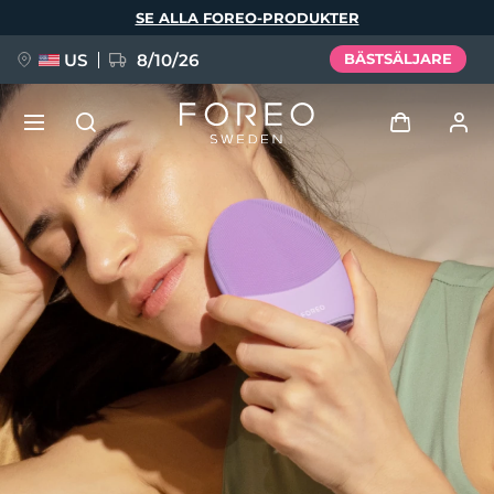
Hoppa
SE ALLA FOREO-PRODUKTER
till
huvudinnehåll
US
8/10/26
BÄSTSÄLJARE
NYHET
Logga in
Språk
BREAKING NEWS
Användarprofil
English
Deutsch
Español
Mina enheter
FAQ™ Pure Beauty-Tech Elixir
Français
Italiano
Português
Mina beställningar
Polski
Svenska
Русский
Türkçe
简体中文
繁體中文
Mina adresser
issa™ Teeth Whitening Set
Mina prenumerationer