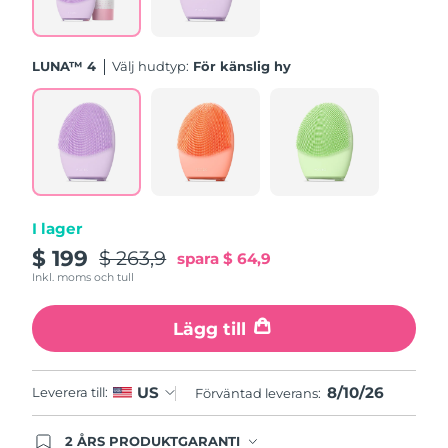
Turkiet
Förväntad leverans
8/10/26
Förenade
LUNA™ 4
Välj hudtyp:
För känslig hy
Förväntad leverans
8/10/26
Arabemiraten
Storbritannien
Förväntad leverans
8/9/26
USA
Förväntad leverans
8/10/26
Uzbekistan
Förväntad leverans
8/14/26
I lager
$ 199
$ 263,9
spara
$ 64,9
Vietnam
Förväntad leverans
8/15/26
Inkl. moms och tull
Lägg till
8/10/26
US
Leverera till:
Förväntad leverans:
2 ÅRS PRODUKTGARANTI