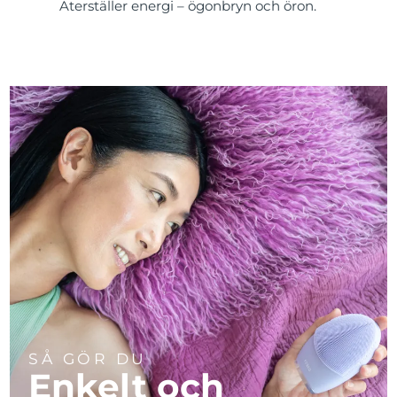
Återställer energi – ögonbryn och öron.
SÅ GÖR DU
Enkelt och