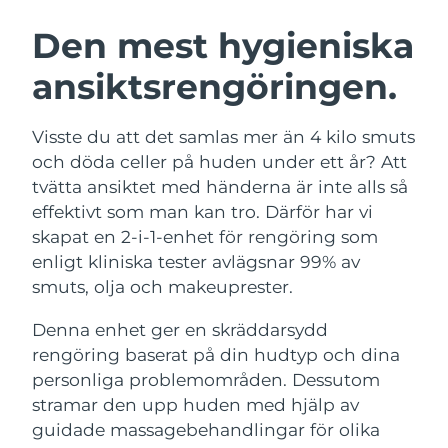
SVENSK SKÖNHETSRUTIN
Österrike
Förväntad leverans
8/9/26
Den mest hygieniska
ansiktsrengöringen.
Bahrain
Förväntad leverans
8/10/26
Ansiktsrengöring
Ansiktslyft
Belgien
Förväntad leverans
8/9/26
Visste du att det samlas mer än 4 kilo smuts
LUNA™ 4-paket
BEAR™ 2-paket
och döda celler på huden under ett år? Att
Bermuda
Förväntad leverans
8/15/26
Anti-aging massage
Microcurrent toning
tvätta ansiktet med händerna är inte alls så
effektivt som man kan tro. Därför har vi
Bosnien och
Förväntad leverans
8/12/26
skapat en 2-i-1-enhet för rengöring som
Återfuktning
Munvård
Hercegovina
LUNA™ 4 Plus
BEAR™ 2 go
enligt kliniska tester avlägsnar 99% av
UFO™ 3-paket
issa™ 4
Massage, LED heating
Microcurrent toning on-the-go
smuts, olja och makeuprester.
Brunei
Förväntad leverans
8/14/26
FAQ™ ANTI-AGING-BEHANDLING
Deep facial hydration
Hybrid silicone sonic toothbrush
Denna enhet ger en skräddarsydd
Bulgarien
Förväntad leverans
8/9/26
NEW
rengöring baserat på din hudtyp och dina
LUNA™ 4 Men
BEAR™ 2 eyes & lips
UFO™ 3 LED
issa™ 4 plus
personliga problemområden. Dessutom
Kanada
For men, anti-aging massage
Microcurrent line smoothing device
Förväntad leverans
8/13/26
Near-infrared and red light therapy
stramar den upp huden med hjälp av
Smart hybrid silicone sonic toothbrush
device
Anti-aging
LED-behandlingar
Chile
guidade massagebehandlingar för olika
Förväntad leverans
8/13/26