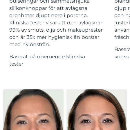
Advanced pore care essentials
pulseringar och sammetsmjuka
bland
For healthy hair
18% PAP
Israel
Förväntad leverans
8/13/26
silikonknoppar för att avlägsna
djup r
Kosmetika
Man
orenheter djupt nere i porerna.
och ha
Italien
Förväntad leverans
8/9/26
Kliniska tester visar att den avlägsnar
juster
99% av smuts, olja och makeuprester
använ
Japan
Förväntad leverans
8/12/26
och är 35x mer hygienisk än borstar
fräsch
med nylonstrån.
Handla allt
Jersey
Förväntad leverans
8/14/26
Baser
Baserat på oberoende kliniska
konsu
Kazakstan
Förväntad leverans
8/11/26
tester
FOREO APP
Kuwait
Förväntad leverans
8/9/26
OM FOREO
Lettland
Förväntad leverans
8/9/26
Libanon
Förväntad leverans
8/10/26
Litauen
Förväntad leverans
8/9/26
Luxemburg
Förväntad leverans
8/9/26