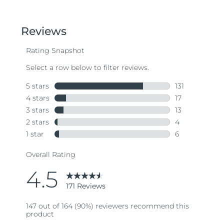
out
of
5
stars,
average
rating
value.
Read
171
Reviews.
Same
page
link.