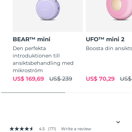
BEAR™ mini
UFO™ mini 2
Den perfekta
Boosta din ansik
introduktionen till
ansiktsbehandling med
mikroström
US$ 169,69
US$ 239
US$ 70,29
US$
4.5
(171)
Write a review
4.5