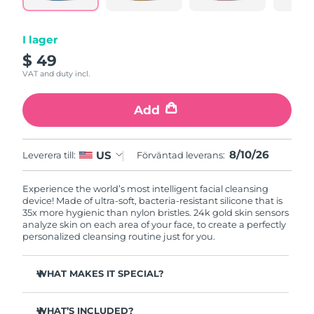
I lager
$ 49
VAT and duty incl.
Add
8/10/26
US
Leverera till:
Förväntad leverans:
Experience the world’s most intelligent facial cleansing
device! Made of ultra-soft, bacteria-resistant silicone that is
35x more hygienic than nylon bristles. 24k gold skin sensors
analyze skin on each area of your face, to create a perfectly
personalized cleansing routine just for you.
WHAT MAKES IT SPECIAL?
Measures skin moisture levels for a perfectly tailored
cleanse.
WHAT’S INCLUDED?