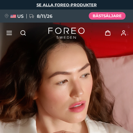
Hoppa
SE ALLA FOREO-PRODUKTER
till
huvudinnehåll
US
8/11/26
BÄSTSÄLJARE
NYHET
Logga in
Språk
BREAKING NEWS
Användarprofil
English
Deutsch
Español
Mina enheter
FAQ™ Pure Beauty-Tech Elixir
Français
Italiano
Português
Mina beställningar
Polski
Svenska
Русский
Türkçe
简体中文
繁體中文
Mina adresser
issa™ Teeth Whitening Set
Mina prenumerationer