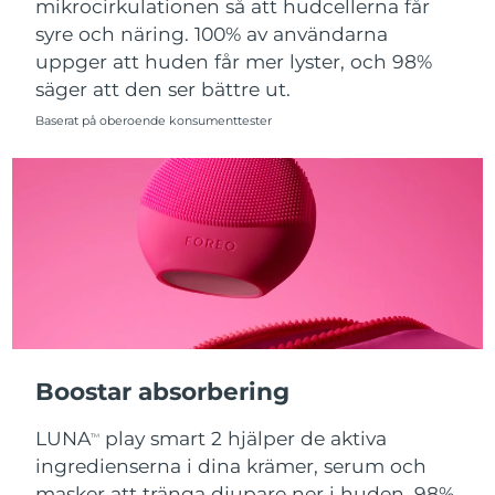
mikrocirkulationen så att hudcellerna får
syre och näring. 100% av användarna
Slovakien
Förväntad leverans
8/10/26
uppger att huden får mer lyster, och 98%
säger att den ser bättre ut.
Slovenien
Förväntad leverans
8/10/26
Baserat på oberoende konsumenttester
Sydafrika
Förväntad leverans
8/18/26
Sydkorea
Förväntad leverans
8/12/26
Spanien
Förväntad leverans
8/10/26
Sverige
Förväntad leverans
8/10/26
Schweiz
Förväntad leverans
8/10/26
Boostar absorbering
Taiwan
Förväntad leverans
8/15/26
LUNA
play smart 2 hjälper de aktiva
TM
Thailand
Förväntad leverans
8/14/26
ingredienserna i dina krämer, serum och
masker att tränga djupare ner i huden. 98%