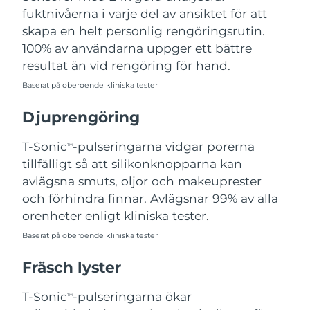
fuktnivåerna i varje del av ansiktet för att
Filippinerna
Förväntad leverans
8/13/26
skapa en helt personlig rengöringsrutin.
Polen
Förväntad leverans
8/11/26
100% av användarna uppger ett bättre
resultat än vid rengöring för hand.
Portugal
Förväntad leverans
8/10/26
Baserat på oberoende kliniska tester
Puerto Rico
Förväntad leverans
8/12/26
Djuprengöring
Qatar
Förväntad leverans
8/11/26
T-Sonic
-pulseringarna vidgar porerna
TM
tillfälligt så att silikonknopparna kan
Réunion
Förväntad leverans
8/15/26
avlägsna smuts, oljor och makeuprester
och förhindra finnar. Avlägsnar 99% av alla
Rumänien
Förväntad leverans
8/10/26
orenheter enligt kliniska tester.
Baserat på oberoende kliniska tester
Ryssland
Förväntad leverans
8/18/26
Fräsch lyster
Saudiarabien
Förväntad leverans
8/11/26
T-Sonic
-pulseringarna ökar
TM
Singapore
Förväntad leverans
8/12/26