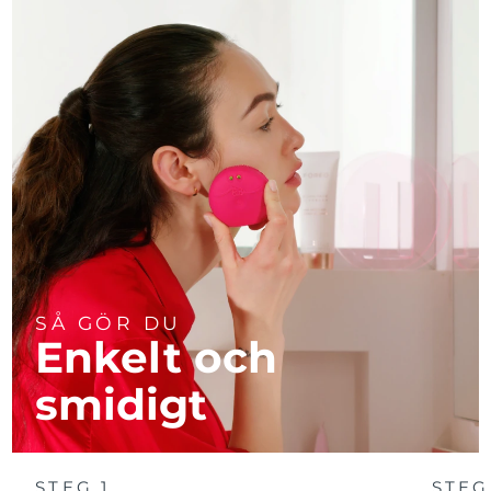
SÅ GÖR DU
Enkelt och
smidigt
STEG 1
STEG