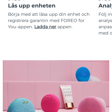
Lås upp enheten
Anal
Börja med att låsa upp din enhet och
Följ i
registrera garantin med FOREO for
analy
You-appen.
Ladda ner
appen.
anpas
med d