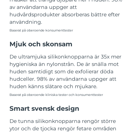
Turkiet
Förväntad leverans
8/11/26
av användarna uppger att
hudvårdsprodukter absorberas bättre efter
Förenade
användning.
Förväntad leverans
8/11/26
Arabemiraten
Baserat på oberoende konsumenttester
Storbritannien
Förväntad leverans
8/10/26
Mjuk och skonsam
USA
Förväntad leverans
8/11/26
De ultramjuka silikonknopparna är 35x mer
hygieniska än nylonstrån. De är snälla mot
Uzbekistan
Förväntad leverans
8/15/26
huden samtidigt som de exfolierar döda
hudceller. 98% av användarna uppger att
Vietnam
Förväntad leverans
8/16/26
huden känns slätare och mjukare.
Baserat på oberoende kliniska tester och konsumenttester
Smart svensk design
De tunna silikonknopparna rengör större
ytor och de tjocka rengör fetare områden