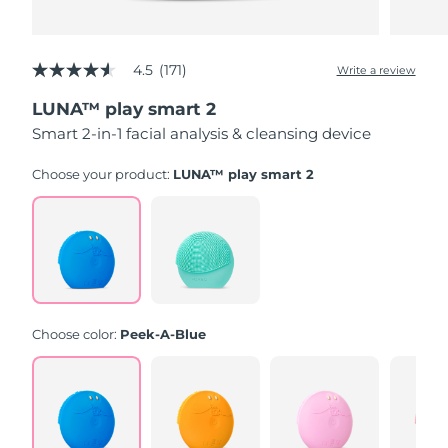
4.5
(171)
Write a review
4.5
out
LUNA™ play smart 2
of
5
Smart 2-in-1 facial analysis & cleansing device
stars,
average
rating
Choose your product:
LUNA™ play smart 2
value.
Read
171
Reviews.
Same
page
link.
Choose color:
Peek-A-Blue