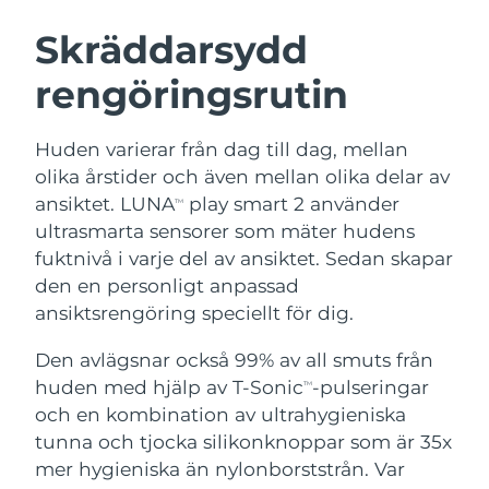
SVENSK SKÖNHETSRUTIN
Österrike
Förväntad leverans
8/10/26
Skräddarsydd
rengöringsrutin
Bahrain
Förväntad leverans
8/11/26
Ansiktsrengöring
Ansiktslyft
Belgien
Förväntad leverans
8/10/26
Huden varierar från dag till dag, mellan
LUNA™ 4-paket
BEAR™ 2-paket
olika årstider och även mellan olika delar av
Bermuda
Förväntad leverans
8/16/26
Anti-aging massage
Microcurrent toning
ansiktet. LUNA
play smart 2 använder
TM
ultrasmarta sensorer som mäter hudens
Bosnien och
Förväntad leverans
8/13/26
fuktnivå i varje del av ansiktet. Sedan skapar
Återfuktning
Munvård
Hercegovina
LUNA™ 4 Plus
BEAR™ 2 go
den en personligt anpassad
UFO™ 3-paket
issa™ 4
Massage, LED heating
Microcurrent toning on-the-go
ansiktsrengöring speciellt för dig.
Brunei
Förväntad leverans
8/15/26
FAQ™ ANTI-AGING-BEHANDLING
Deep facial hydration
Hybrid silicone sonic toothbrush
Den avlägsnar också 99% av all smuts från
Bulgarien
Förväntad leverans
8/10/26
NEW
huden med hjälp av T-Sonic
-pulseringar
LUNA™ 4 Men
BEAR™ 2 eyes & lips
TM
UFO™ 3 LED
issa™ 4 plus
och en kombination av ultrahygieniska
Kanada
For men, anti-aging massage
Microcurrent line smoothing device
Förväntad leverans
8/14/26
Near-infrared and red light therapy
tunna och tjocka silikonknoppar som är 35x
Smart hybrid silicone sonic toothbrush
device
Anti-aging
LED-behandlingar
Chile
mer hygieniska än nylonborststrån. Var
Förväntad leverans
8/14/26