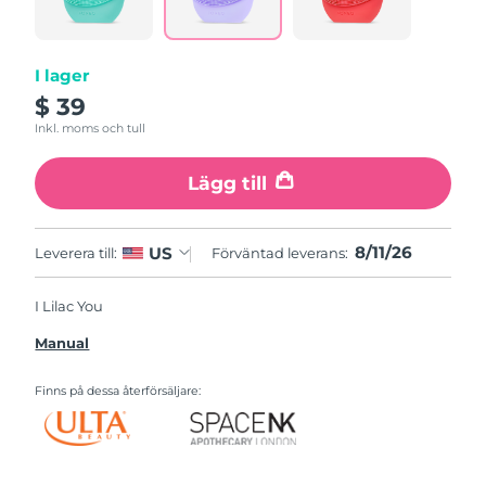
I lager
$ 39
Inkl. moms och tull
Lägg till
8/11/26
US
Leverera till:
Förväntad leverans:
I Lilac You
Manual
Finns på dessa återförsäljare: