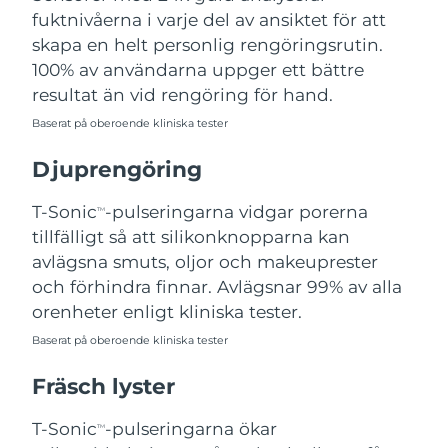
fuktnivåerna i varje del av ansiktet för att
Filippinerna
Förväntad leverans
8/13/26
skapa en helt personlig rengöringsrutin.
Polen
Förväntad leverans
8/11/26
100% av användarna uppger ett bättre
resultat än vid rengöring för hand.
Portugal
Förväntad leverans
8/10/26
Baserat på oberoende kliniska tester
Puerto Rico
Förväntad leverans
8/12/26
Djuprengöring
Qatar
Förväntad leverans
8/11/26
T-Sonic
-pulseringarna vidgar porerna
TM
tillfälligt så att silikonknopparna kan
Réunion
Förväntad leverans
8/15/26
avlägsna smuts, oljor och makeuprester
och förhindra finnar. Avlägsnar 99% av alla
Rumänien
Förväntad leverans
8/10/26
orenheter enligt kliniska tester.
Baserat på oberoende kliniska tester
Ryssland
Förväntad leverans
8/18/26
Fräsch lyster
Saudiarabien
Förväntad leverans
8/11/26
T-Sonic
-pulseringarna ökar
TM
Singapore
Förväntad leverans
8/12/26