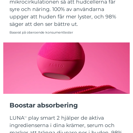
mikrocirkulationen så att hudcellerna får
syre och näring. 100% av användarna
Slovakien
Förväntad leverans
8/10/26
uppger att huden får mer lyster, och 98%
säger att den ser bättre ut.
Slovenien
Förväntad leverans
8/10/26
Baserat på oberoende konsumenttester
Sydafrika
Förväntad leverans
8/18/26
Sydkorea
Förväntad leverans
8/12/26
Spanien
Förväntad leverans
8/10/26
Sverige
Förväntad leverans
8/10/26
Schweiz
Förväntad leverans
8/10/26
Boostar absorbering
Taiwan
Förväntad leverans
8/15/26
LUNA
play smart 2 hjälper de aktiva
TM
Thailand
Förväntad leverans
8/14/26
ingredienserna i dina krämer, serum och
masker att tränga djupare ner i huden. 98%