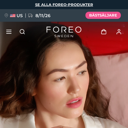
Hoppa
SE ALLA FOREO-PRODUKTER
till
huvudinnehåll
US
8/11/26
BÄSTSÄLJARE
NYHET
Logga in
Språk
BREAKING NEWS
Användarprofil
English
Deutsch
Español
Mina enheter
FAQ™ Pure Beauty-Tech Elixir
Français
Italiano
Português
Mina beställningar
Polski
Svenska
Русский
Türkçe
简体中文
繁體中文
Mina adresser
issa™ Teeth Whitening Set
Mina prenumerationer