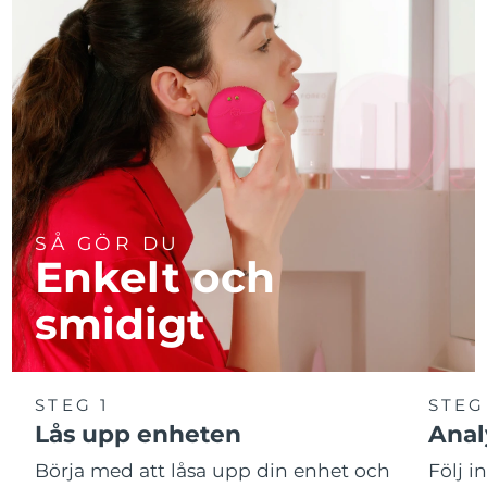
SÅ GÖR DU
Enkelt och
smidigt
STEG 1
STEG
Lås upp enheten
Anal
Börja med att låsa upp din enhet och
Följ i