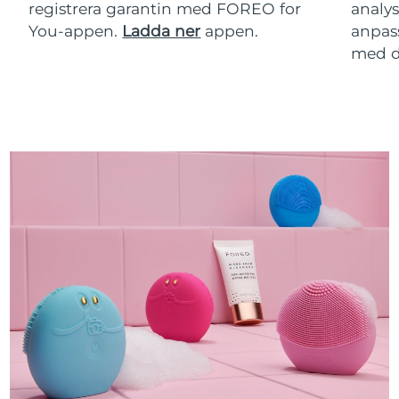
registrera garantin med FOREO for
analy
You-appen.
Ladda ner
appen.
anpas
med d