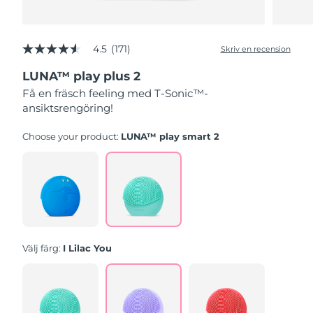
4.5
(171)
Skriv en recension
4.5
av
LUNA™ play plus 2
5
stjärnor,
Få en fräsch feeling med T-Sonic™-
genomsnittligt
ansiktsrengöring!
betyg.
Read
171
Choose your product:
LUNA™ play smart 2
Reviews.
Länk
till
samma
sida.
Välj färg:
I Lilac You