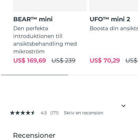
BEAR™ mini
UFO™ mini 2
Den perfekta
Boosta din ansik
introduktionen till
ansiktsbehandling med
mikroström
US$ 169,69
US$ 239
US$ 70,29
US$
4.5
(171)
Skriv en recension
4.5
av
5
stjärnor,
genomsnittligt