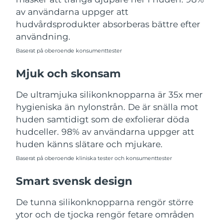
Turkiet
Förväntad leverans
8/11/26
av användarna uppger att
hudvårdsprodukter absorberas bättre efter
Förenade
användning.
Förväntad leverans
8/11/26
Arabemiraten
Baserat på oberoende konsumenttester
Storbritannien
Förväntad leverans
8/10/26
Mjuk och skonsam
USA
Förväntad leverans
8/11/26
De ultramjuka silikonknopparna är 35x mer
hygieniska än nylonstrån. De är snälla mot
Uzbekistan
Förväntad leverans
8/15/26
huden samtidigt som de exfolierar döda
hudceller. 98% av användarna uppger att
Vietnam
Förväntad leverans
8/16/26
huden känns slätare och mjukare.
Baserat på oberoende kliniska tester och konsumenttester
Smart svensk design
De tunna silikonknopparna rengör större
ytor och de tjocka rengör fetare områden