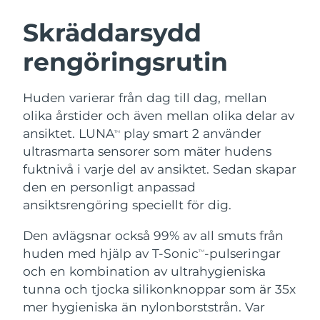
SVENSK SKÖNHETSRUTIN
Österrike
Förväntad leverans
8/10/26
Skräddarsydd
rengöringsrutin
Bahrain
Förväntad leverans
8/11/26
Ansiktsrengöring
Ansiktslyft
Belgien
Förväntad leverans
8/10/26
Huden varierar från dag till dag, mellan
LUNA™ 4-paket
BEAR™ 2-paket
olika årstider och även mellan olika delar av
Bermuda
Förväntad leverans
8/16/26
Anti-aging massage
Microcurrent toning
ansiktet. LUNA
play smart 2 använder
TM
ultrasmarta sensorer som mäter hudens
Bosnien och
Förväntad leverans
8/13/26
fuktnivå i varje del av ansiktet. Sedan skapar
Återfuktning
Munvård
Hercegovina
LUNA™ 4 Plus
BEAR™ 2 go
den en personligt anpassad
UFO™ 3-paket
issa™ 4
Massage, LED heating
Microcurrent toning on-the-go
ansiktsrengöring speciellt för dig.
Brunei
Förväntad leverans
8/15/26
FAQ™ ANTI-AGING-BEHANDLING
Deep facial hydration
Hybrid silicone sonic toothbrush
Den avlägsnar också 99% av all smuts från
Bulgarien
Förväntad leverans
8/10/26
NEW
huden med hjälp av T-Sonic
-pulseringar
LUNA™ 4 Men
BEAR™ 2 eyes & lips
TM
UFO™ 3 LED
issa™ 4 plus
och en kombination av ultrahygieniska
Kanada
For men, anti-aging massage
Microcurrent line smoothing device
Förväntad leverans
8/14/26
Near-infrared and red light therapy
tunna och tjocka silikonknoppar som är 35x
Smart hybrid silicone sonic toothbrush
device
Anti-aging
LED-behandlingar
Chile
mer hygieniska än nylonborststrån. Var
Förväntad leverans
8/14/26