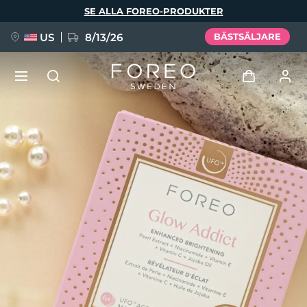
Hoppa
SE ALLA FOREO-PRODUKTER
till
huvudinnehåll
US
8/13/26
BÄSTSÄLJARE
NYHET
Logga in
Språk
BREAKING NEWS
Användarprofil
English
Deutsch
Español
Mina enheter
FAQ™ Pure Beauty-Tech Elixir
Français
Italiano
Português
Mina beställningar
Polski
Svenska
Русский
Türkçe
简体中文
繁體中文
Mina adresser
issa™ Teeth Whitening Set
Mina prenumerationer