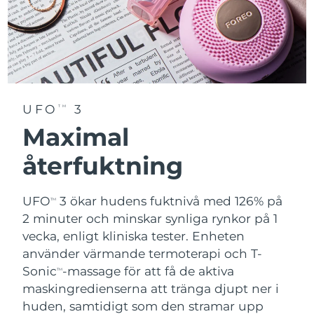
UFO
3
TM
Maximal
återfuktning
UFO
3 ökar hudens fuktnivå med 126% på
TM
2 minuter och minskar synliga rynkor på 1
vecka, enligt kliniska tester. Enheten
använder värmande termoterapi och T-
Sonic
-massage för att få de aktiva
TM
maskingredienserna att tränga djupt ner i
huden, samtidigt som den stramar upp