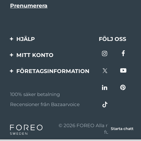
HJÄLP
FÖLJ OSS
Kontakta oss
MITT KONTO
Beställningar & leverans
Produktregistrering
FÖRETAGSINFORMATION
Garantier & returer
Support
Om FOREO
Vanliga frågor
100% säker betalning
Affiliateprogram
Batteriinformation
Recensioner från Bazaarvoice
Affiliate-nyheter
MYSA
© 2026 FOREO Alla rättigheter
Starta chatt
Återförsäljare
förbehållna