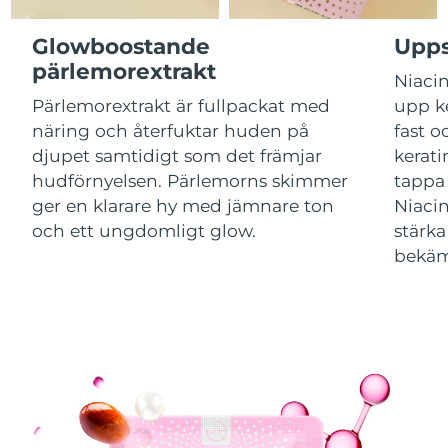
Glowboostande
Upps
Macao SAR
Förväntad leverans
8/14/26
pärlemorextrakt
Niaci
Malaysia
Förväntad leverans
8/15/26
Pärlemorextrakt är fullpackat med
upp k
näring och återfuktar huden på
fast o
Malta
Förväntad leverans
8/12/26
djupet samtidigt som det främjar
kerat
hudförnyelsen. Pärlemorns skimmer
tappa 
Mexiko
Förväntad leverans
8/16/26
ger en klarare hy med jämnare ton
Niacin
och ett ungdomligt glow.
stärk
Monaco
Förväntad leverans
8/13/26
bekäm
Nederländerna
Förväntad leverans
8/12/26
Nya Zeeland
Förväntad leverans
8/12/26
Norge
Förväntad leverans
8/12/26
Oman
Förväntad leverans
8/15/26