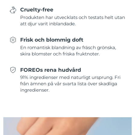
Cruelty-free
Slovakien
Förväntad leverans
8/12/26
Produkten har utvecklats och testats helt utan
att djur varit inblandade.
Slovenien
Förväntad leverans
8/12/26
Frisk och blommig doft
Sydafrika
Förväntad leverans
8/20/26
En romantisk blandning av fräsch grönska,
skira blomster och friska fruktnoter.
Sydkorea
Förväntad leverans
8/14/26
Spanien
FOREOs rena hudvård
Förväntad leverans
8/12/26
91% ingredienser med naturligt ursprung. Fri
Sverige
från ämnen på vår svarta lista över skadliga
Förväntad leverans
8/12/26
ingredienser.
Schweiz
Förväntad leverans
8/12/26
Taiwan
Förväntad leverans
8/17/26
Thailand
Förväntad leverans
8/16/26