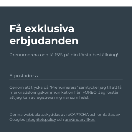
Få exklusiva
erbjudanden
Prenumerera och få 15% på din första beställning!
E-postadress
Genom att trycka på "Prenumerera" samtycker jag till att få
marknadsföringskommunikation från FOREO. Jag förstår
att jag kan avregistrera mig när som helst.
Denna webbplats skyddas av reCAPTCHA och omfattas av
Googles
integritetspolicy
och
användarvillkor.