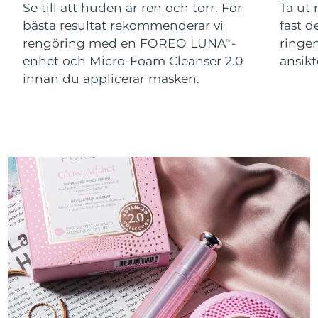
Se till att huden är ren och torr. För
Ta ut
bästa resultat rekommenderar vi
fast 
rengöring med en FOREO LUNA
-
ringen
TM
enhet och Micro-Foam Cleanser 2.0
ansikt
innan du applicerar masken.