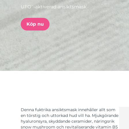
UFO
-aktiverad ansiktsmask
TM
issa™ Teeth Whitening Set
Köp nu
FAQ™ Dual LED Panel
POPULÄR
Specialerbjudanden
Bästsäljare
Denna fuktrika ansiktsmask innehåller allt som
en törstig och uttorkad hud vill ha. Mjukgörande
hyaluronsyra, skyddande ceramider, näringsrik
snow mushroom och revitaliserande vitamin B5