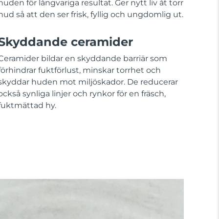
huden för långvariga resultat. Ger nytt liv åt torr
hud så att den ser frisk, fyllig och ungdomlig ut.
Skyddande ceramider
Ceramider bildar en skyddande barriär som
förhindrar fuktförlust, minskar torrhet och
skyddar huden mot miljöskador. De reducerar
också synliga linjer och rynkor för en fräsch,
fuktmättad hy.