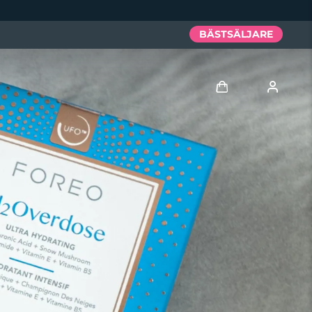
BÄSTSÄLJARE
Logga in
Användarprofil
Mina enheter
Mina beställningar
Mina adresser
Mina prenumerationer