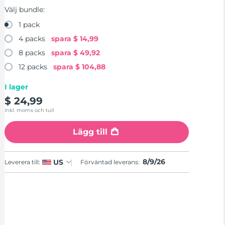
Välj bundle:
1 pack
4 packs
spara
$ 14,99
8 packs
spara
$ 49,92
12 packs
spara
$ 104,88
I lager
$ 24,99
Inkl. moms och tull
Lägg till
8/9/26
US
Leverera till:
Förväntad leverans: