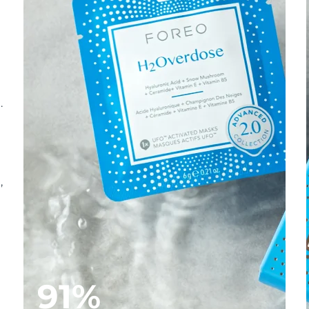
.
,
91%