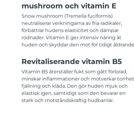
KIWI™-hudvård
All acne treatment devices
All revitalizing eye massagers
Serum
mushroom och vitamin E
issa™ Teeth Whitening Gel
Advanced pore care essentials
For healthy hair
18% PAP
Snow mushroom (Tremella fuciformis)
Kosmetika
Man
neutraliserar verkningarna av fria radikaler,
förbättrar hudens elasticitet och dämpar
rodnader. Vitamin E ger intensiv näring åt
huden och skyddar den mot för tidigt åldrande
Handla allt
Revitaliserande vitamin B5
Vitamin B5 återställer fukt som gått förlorad,
minskar inflammationer och motverkar torrhet
FOREO APP
fjällning och klåda. Den gör huden mjuk och
elastisk igen, samtidigt som den bevarar en
OM FOREO
stark och motståndskraftig hudbarriär.