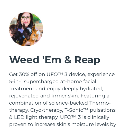
Leveransland
USA
Förväntad leverans
10/08/2026
FAQ™ Dual LED Panel
Förväntad leverans
Storbritannien
09/08/2026
POPULÄR
Förväntad leverans
Spanien
09/08/2026
Weed 'Em & Reap
Australien
Förväntad leverans
12/08/2026
Get 30% off on UFO™ 3 device, experience
Specialerbjudanden
Bästsäljare
Förväntad leverans
5-in-1 supercharged at-home facial
Frankrike
09/08/2026
treatment and enjoy deeply hydrated,
rejuvenated and firmer skin. Featuring a
Förväntad leverans
Tyskland
09/08/2026
combination of science-backed Thermo-
therapy, Cryo-therapy, T-Sonic™ pulsations
Rödljusterapi
Kanada
Förväntad leverans
13/08/2026
& LED light therapy, UFO™ 3 is clinically
proven to increase skin's moisture levels by