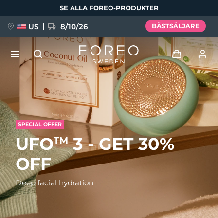
Hoppa
SE ALLA FOREO-PRODUKTER
till
huvudinnehåll
US
8/10/26
BÄSTSÄLJARE
NYHET
Logga in
Språk
BREAKING NEWS
Användarprofil
SPECIAL OFFER
English
Deutsch
Español
UFO
3 - GET 30%
Mina enheter
TM
FAQ™ Pure Beauty-Tech Elixir
Français
Italiano
Português
OFF
Mina beställningar
Polski
Svenska
Русский
Deep facial hydration
Türkçe
简体中文
繁體中文
Mina adresser
issa™ Teeth Whitening Set
Mina prenumerationer