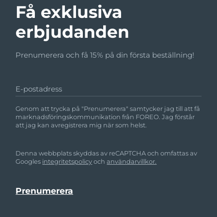
Få exklusiva
erbjudanden
Prenumerera och få 15% på din första beställning!
E-postadress
Genom att trycka på "Prenumerera" samtycker jag till att få
marknadsföringskommunikation från FOREO. Jag förstår
att jag kan avregistrera mig när som helst.
Denna webbplats skyddas av reCAPTCHA och omfattas av
Googles
integritetspolicy
och
användarvillkor.