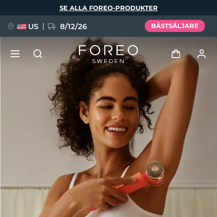
Hoppa
SE ALLA FOREO-PRODUKTER
till
huvudinnehåll
US
8/12/26
BÄSTSÄLJARE
NYHET
Logga in
Språk
BREAKING NEWS
Användarprofil
English
Deutsch
Español
Mina enheter
FAQ™ Pure Beauty-Tech Elixir
Français
Italiano
Português
Mina beställningar
Polski
Svenska
Русский
Türkçe
简体中文
繁體中文
Mina adresser
issa™ Teeth Whitening Set
Mina prenumerationer