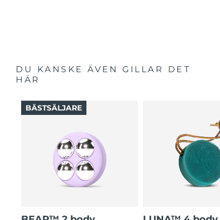
DU KANSKE ÄVEN GILLAR DET
HÄR
BÄSTSÄLJARE
BEAR™ 2 body
LUNA™ 4 body