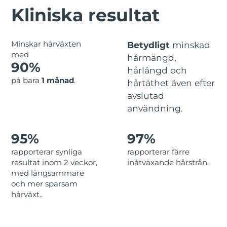
Advanced pore care essentials
For healthy hair
Kliniska resultat
18% PAP
Israel
Förväntad leverans
8/15/26
Kosmetika
Man
Italien
Förväntad leverans
8/11/26
Minskar hårväxten
Betydligt
minskad
med
hårmängd,
Japan
Förväntad leverans
8/14/26
90%
hårlängd och
Handla allt
på bara
1 månad
.
hårtäthet även efter
Jersey
Förväntad leverans
8/16/26
avslutad
Kazakstan
användning.
Förväntad leverans
8/13/26
FOREO APP
Kuwait
Förväntad leverans
8/11/26
95%
97%
OM FOREO
rapporterar synliga
rapporterar färre
Lettland
Förväntad leverans
8/11/26
resultat inom 2 veckor,
inåtväxande hårstrån.
med långsammare
Libanon
Förväntad leverans
8/12/26
och mer sparsam
hårväxt..
Litauen
Förväntad leverans
8/11/26
Luxemburg
Förväntad leverans
8/11/26