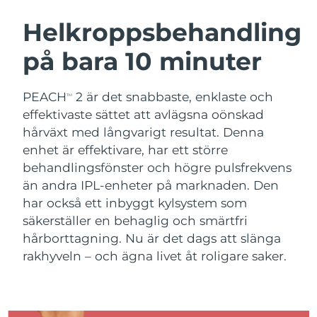
SVENSK SKÖNHETSRUTIN
Österrike
Förväntad leverans
8/11/26
Helkroppsbehandling
på bara 10 minuter
Bahrain
Förväntad leverans
8/12/26
Ansiktsrengöring
Ansiktslyft
Belgien
Förväntad leverans
8/11/26
PEACH
2 är det snabbaste, enklaste och
TM
LUNA™ 4-paket
BEAR™ 2-paket
effektivaste sättet att avlägsna oönskad
Bermuda
Förväntad leverans
8/17/26
Anti-aging massage
Microcurrent toning
hårväxt med långvarigt resultat. Denna
enhet är effektivare, har ett större
Bosnien och
Förväntad leverans
8/14/26
behandlingsfönster och högre pulsfrekvens
Återfuktning
Munvård
Hercegovina
LUNA™ 4 Plus
BEAR™ 2 go
än andra IPL-enheter på marknaden. Den
UFO™ 3-paket
issa™ 4
Massage, LED heating
Microcurrent toning on-the-go
har också ett inbyggt kylsystem som
Brunei
Förväntad leverans
8/16/26
FAQ™ ANTI-AGING-BEHANDLING
Deep facial hydration
Hybrid silicone sonic toothbrush
säkerställer en behaglig och smärtfri
Bulgarien
hårborttagning. Nu är det dags att slänga
Förväntad leverans
8/11/26
NEW
LUNA™ 4 Men
BEAR™ 2 eyes & lips
rakhyveln – och ägna livet åt roligare saker.
UFO™ 3 LED
issa™ 4 plus
Kanada
For men, anti-aging massage
Microcurrent line smoothing device
Förväntad leverans
8/15/26
Near-infrared and red light therapy
Smart hybrid silicone sonic toothbrush
device
Anti-aging
LED-behandlingar
Chile
Förväntad leverans
8/15/26