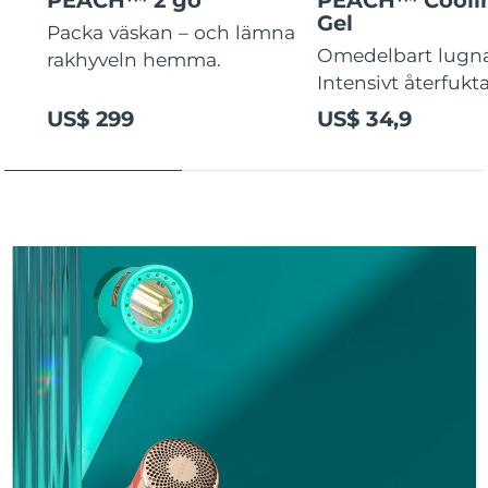
Gel
Packa väskan – och lämna
Omedelbart lugn
rakhyveln hemma.
Intensivt återfukt
US$ 299
US$ 34,9