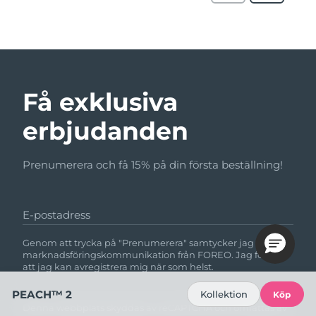
Få exklusiva
erbjudanden
Prenumerera och få 15% på din första beställning!
E-postadress
Genom att trycka på "Prenumerera" samtycker jag till att få
marknadsföringskommunikation från FOREO. Jag förstår
att jag kan avregistrera mig när som helst.
PEACH™ 2
Kollektion
Köp
Denna webbplats skyddas av reCAPTCHA och omfattas av