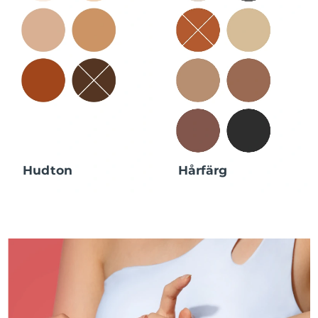
Hudton
Hårfärg