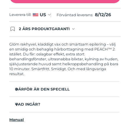
Slovakien
Förväntad leverans
8/11/26
8/12/26
US
Leverera till:
Förväntad leverans:
Slovenien
Förväntad leverans
8/11/26
2 ÅRS PRODUKTGARANTI
Produkten levereras med FOREOs heltäckande
garanti. Det betyder att vi byter ut produkten
Sydafrika
Förväntad leverans
8/19/26
utan extra kostnad om du får problem med den
Glöm rakhyvel, kladdigt vax och smärtsam epilering – välj
inom två år efter inköpsdatum.
en smidig och behaglig hårborttagning med PEACH™ 2
Sydkorea
Förväntad leverans
8/13/26
istället. Du får: oslagbar effekt, extra stort
behandlingsfönster, ultrasnabba blixtar, kylning av huden,
självjusterande huvud samt helkroppsbehandling på bara
Spanien
Förväntad leverans
8/11/26
10 minuter. Smärtfritt. Smidigt. Och med långvariga
resultat.
Sverige
Förväntad leverans
8/11/26
DÄRFÖR ÄR DEN SPECIELL
Schweiz
Förväntad leverans
8/11/26
Snabbare och effektivare än andra IPL-enheter på
marknaden.
VAD INGÅR?
Taiwan
Förväntad leverans
8/16/26
Energidensitet på 7,3 J/cm² – mer än 3x kraftfullare än
PEACH™ 2
andra IPL-enheter.
Manual
Thailand
Förväntad leverans
8/15/26
Strömsladd med 4 utbytbara adaptrar
9 cm² stort behandlingsfönster – mer än 3x större än på
andra IPL-enheter.
Rengöringsduk