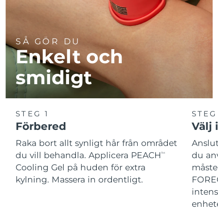
SÅ GÖR DU
Enkelt och
smidigt
STEG 1
STEG
Förbered
Välj 
Raka bort allt synligt hår från området
Anslu
du vill behandla. Applicera PEACH
du an
TM
Cooling Gel på huden för extra
måste 
kylning. Massera in ordentligt.
FOREO
intens
enhet