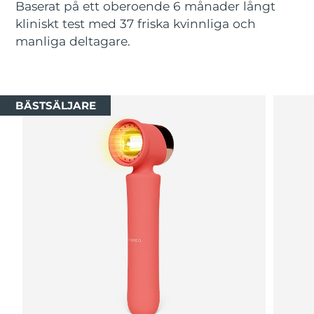
Baserat på ett oberoende 6 månader långt
kliniskt test med 37 friska kvinnliga och
Macao SAR
Förväntad leverans
8/13/26
manliga deltagare.
Malaysia
Förväntad leverans
8/14/26
Malta
Förväntad leverans
8/11/26
BÄSTSÄLJARE
Mexiko
Förväntad leverans
8/15/26
Monaco
Förväntad leverans
8/12/26
Nederländerna
Förväntad leverans
8/11/26
Nya Zeeland
Förväntad leverans
8/11/26
Norge
Förväntad leverans
8/11/26
Oman
Förväntad leverans
8/14/26