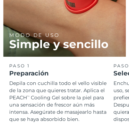
MODO DE USO
Simple y sencillo
PASO 1
PASO
Preparación
Sele
Depila con cuchilla todo el vello visible
Enchu
de la zona que quieres tratar. Aplica el
uso, s
PEACH
Cooling Gel sobre la piel para
prefie
TM
una sensación de frescor aún más
Despué
intensa. Asegúrate de masajearlo hasta
quiera
que se haya absorbido bien.
dispos