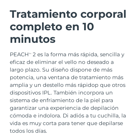
RUTINA SUECAS DE BELLEZA
Austria
Entrega prevista
8/10/26
Tratamiento corporal
completo en 10
Baréin
Entrega prevista
8/11/26
minutos
Limpieza facial
Lifting facial
Bélgica
Entrega prevista
8/10/26
LUNA™ 4 pack
BEAR™ 2 pack
Bermudas
Entrega prevista
8/16/26
PEACH
2 es la forma más rápida, sencilla y
TM
Anti-aging massage
Microcurrent toning
eficaz de eliminar el vello no deseado a
Bosnia y Herzegovina
Entrega prevista
8/13/26
largo plazo. Su diseño dispone de más
Hidratación
Cuidado bucal
potencia, una ventana de tratamiento más
LUNA™ 4 Plus
BEAR™ 2 go
Brunéi
Entrega prevista
8/15/26
UFO™ 3 pack
issa™ 4
amplia y un destello más rápidop que otros
Massage, LED heating
Microcurrent toning on-the-go
TRATAMIENTO ANTIEDAD FAQ™
dispositivos IPL. También incorpora un
Deep facial hydration
Hybrid silicone sonic toothbrush
Bulgaria
Entrega prevista
8/10/26
sistema de enfriamiento de la piel para
NEW
garantizar una experiencia de depilación
LUNA™ 4 Men
BEAR™ 2 eyes & lips
Canadá
Entrega prevista
8/14/26
UFO™ 3 LED
issa™ 4 plus
cómoda e indolora. Di adiós a tu cuchilla, la
For men, anti-aging massage
Microcurrent line smoothing device
Near-infrared and red light therapy
vida es muy corta para tener que depilarse
Smart hybrid silicone sonic toothbrush
Chile
Entrega prevista
8/14/26
device
Antiedad
Tratamientos LED
todos los días.