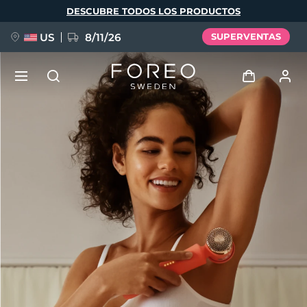
Pasar
DESCUBRE TODOS LOS PRODUCTOS
al
contenido
principal
US
8/11/26
SUPERVENTAS
NUEVO
Iniciar sesión
Idioma
BREAKING NEWS
Perfil de usuario
English
Deutsch
Español
Mis dispositivos
FAQ™ Pure Beauty-Tech Elixir
Français
Italiano
Português
Mis pedidos
Polski
Svenska
Русский
Türkçe
简体中文
繁體中文
Mis direcciones
issa™ Teeth Whitening Set
Mis suscripciones