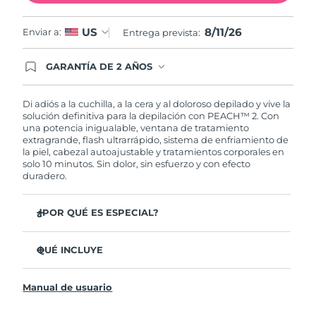
Singapur
Entrega prevista
8/12/26
8/11/26
US
Enviar a:
Entrega prevista:
Eslovaquia
Entrega prevista
8/10/26
GARANTÍA DE 2 AÑOS
Eslovenia
Entrega prevista
8/10/26
Regístrate hoy y tendrás cobertura total de la
garantía FOREO. Esto quiere decir que, en caso
de tener algún problema durante los 2 años
Di adiós a la cuchilla, a la cera y al doloroso depilado y vive la
Sudáfrica
Entrega prevista
8/18/26
posteriores a tu compra, FOREO te remplazará el
solución definitiva para la depilación con PEACH™ 2. Con
producto sin cargo alguno.
una potencia inigualable, ventana de tratamiento
extragrande, flash ultrarrápido, sistema de enfriamiento de
Corea del Sur
Entrega prevista
8/12/26
la piel, cabezal autoajustable y tratamientos corporales en
solo 10 minutos. Sin dolor, sin esfuerzo y con efecto
duradero.
España
Entrega prevista
8/10/26
Suecia
Entrega prevista
8/10/26
¿POR QUÉ ES ESPECIAL?
Más rápido y potente que otros dispositivos IPL del
Suiza
Entrega prevista
8/10/26
mercado.
QUÉ INCLUYE
7,3 J/cm² de energía - más del 3x de potencia que otros
PEACH™ 2
Taiwán
Entrega prevista
8/15/26
dispositivos IPL.
Manual de usuario
Cable de alimentación con 4 adaptadores de enchufe
Ventana de tratamiento de 9 cm²: más del triple que
Tailandia
otros dispositivos IPL.
Entrega prevista
8/14/26
Gamuza de limpieza