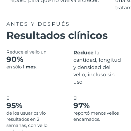
reposo para que no vuelva a crecer.
una so
Advanced pore care essentials
For healthy hair
18% PAP
Israel
tratam
Entrega prevista
8/14/26
Cosméticos
Hombres
Italia
Entrega prevista
8/10/26
ANTES Y DESPUÉS
Resultados clínicos
Japón
Entrega prevista
8/13/26
Comprar todo
Jersey
Entrega prevista
8/15/26
Reduce el vello un
Reduce
la
90%
cantidad, longitud
Kazajistán
Entrega prevista
8/12/26
en sólo
1 mes
.
y densidad del
FOREO APP
vello, incluso sin
Kuwait
Entrega prevista
8/10/26
ACERCA DE
uso.
Letonia
Entrega prevista
8/10/26
El
El
Líbano
Entrega prevista
8/11/26
95%
97%
de los usuarios vio
reportó menos vellos
Lituania
Entrega prevista
8/10/26
resultados en 2
encarnados.
semanas, con vello
Luxemburgo
Entrega prevista
8/10/26