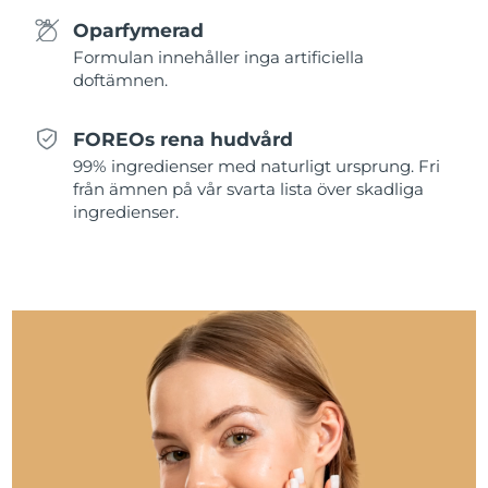
Oparfymerad
Slovakien
Förväntad leverans
8/8/26
Formulan innehåller inga artificiella
doftämnen.
Slovenien
Förväntad leverans
8/8/26
FOREOs rena hudvård
Sydafrika
Förväntad leverans
8/16/26
99% ingredienser med naturligt ursprung. Fri
från ämnen på vår svarta lista över skadliga
Sydkorea
Förväntad leverans
8/10/26
ingredienser.
Spanien
Förväntad leverans
8/8/26
Sverige
Förväntad leverans
8/8/26
Schweiz
Förväntad leverans
8/8/26
Taiwan
Förväntad leverans
8/13/26
Thailand
Förväntad leverans
8/12/26