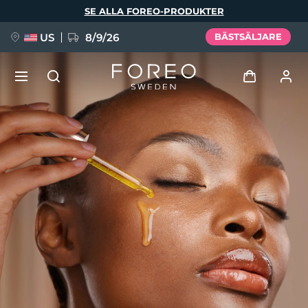
Hoppa
SE ALLA FOREO-PRODUKTER
till
huvudinnehåll
US
8/9/26
BÄSTSÄLJARE
NYHET
Logga in
Språk
BREAKING NEWS
Användarprofil
English
Deutsch
Español
Mina enheter
FAQ™ Pure Beauty-Tech Elixir
Français
Italiano
Português
Mina beställningar
Polski
Svenska
Русский
Türkçe
简体中文
繁體中文
Mina adresser
issa™ Teeth Whitening Set
Mina prenumerationer