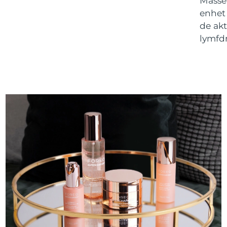
Masse
enhet 
de ak
lymfd