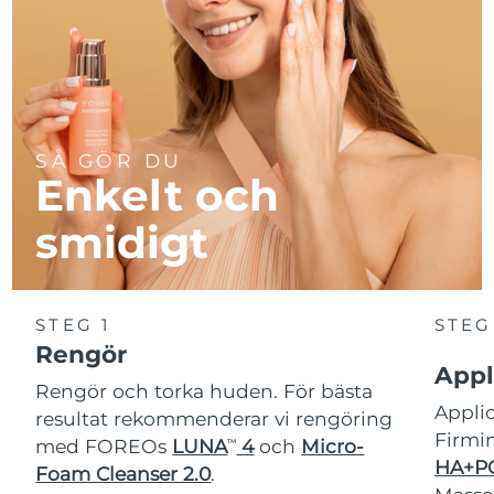
Turkiet
Förväntad leverans
8/9/26
Förenade
Förväntad leverans
8/9/26
Arabemiraten
Storbritannien
Förväntad leverans
8/8/26
SÅ GÖR DU
Enkelt och
USA
Förväntad leverans
8/9/26
smidigt
Uzbekistan
Förväntad leverans
8/13/26
Vietnam
Förväntad leverans
8/14/26
STEG 1
STEG
Rengör
Appl
Rengör och torka huden. För bästa
Appl
resultat rekommenderar vi rengöring
Firmi
med FOREOs
LUNA
4
och
Micro-
TM
HA+PG
Foam Cleanser 2.0
.