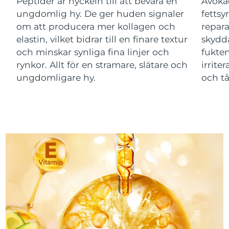
Peptider är nyckeln till att bevara en
Avokad
ungdomlig hy. De ger huden signaler
fettsy
Macao SAR
Förväntad leverans
8/10/26
om att producera mer kollagen och
repar
elastin, vilket bidrar till en finare textur
skydda
Malaysia
Förväntad leverans
8/11/26
och minskar synliga fina linjer och
fukten
rynkor. Allt för en stramare, slätare och
irrite
Malta
Förväntad leverans
8/8/26
ungdomligare hy.
och tå
Mexiko
Förväntad leverans
8/12/26
Monaco
Förväntad leverans
8/9/26
Nederländerna
Förväntad leverans
8/8/26
Nya Zeeland
Förväntad leverans
8/8/26
Norge
Förväntad leverans
8/8/26
Oman
Förväntad leverans
8/11/26