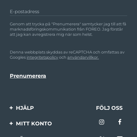
E-postadress
Genom att trycka på "Prenumerera" samtycker jag till att få
marknadsföringskommunikation från FOREO. Jag förstår
att jag kan avregistrera mig när som helst.
Denna webbplats skyddas av reCAPTCHA och omfattas av
Googles
integritetspolicy
och
användarvillkor.
HJÄLP
FÖLJ OSS
Kontakta oss
MITT KONTO
Beställningar & leverans
Produktregistrering