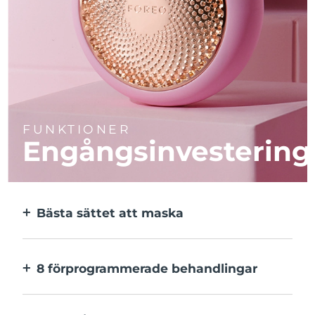
FUNKTIONER
Engångsinvestering
Bästa sättet att maska
Effektivare än en sheetmask. Och 10x
snabbare.
8 förprogrammerade behandlingar
Med ett enkelt knapptryck. Inställningarna
kan justeras i appen.