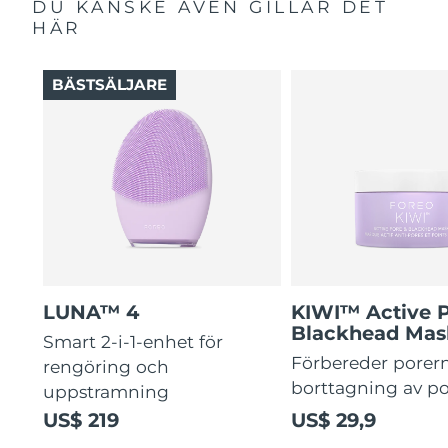
DU KANSKE ÄVEN GILLAR DET
HÄR
BÄSTSÄLJARE
LUNA™ 4
KIWI™ Active 
Blackhead Mas
Smart 2-i-1-enhet för
Förbereder porern
rengöring och
borttagning av p
uppstramning
US$ 219
US$ 29,9