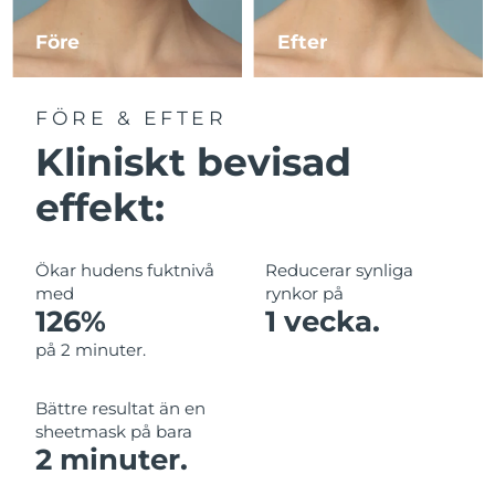
Före
Efter
Macao SAR
Förväntad leverans
8/12/26
Malaysia
Förväntad leverans
8/13/26
FÖRE & EFTER
Kliniskt bevisad
Malta
Förväntad leverans
8/10/26
effekt:
Mexiko
Förväntad leverans
8/14/26
Monaco
Förväntad leverans
8/11/26
Ökar hudens fuktnivå
Reducerar synliga
med
rynkor på
Nederländerna
Förväntad leverans
8/10/26
126%
1 vecka.
på 2 minuter.
Nya Zeeland
Förväntad leverans
8/10/26
Bättre resultat än en
Norge
Förväntad leverans
8/10/26
sheetmask på bara
2 minuter.
Oman
Förväntad leverans
8/13/26