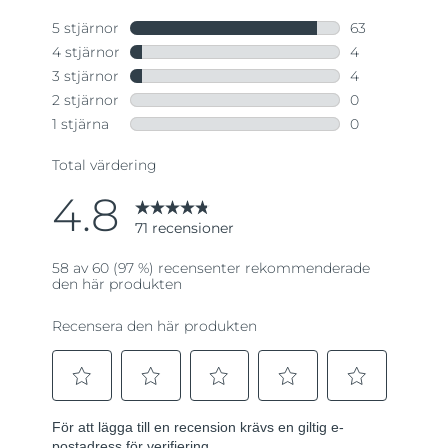
till
samma
sida.