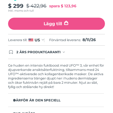
Turkiet
Förväntad leverans
8/11/26
$ 299
$ 422,96
spara
$ 123,96
Inkl. moms och tull
Förenade
Förväntad leverans
8/11/26
Arabemiraten
Lägg till
Storbritannien
Förväntad leverans
8/10/26
8/11/26
US
Leverera till:
Förväntad leverans:
USA
Förväntad leverans
8/11/26
2 ÅRS PRODUKTGARANTI
Uzbekistan
Produkten levereras med FOREOs heltäckande
Förväntad leverans
8/15/26
garanti. Det betyder att vi byter ut produkten
utan extra kostnad om du får problem med den
Ge huden en intensiv fuktboost med UFO™ 3, vår enhet för
Vietnam
Förväntad leverans
8/16/26
inom två år efter inköpsdatum.
djupverkande ansiktsåterfuktning, tillsammans med 24
UFO™-aktiverade och kollagenberikade masker. De aktiva
ingredienserna tränger djupt ner i hudens dermislager
och ökar fuktnivån rejält på bara 2 minuter. Njut av slät,
fyllig och strålande hy direkt!
DÄRFÖR ÄR DEN SPECIELL
Kliniskt bevisad effekt: Ökar hudens fuktnivå med 126%