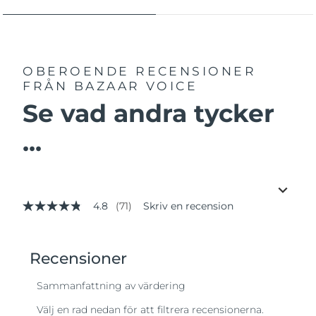
OBEROENDE RECENSIONER
FRÅN BAZAAR VOICE
Se vad andra tycker
...
4.8
(71)
Skriv en recension
4.8
av
5
stjärnor,
genomsnittligt
betyg.
Read
71
Reviews.
Länk