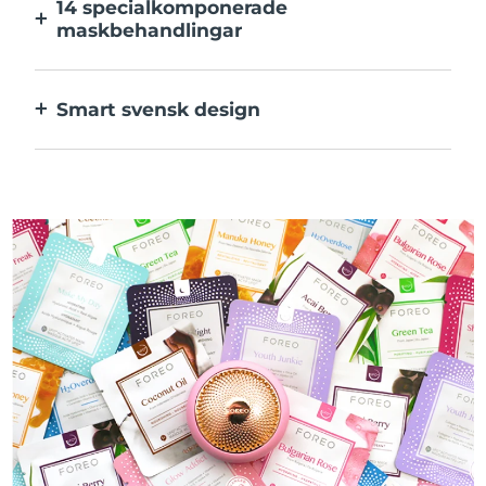
14 specialkomponerade
maskbehandlingar
Den perfekta kombinationen av teknologier
för ingredienserna i din mask.
Smart svensk design
100% vattentät och ultrahygienisk. Upp till
50 minuters användning per USB-
laddning.