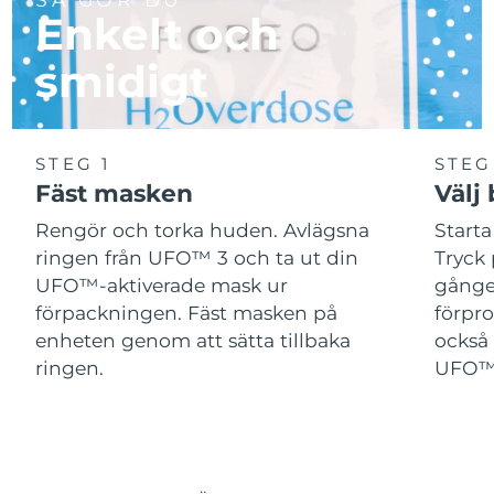
Enkelt och
smidigt
STEG 1
STEG
Fäst masken
Välj
Rengör och torka huden. Avlägsna
Start
ringen från UFO™ 3 och ta ut din
Tryck 
UFO™-aktiverade mask ur
gånger
förpackningen. Fäst masken på
förpr
enheten genom att sätta tillbaka
också 
ringen.
UFO™-