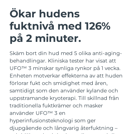
SVENSK SKÖNHETSRUTIN
Österrike
Förväntad leverans
8/10/26
Ökar hudens
fuktnivå med 126%
Bahrain
Förväntad leverans
8/11/26
på 2 minuter.
Ansiktsrengöring
Ansiktslyft
Belgien
Förväntad leverans
8/10/26
LUNA™ 4-paket
BEAR™ 2-paket
Bermuda
Förväntad leverans
8/16/26
Skäm bort din hud med 5 olika anti-aging-
Anti-aging massage
Microcurrent toning
behandlingar. Kliniska tester har visat att
Bosnien och
UFO™ 3 minskar synliga rynkor på 1 vecka.
Förväntad leverans
8/13/26
Återfuktning
Munvård
Hercegovina
Enheten motverkar effekterna av att huden
LUNA™ 4 Plus
BEAR™ 2 go
UFO™ 3-paket
issa™ 4
förlorar fukt och smidighet med åren,
Massage, LED heating
Microcurrent toning on-the-go
Brunei
Förväntad leverans
8/15/26
FAQ™ ANTI-AGING-BEHANDLING
samtidigt som den använder kylande och
Deep facial hydration
Hybrid silicone sonic toothbrush
uppstramande kryoterapi.
Till skillnad från
Bulgarien
Förväntad leverans
8/10/26
NEW
traditionella fuktkrämer och masker
LUNA™ 4 Men
BEAR™ 2 eyes & lips
UFO™ 3 LED
issa™ 4 plus
använder UFO™ 3 en
Kanada
For men, anti-aging massage
Microcurrent line smoothing device
Förväntad leverans
8/14/26
Near-infrared and red light therapy
hyperinfusionsteknologi som ger
Smart hybrid silicone sonic toothbrush
device
Anti-aging
LED-behandlingar
djupgående och långvarig återfuktning –
Chile
Förväntad leverans
8/14/26