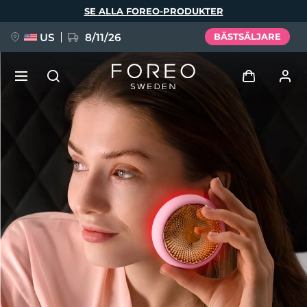
Hoppa
SE ALLA FOREO-PRODUKTER
till
huvudinnehåll
US
8/11/26
BÄSTSÄLJARE
NYHET
Logga in
Språk
BREAKING NEWS
Användarprofil
English
Deutsch
Español
Mina enheter
FAQ™ Pure Beauty-Tech Elixir
Français
Italiano
Português
Mina beställningar
Polski
Svenska
Русский
Türkçe
简体中文
繁體中文
Mina adresser
issa™ Teeth Whitening Set
Mina prenumerationer