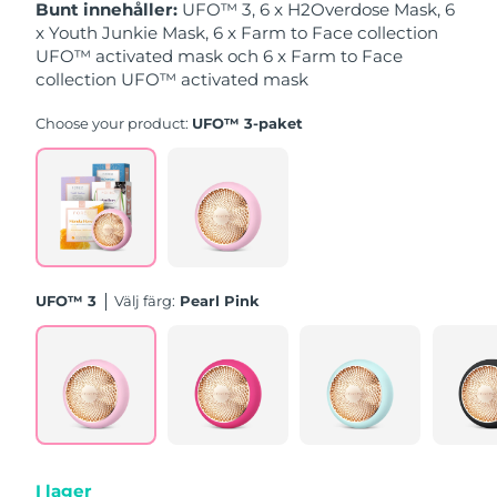
Bunt innehåller:
UFO™ 3, 6 x H2Overdose Mask, 6
x Youth Junkie Mask, 6 x Farm to Face collection
Slovakien
Förväntad leverans
8/10/26
UFO™ activated mask och 6 x Farm to Face
collection UFO™ activated mask
Slovenien
Förväntad leverans
8/10/26
Choose your product:
UFO™ 3-paket
Sydafrika
Förväntad leverans
8/18/26
Sydkorea
Förväntad leverans
8/12/26
Spanien
Förväntad leverans
8/10/26
UFO™ 3
Välj färg:
Pearl Pink
Sverige
Förväntad leverans
8/10/26
Schweiz
Förväntad leverans
8/10/26
Taiwan
Förväntad leverans
8/15/26
Thailand
Förväntad leverans
8/14/26
I lager