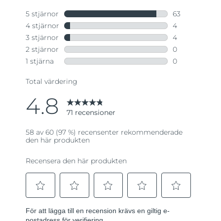
till
samma
sida.