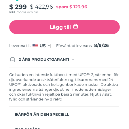
Turkiet
Förväntad leverans
8/9/26
$ 299
$ 422,96
spara
$ 123,96
Inkl. moms och tull
Förenade
Förväntad leverans
8/9/26
Arabemiraten
Lägg till
Storbritannien
Förväntad leverans
8/8/26
8/9/26
US
Leverera till:
Förväntad leverans:
USA
Förväntad leverans
8/9/26
2 ÅRS PRODUKTGARANTI
Uzbekistan
Produkten levereras med FOREOs heltäckande
Förväntad leverans
8/13/26
garanti. Det betyder att vi byter ut produkten
utan extra kostnad om du får problem med den
Ge huden en intensiv fuktboost med UFO™ 3, vår enhet för
Vietnam
Förväntad leverans
8/14/26
inom två år efter inköpsdatum.
djupverkande ansiktsåterfuktning, tillsammans med 24
UFO™-aktiverade och kollagenberikade masker. De aktiva
ingredienserna tränger djupt ner i hudens dermislager
och ökar fuktnivån rejält på bara 2 minuter. Njut av slät,
fyllig och strålande hy direkt!
DÄRFÖR ÄR DEN SPECIELL
Kliniskt bevisad effekt: Ökar hudens fuktnivå med 126%