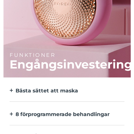
FUNKTIONER
Engångsinvestering
Bästa sättet att maska
Effektivare än en sheetmask. Och 10x
snabbare.
8 förprogrammerade behandlingar
Med ett enkelt knapptryck. Inställningarna
kan justeras i appen.