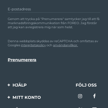
E-postadress
Genom att trycka på "Prenumerera" samtycker jag till att få
marknadsföringskommunikation från FOREO. Jag förstår
att jag kan avregistrera mig när som helst.
Denna webbplats skyddas av reCAPTCHA och omfattas av
Googles
integritetspolicy
och
användarvillkor.
HJÄLP
FÖLJ OSS
Kontakta oss
MITT KONTO
Beställningar & leverans
Produktregistrering