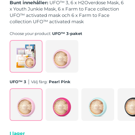
Bunt innehåller:
UFO™ 3, 6 x H2Overdose Mask, 6
x Youth Junkie Mask, 6 x Farm to Face collection
Slovakien
Förväntad leverans
8/8/26
UFO™ activated mask och 6 x Farm to Face
collection UFO™ activated mask
Slovenien
Förväntad leverans
8/8/26
Choose your product:
UFO™ 3-paket
Sydafrika
Förväntad leverans
8/16/26
Sydkorea
Förväntad leverans
8/10/26
Spanien
Förväntad leverans
8/8/26
UFO™ 3
Välj färg:
Pearl Pink
Sverige
Förväntad leverans
8/8/26
Schweiz
Förväntad leverans
8/8/26
Taiwan
Förväntad leverans
8/13/26
Thailand
Förväntad leverans
8/12/26
I lager