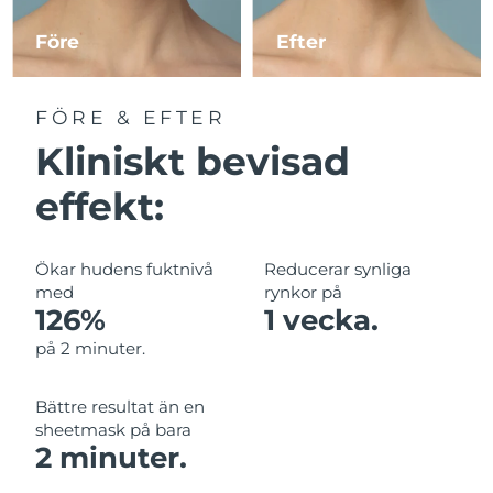
Före
Efter
Macao SAR
Förväntad leverans
8/10/26
Malaysia
Förväntad leverans
8/11/26
FÖRE & EFTER
Kliniskt bevisad
Malta
Förväntad leverans
8/8/26
effekt:
Mexiko
Förväntad leverans
8/12/26
Monaco
Förväntad leverans
8/9/26
Ökar hudens fuktnivå
Reducerar synliga
med
rynkor på
Nederländerna
Förväntad leverans
8/8/26
126%
1 vecka.
på 2 minuter.
Nya Zeeland
Förväntad leverans
8/8/26
Bättre resultat än en
Norge
Förväntad leverans
8/8/26
sheetmask på bara
2 minuter.
Oman
Förväntad leverans
8/11/26