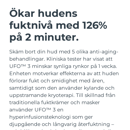
SVENSK SKÖNHETSRUTIN
Österrike
Förväntad leverans
8/8/26
Ökar hudens
fuktnivå med 126%
Bahrain
Förväntad leverans
8/9/26
på 2 minuter.
Ansiktsrengöring
Ansiktslyft
Belgien
Förväntad leverans
8/8/26
LUNA™ 4-paket
BEAR™ 2-paket
Bermuda
Förväntad leverans
8/14/26
Skäm bort din hud med 5 olika anti-aging-
Anti-aging massage
Microcurrent toning
behandlingar. Kliniska tester har visat att
Bosnien och
UFO™ 3 minskar synliga rynkor på 1 vecka.
Förväntad leverans
8/11/26
Återfuktning
Munvård
Hercegovina
Enheten motverkar effekterna av att huden
LUNA™ 4 Plus
BEAR™ 2 go
UFO™ 3-paket
issa™ 4
förlorar fukt och smidighet med åren,
Massage, LED heating
Microcurrent toning on-the-go
Brunei
Förväntad leverans
8/13/26
FAQ™ ANTI-AGING-BEHANDLING
samtidigt som den använder kylande och
Deep facial hydration
Hybrid silicone sonic toothbrush
uppstramande kryoterapi.
Till skillnad från
Bulgarien
Förväntad leverans
8/8/26
NEW
traditionella fuktkrämer och masker
LUNA™ 4 Men
BEAR™ 2 eyes & lips
UFO™ 3 LED
issa™ 4 plus
använder UFO™ 3 en
Kanada
For men, anti-aging massage
Microcurrent line smoothing device
Förväntad leverans
8/12/26
Near-infrared and red light therapy
hyperinfusionsteknologi som ger
Smart hybrid silicone sonic toothbrush
device
Anti-aging
LED-behandlingar
djupgående och långvarig återfuktning –
Chile
Förväntad leverans
8/12/26