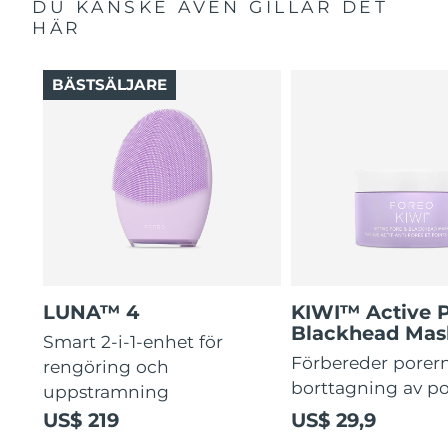
DU KANSKE ÄVEN GILLAR DET
HÄR
BÄSTSÄLJARE
LUNA™ 4
KIWI™ Active 
Blackhead Mas
Smart 2-i-1-enhet för
Förbereder porern
rengöring och
borttagning av p
uppstramning
US$ 219
US$ 29,9