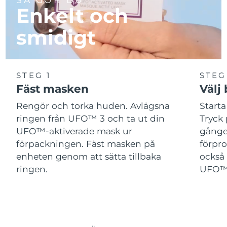
Enkelt och
smidigt
STEG 1
STEG
Fäst masken
Välj
Rengör och torka huden. Avlägsna
Start
ringen från UFO™ 3 och ta ut din
Tryck 
UFO™-aktiverade mask ur
gånger
förpackningen. Fäst masken på
förpr
enheten genom att sätta tillbaka
också 
ringen.
UFO™-