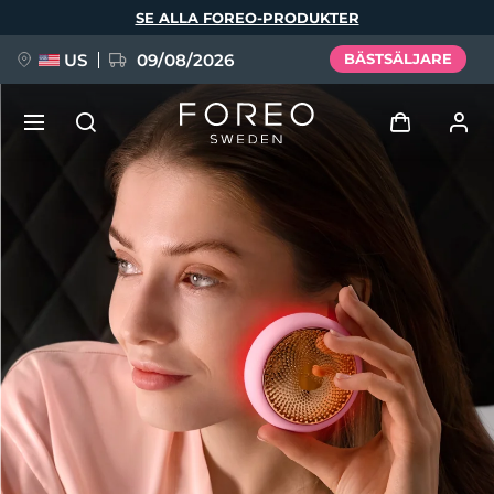
Hoppa
SE ALLA FOREO-PRODUKTER
till
huvudinnehåll
US
09/08/2026
BÄSTSÄLJARE
NYHET
Logga in
Språk
BREAKING NEWS
Användarprofil
English
Deutsch
Español
Mina enheter
FAQ™ Pure Beauty-Tech Elixir
Français
Italiano
Português
Mina beställningar
Polski
Svenska
Русский
Türkçe
简体中文
繁體中文
Mina adresser
issa™ Teeth Whitening Set
Mina prenumerationer