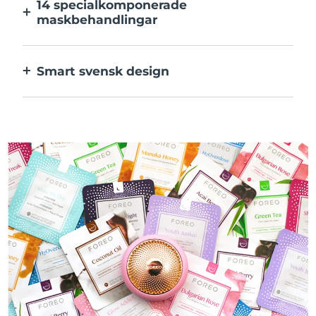
14 specialkomponerade
maskbehandlingar
Den perfekta kombinationen av teknologier
för ingredienserna i din mask.
Smart svensk design
100% vattentät och ultrahygienisk. Upp till
50 minuters användning per USB-
laddning.