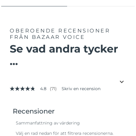
OBEROENDE RECENSIONER
FRÅN BAZAAR VOICE
Se vad andra tycker
...
4.8
(71)
Skriv en recension
4.8
av
5
stjärnor,
genomsnittligt
betyg.
Read
71
Reviews.
Länk