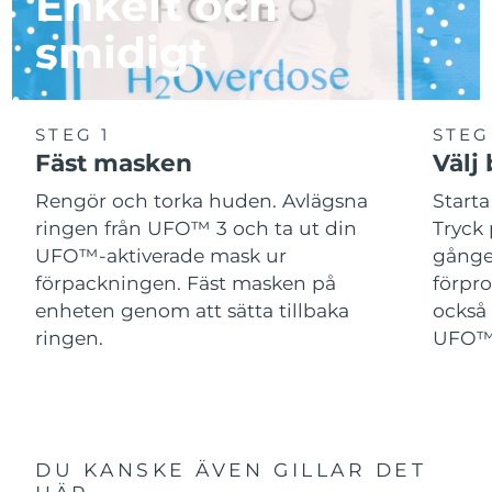
Enkelt och
smidigt
STEG 1
STEG
Fäst masken
Välj
Rengör och torka huden. Avlägsna
Start
ringen från UFO™ 3 och ta ut din
Tryck 
UFO™-aktiverade mask ur
gånger
förpackningen. Fäst masken på
förpr
enheten genom att sätta tillbaka
också 
ringen.
UFO™-
DU KANSKE ÄVEN GILLAR DET