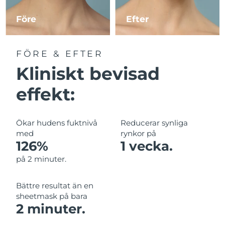
Före
Efter
Macao SAR
Förväntad leverans
8/14/26
Malaysia
Förväntad leverans
8/15/26
FÖRE & EFTER
Kliniskt bevisad
Malta
Förväntad leverans
8/12/26
effekt:
Mexiko
Förväntad leverans
8/16/26
Monaco
Förväntad leverans
8/13/26
Ökar hudens fuktnivå
Reducerar synliga
med
rynkor på
Nederländerna
Förväntad leverans
8/12/26
126%
1 vecka.
på 2 minuter.
Nya Zeeland
Förväntad leverans
8/12/26
Bättre resultat än en
Norge
Förväntad leverans
8/12/26
sheetmask på bara
2 minuter.
Oman
Förväntad leverans
8/15/26