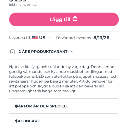
Turkiet
Förväntad leverans
8/13/26
Inkl. moms och tull
Förenade
Lägg till
Förväntad leverans
8/13/26
Arabemiraten
Storbritannien
8/13/26
US
Leverera till:
Förväntad leverans
8/12/26
Förväntad leverans:
USA
Förväntad leverans
8/13/26
2 ÅRS PRODUKTGARANTI
Produkten levereras med FOREOs heltäckande
garanti. Det betyder att vi byter ut produkten
Uzbekistan
Förväntad leverans
8/17/26
utan extra kostnad om du får problem med den
Njut av slät, fyllig och strålande hy varje dag. Denna enhet
inom två år efter inköpsdatum.
ger dig värmande och kylande maskbehandlingar med
fullspektrums-LED som återfuktar på djupet, masserar och
Vietnam
Förväntad leverans
8/18/26
revitaliserar huden på bara 2 minuter. Allt du behöver för
att preppa och skydda huden så att den bevarar sin
ungdomlighet så länge som möjligt.
DÄRFÖR ÄR DEN SPECIELL
5 kliniskt testade teknologier och behandlingar med
anti-aging-resultat.
VAD INGÅR?
Erbjuder både föryngrande maskbehandling, värme,