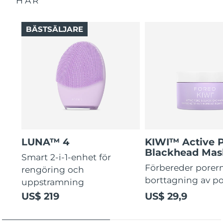
HÄR
BÄSTSÄLJARE
LUNA™ 4
KIWI™ Active 
Blackhead Mas
Smart 2-i-1-enhet för
Förbereder porern
rengöring och
borttagning av p
uppstramning
US$ 219
US$ 29,9