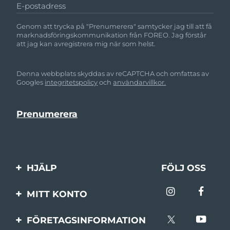
E-postadress
Genom att trycka på "Prenumerera" samtycker jag till att få
marknadsföringskommunikation från FOREO. Jag förstår
att jag kan avregistrera mig när som helst.
Denna webbplats skyddas av reCAPTCHA och omfattas av
Googles
integritetspolicy
och
användarvillkor.
HJÄLP
FÖLJ OSS
Kontakta oss
MITT KONTO
Beställningar & leverans
Produktregistrering
FÖRETAGSINFORMATION
Garantier & returer