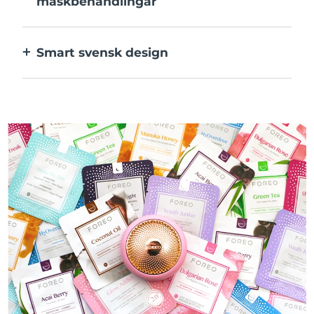
maskbehandlingar
Den perfekta kombinationen av teknologier
för ingredienserna i din mask.
Smart svensk design
100% vattentät och ultrahygienisk. Upp till
50 minuters användning per USB-
laddning.