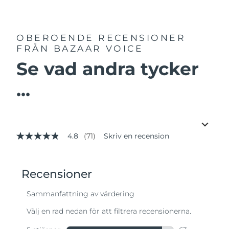
OBEROENDE RECENSIONER
FRÅN BAZAAR VOICE
Se vad andra tycker
...
4.8
(71)
Skriv en recension
4.8
av
5
stjärnor,
genomsnittligt
betyg.
Read
71
Reviews.
Länk
till