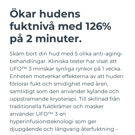
SVENSK SKÖNHETSRUTIN
Österrike
Förväntad leverans
8/12/26
Ökar hudens
fuktnivå med 126%
Bahrain
Förväntad leverans
8/13/26
på 2 minuter.
Ansiktsrengöring
Ansiktslyft
Belgien
Förväntad leverans
8/12/26
LUNA™ 4-paket
BEAR™ 2-paket
Bermuda
Förväntad leverans
8/18/26
Skäm bort din hud med 5 olika anti-aging-
Anti-aging massage
Microcurrent toning
behandlingar. Kliniska tester har visat att
Bosnien och
UFO™ 3 minskar synliga rynkor på 1 vecka.
Förväntad leverans
8/15/26
Återfuktning
Munvård
Hercegovina
Enheten motverkar effekterna av att huden
LUNA™ 4 Plus
BEAR™ 2 go
UFO™ 3-paket
issa™ 4
förlorar fukt och smidighet med åren,
Massage, LED heating
Microcurrent toning on-the-go
Brunei
Förväntad leverans
8/17/26
FAQ™ ANTI-AGING-BEHANDLING
samtidigt som den använder kylande och
Deep facial hydration
Hybrid silicone sonic toothbrush
uppstramande kryoterapi.
Till skillnad från
Bulgarien
Förväntad leverans
8/12/26
NEW
traditionella fuktkrämer och masker
LUNA™ 4 Men
BEAR™ 2 eyes & lips
UFO™ 3 LED
issa™ 4 plus
använder UFO™ 3 en
Kanada
For men, anti-aging massage
Microcurrent line smoothing device
Förväntad leverans
8/16/26
Near-infrared and red light therapy
hyperinfusionsteknologi som ger
Smart hybrid silicone sonic toothbrush
device
Anti-aging
LED-behandlingar
djupgående och långvarig återfuktning –
Chile
Förväntad leverans
8/16/26