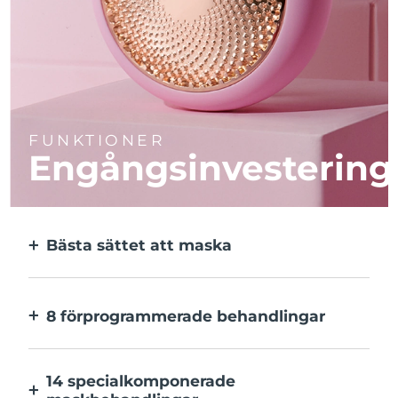
FUNKTIONER
Engångsinvestering
Bästa sättet att maska
Effektivare än en sheetmask. Och 10x
snabbare.
8 förprogrammerade behandlingar
Med ett enkelt knapptryck. Inställningarna
kan justeras i appen.
14 specialkomponerade