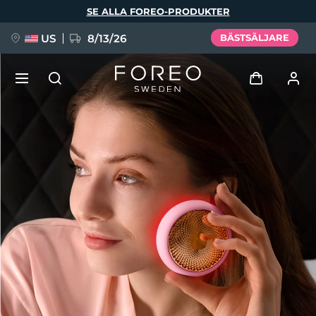
Hoppa
SE ALLA FOREO-PRODUKTER
till
huvudinnehåll
US
8/13/26
BÄSTSÄLJARE
NYHET
Logga in
Språk
BREAKING NEWS
Användarprofil
English
Deutsch
Español
Mina enheter
FAQ™ Pure Beauty-Tech Elixir
Français
Italiano
Português
Mina beställningar
Polski
Svenska
Русский
Türkçe
简体中文
繁體中文
Mina adresser
issa™ Teeth Whitening Set
Mina prenumerationer