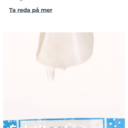
Ta reda på mer
SÅ GÖR DU