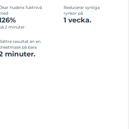
Ökar hudens fuktnivå
Reducerar synliga
med
rynkor på
126%
1 vecka.
på 2 minuter.
Bättre resultat än en
sheetmask på bara
2 minuter.