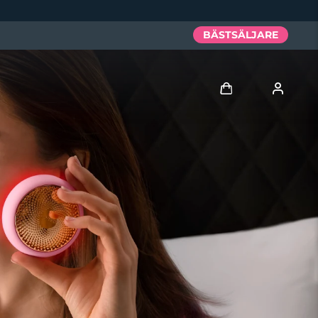
BÄSTSÄLJARE
Logga in
Användarprofil
Mina enheter
Mina beställningar
Mina adresser
Mina prenumerationer