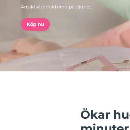
Ansiktsåterfuktning på djupet
issa™ Teeth Whitening Set
Köp nu
FAQ™ Dual LED Panel
POPULÄR
Specialerbjudanden
Bästsäljare
Ökar hu
minuter