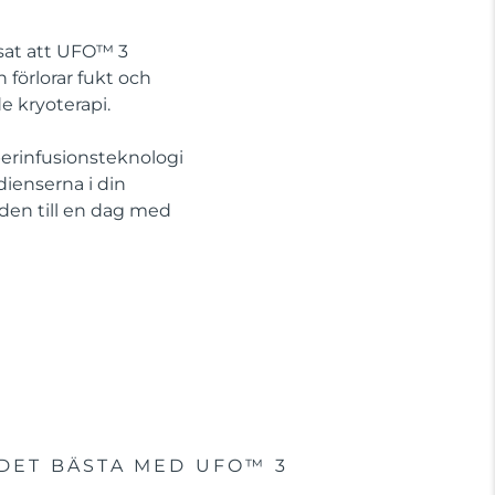
isat att UFO™ 3
 förlorar fukt och
 kryoterapi.
perinfusionsteknologi
ienserna i din
nden till en dag med
DET BÄSTA MED UFO™ 3