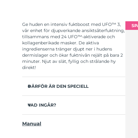
Ge huden en intensiv fuktboost med UFO™ 3,
SP
vår enhet för djupverkande ansiktsåterfuktning,
tillsammans med 24 UFO™-aktiverade och
kollagenberikade masker. De aktiva
ingredienserna tränger djupt ner i hudens
dermislager och ökar fuktnivån rejält på bara 2
minuter. Njut av slät, fyllig och strålande hy
direkt!
DÄRFÖR ÄR DEN SPECIELL
Kliniskt bevisad effekt: Ökar hudens fuktnivå
med 126% på bara 2 minuter och är mer
VAD INGÅR?
effektiv än en sheetmask.
UFO™ 3
Kliniska tester visar att synliga rynkor
Manual
minskar på bara 1 vecka.
6 x UFO™ Youth Junkie 2.0 Masks, 6 x UFO™
H2Overdose 2.0 Masks, 6 x UFO™ Acai Berry
Innehåller funktioner för föryngrande