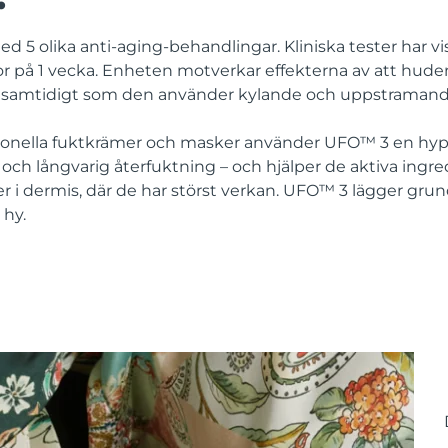
 5 olika anti-aging-behandlingar. Kliniska tester har v
r på 1 vecka. Enheten motverkar effekterna av att huden
 samtidigt som den använder kylande och uppstramande
aditionella fuktkrämer och masker använder UFO™ 3 en hy
ch långvarig återfuktning – och hjälper de aktiva ingred
r i dermis, där de har störst verkan. UFO™ 3 lägger gru
 hy.