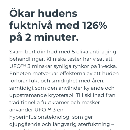
SVENSK SKÖNHETSRUTIN
Österrike
Förväntad leverans
8/11/26
Ökar hudens
fuktnivå med 126%
Bahrain
Förväntad leverans
8/12/26
på 2 minuter.
Ansiktsrengöring
Ansiktslyft
Belgien
Förväntad leverans
8/11/26
LUNA™ 4-paket
BEAR™ 2-paket
Bermuda
Förväntad leverans
8/17/26
Skäm bort din hud med 5 olika anti-aging-
Anti-aging massage
Microcurrent toning
behandlingar. Kliniska tester har visat att
Bosnien och
UFO™ 3 minskar synliga rynkor på 1 vecka.
Förväntad leverans
8/14/26
Återfuktning
Munvård
Hercegovina
Enheten motverkar effekterna av att huden
LUNA™ 4 Plus
BEAR™ 2 go
UFO™ 3-paket
issa™ 4
förlorar fukt och smidighet med åren,
Massage, LED heating
Microcurrent toning on-the-go
Brunei
Förväntad leverans
8/16/26
FAQ™ ANTI-AGING-BEHANDLING
samtidigt som den använder kylande och
Deep facial hydration
Hybrid silicone sonic toothbrush
uppstramande kryoterapi.
Till skillnad från
Bulgarien
Förväntad leverans
8/11/26
NEW
traditionella fuktkrämer och masker
LUNA™ 4 Men
BEAR™ 2 eyes & lips
UFO™ 3 LED
issa™ 4 plus
använder UFO™ 3 en
Kanada
For men, anti-aging massage
Microcurrent line smoothing device
Förväntad leverans
8/15/26
Near-infrared and red light therapy
hyperinfusionsteknologi som ger
Smart hybrid silicone sonic toothbrush
device
Anti-aging
LED-behandlingar
djupgående och långvarig återfuktning –
Chile
Förväntad leverans
8/15/26