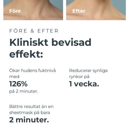
Före
Efter
Macao SAR
Förväntad leverans
8/13/26
Malaysia
Förväntad leverans
8/14/26
FÖRE & EFTER
Kliniskt bevisad
Malta
Förväntad leverans
8/11/26
effekt:
Mexiko
Förväntad leverans
8/15/26
Monaco
Förväntad leverans
8/12/26
Ökar hudens fuktnivå
Reducerar synliga
med
rynkor på
Nederländerna
Förväntad leverans
8/11/26
126%
1 vecka.
på 2 minuter.
Nya Zeeland
Förväntad leverans
8/11/26
Bättre resultat än en
Norge
Förväntad leverans
8/11/26
sheetmask på bara
2 minuter.
Oman
Förväntad leverans
8/14/26