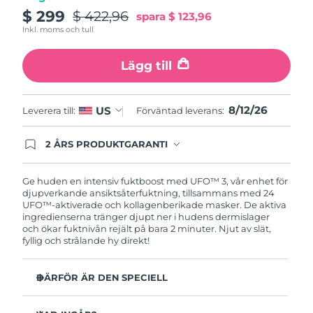
Turkiet
Förväntad leverans
8/12/26
$ 299
$ 422,96
spara
$ 123,96
Inkl. moms och tull
Förenade
Förväntad leverans
8/12/26
Arabemiraten
Lägg till
Storbritannien
Förväntad leverans
8/11/26
8/12/26
US
Leverera till:
Förväntad leverans:
USA
Förväntad leverans
8/12/26
2 ÅRS PRODUKTGARANTI
Uzbekistan
Produkten levereras med FOREOs heltäckande
Förväntad leverans
8/16/26
garanti. Det betyder att vi byter ut produkten
utan extra kostnad om du får problem med den
Ge huden en intensiv fuktboost med UFO™ 3, vår enhet för
Vietnam
Förväntad leverans
8/17/26
inom två år efter inköpsdatum.
djupverkande ansiktsåterfuktning, tillsammans med 24
UFO™-aktiverade och kollagenberikade masker. De aktiva
ingredienserna tränger djupt ner i hudens dermislager
och ökar fuktnivån rejält på bara 2 minuter. Njut av slät,
fyllig och strålande hy direkt!
DÄRFÖR ÄR DEN SPECIELL
Kliniskt bevisad effekt: Ökar hudens fuktnivå med 126%