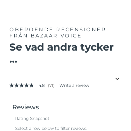
OBEROENDE RECENSIONER
FRÅN BAZAAR VOICE
Se vad andra tycker
...
4.8
(71)
Write a review
4.8
out
of
5
stars,
average
rating
value.
Read
71