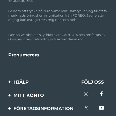
E-postadress
Genom att trycka på "Prenumerera" samtycker jag till att få
marknadsföringskommunikation från FOREO. Jag förstår
att jag kan avregistrera mig när som helst.
Denna webbplats skyddas av reCAPTCHA och omfattas av
Googles
integritetspolicy
och
användarvillkor.
HJÄLP
FÖLJ OSS
Kontakta oss
MITT KONTO
Beställningar & leverans
Produktregistrering
FÖRETAGSINFORMATION
Garantier & returer
Support