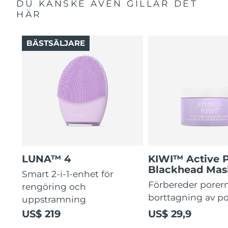
DU KANSKE ÄVEN GILLAR DET
HÄR
BÄSTSÄLJARE
LUNA™ 4
KIWI™ Active 
Blackhead Mas
Smart 2-i-1-enhet för
Förbereder porern
rengöring och
borttagning av p
uppstramning
US$ 219
US$ 29,9