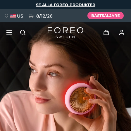
Hoppa
SE ALLA FOREO-PRODUKTER
till
huvudinnehåll
US
8/12/26
BÄSTSÄLJARE
NYHET
Logga in
Språk
BREAKING NEWS
Användarprofil
English
Deutsch
Español
Mina enheter
FAQ™ Pure Beauty-Tech Elixir
Français
Italiano
Português
Mina beställningar
Polski
Svenska
Русский
Türkçe
简体中文
繁體中文
Mina adresser
issa™ Teeth Whitening Set
Mina prenumerationer