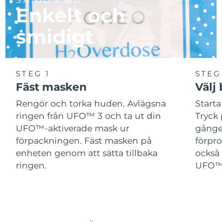
Enkelt och
smidigt
STEG 1
STEG
Fäst masken
Välj
Rengör och torka huden. Avlägsna
Start
ringen från UFO™ 3 och ta ut din
Tryck 
UFO™-aktiverade mask ur
gånger
förpackningen. Fäst masken på
förpr
enheten genom att sätta tillbaka
också 
ringen.
UFO™-