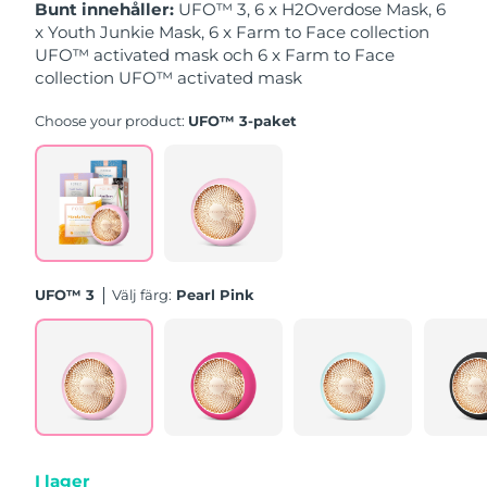
Bunt innehåller:
UFO™ 3, 6 x H2Overdose Mask, 6
x Youth Junkie Mask, 6 x Farm to Face collection
Slovakien
Förväntad leverans
8/11/26
UFO™ activated mask och 6 x Farm to Face
collection UFO™ activated mask
Slovenien
Förväntad leverans
8/11/26
Choose your product:
UFO™ 3-paket
Sydafrika
Förväntad leverans
8/19/26
Sydkorea
Förväntad leverans
8/13/26
Spanien
Förväntad leverans
8/11/26
UFO™ 3
Välj färg:
Pearl Pink
Sverige
Förväntad leverans
8/11/26
Schweiz
Förväntad leverans
8/11/26
Taiwan
Förväntad leverans
8/16/26
Thailand
Förväntad leverans
8/15/26
I lager