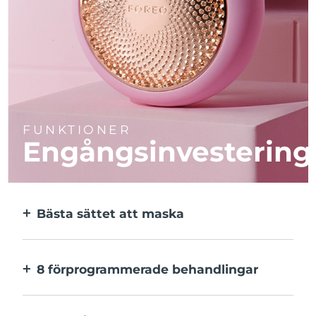
FUNKTIONER
Engångsinvestering
Bästa sättet att maska
Effektivare än en sheetmask. Och 10x
snabbare.
8 förprogrammerade behandlingar
Med ett enkelt knapptryck. Inställningarna
kan justeras i appen.