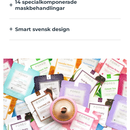
14 specialkomponerade
maskbehandlingar
Den perfekta kombinationen av teknologier
för ingredienserna i din mask.
Smart svensk design
100% vattentät och ultrahygienisk. Upp till
50 minuters användning per USB-
laddning.