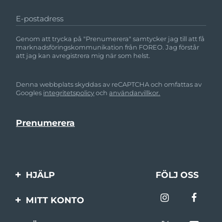
E-postadress
Genom att trycka på "Prenumerera" samtycker jag till att få
marknadsföringskommunikation från FOREO. Jag förstår
att jag kan avregistrera mig när som helst.
Denna webbplats skyddas av reCAPTCHA och omfattas av
Googles
integritetspolicy
och
användarvillkor.
HJÄLP
FÖLJ OSS
Kontakta oss
MITT KONTO
Beställningar & leverans
Produktregistrering