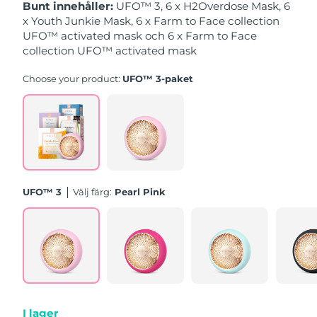
Singapore
Bunt innehåller:
UFO™ 3, 6 x H2Overdose Mask, 6
Förväntad leverans
13/08/2026
x Youth Junkie Mask, 6 x Farm to Face collection
UFO™ activated mask och 6 x Farm to Face
Slovakien
Förväntad leverans
11/08/2026
collection UFO™ activated mask
Slovenien
Förväntad leverans
11/08/2026
Choose your product:
UFO™ 3-paket
Sydafrika
Förväntad leverans
19/08/2026
Sydkorea
Förväntad leverans
13/08/2026
Spanien
Förväntad leverans
11/08/2026
UFO™ 3
Välj färg:
Pearl Pink
Sverige
Förväntad leverans
11/08/2026
Schweiz
Förväntad leverans
11/08/2026
Taiwan
Förväntad leverans
16/08/2026
Thailand
Förväntad leverans
15/08/2026
I lager