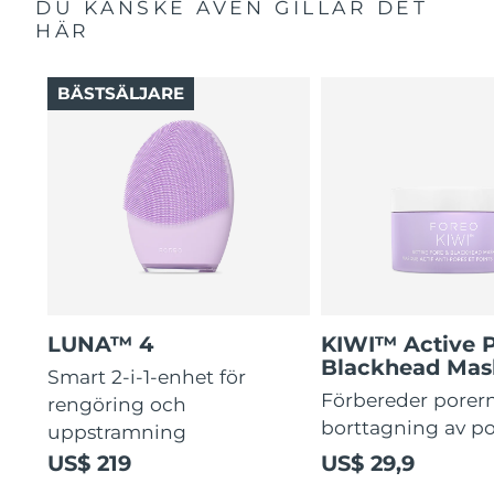
DU KANSKE ÄVEN GILLAR DET
HÄR
BÄSTSÄLJARE
LUNA™ 4
KIWI™ Active 
Blackhead Mas
Smart 2-i-1-enhet för
Förbereder porern
rengöring och
borttagning av p
uppstramning
US$ 219
US$ 29,9