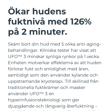
SVENSK SKÖNHETSRUTIN
Österrike
Förväntad leverans
11/08/2026
Ökar hudens
fuktnivå med 126%
Bahrain
Förväntad leverans
12/08/2026
på 2 minuter.
Ansiktsrengöring
Ansiktslyft
Belgien
Förväntad leverans
11/08/2026
LUNA™ 4-paket
BEAR™ 2-paket
Bermuda
Förväntad leverans
17/08/2026
Skäm bort din hud med 5 olika anti-aging-
Anti-aging massage
Microcurrent toning
behandlingar. Kliniska tester har visat att
Bosnien och
UFO™ 3 minskar synliga rynkor på 1 vecka.
Förväntad leverans
14/08/2026
Återfuktning
Munvård
Hercegovina
Enheten motverkar effekterna av att huden
LUNA™ 4 Plus
BEAR™ 2 go
UFO™ 3-paket
issa™ 4
förlorar fukt och smidighet med åren,
Massage, LED heating
Microcurrent toning on-the-go
Brunei
Förväntad leverans
16/08/2026
FAQ™ ANTI-AGING-BEHANDLING
samtidigt som den använder kylande och
Deep facial hydration
Hybrid silicone sonic toothbrush
uppstramande kryoterapi.
Till skillnad från
Bulgarien
Förväntad leverans
11/08/2026
NEW
traditionella fuktkrämer och masker
LUNA™ 4 Men
BEAR™ 2 eyes & lips
UFO™ 3 LED
issa™ 4 plus
använder UFO™ 3 en
Kanada
For men, anti-aging massage
Microcurrent line smoothing device
Förväntad leverans
15/08/2026
Near-infrared and red light therapy
hyperinfusionsteknologi som ger
Smart hybrid silicone sonic toothbrush
device
Anti-aging
LED-behandlingar
djupgående och långvarig återfuktning –
Chile
Förväntad leverans
15/08/2026