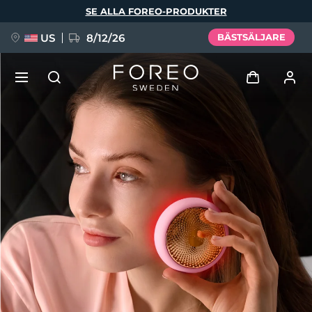
Hoppa
SE ALLA FOREO-PRODUKTER
till
huvudinnehåll
US
8/12/26
BÄSTSÄLJARE
NYHET
Logga in
Språk
BREAKING NEWS
Användarprofil
English
Deutsch
Español
Mina enheter
FAQ™ Pure Beauty-Tech Elixir
Français
Italiano
Português
Mina beställningar
Polski
Svenska
Русский
Türkçe
简体中文
繁體中文
Mina adresser
issa™ Teeth Whitening Set
Mina prenumerationer