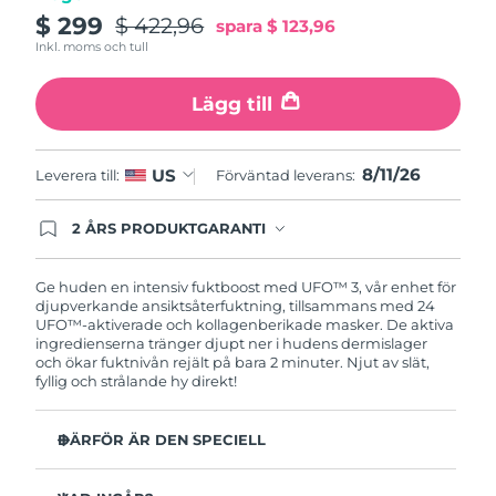
$ 299
$ 422,96
spara
$ 123,96
Turkiet
Förväntad leverans
12/08/2026
Inkl. moms och tull
Förenade
Förväntad leverans
12/08/2026
Lägg till
Arabemiraten
Storbritannien
Förväntad leverans
11/08/2026
8/11/26
US
Leverera till:
Förväntad leverans:
USA
Förväntad leverans
12/08/2026
2 ÅRS PRODUKTGARANTI
Produkten levereras med FOREOs heltäckande
Uzbekistan
Förväntad leverans
16/08/2026
garanti. Det betyder att vi byter ut produkten
utan extra kostnad om du får problem med den
Ge huden en intensiv fuktboost med UFO™ 3, vår enhet för
inom två år efter inköpsdatum.
djupverkande ansiktsåterfuktning, tillsammans med 24
Vietnam
Förväntad leverans
17/08/2026
UFO™-aktiverade och kollagenberikade masker. De aktiva
ingredienserna tränger djupt ner i hudens dermislager
och ökar fuktnivån rejält på bara 2 minuter. Njut av slät,
fyllig och strålande hy direkt!
DÄRFÖR ÄR DEN SPECIELL
Kliniskt bevisad effekt: Ökar hudens fuktnivå med 126%