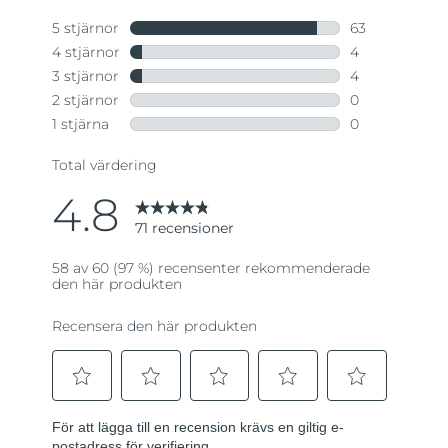
till
samma
sida.