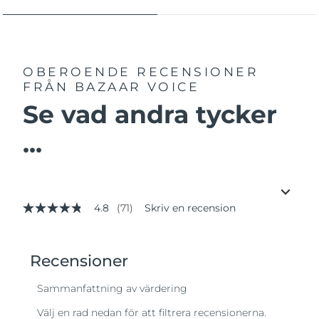
OBEROENDE RECENSIONER
FRÅN BAZAAR VOICE
Se vad andra tycker
...
4.8
(71)
Skriv en recension
4.8
av
5
stjärnor,
genomsnittligt
betyg.
Read
71
Reviews.
Länk