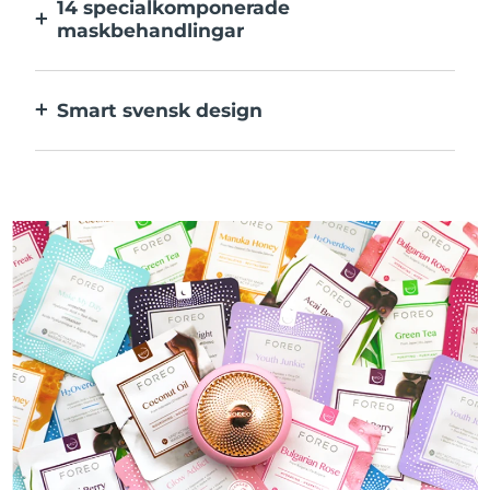
14 specialkomponerade
maskbehandlingar
Den perfekta kombinationen av teknologier
för ingredienserna i din mask.
Smart svensk design
100% vattentät och ultrahygienisk. Upp till
50 minuters användning per USB-
laddning.