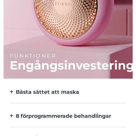
FUNKTIONER
Engångsinvestering
Bästa sättet att maska
Effektivare än en sheetmask. Och 10x
snabbare.
8 förprogrammerade behandlingar
Med ett enkelt knapptryck. Inställningarna
kan justeras i appen.