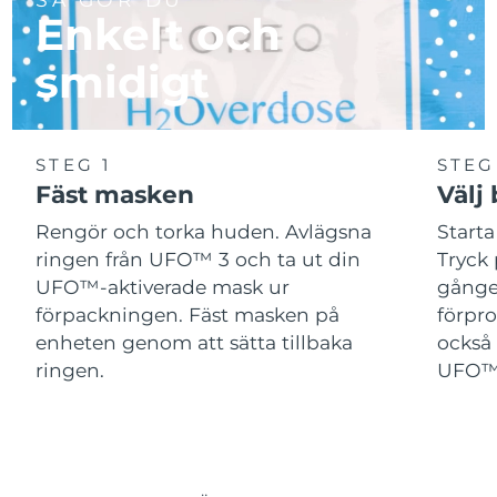
Enkelt och
smidigt
STEG 1
STEG
Fäst masken
Välj
Rengör och torka huden. Avlägsna
Start
ringen från UFO™ 3 och ta ut din
Tryck 
UFO™-aktiverade mask ur
gånger
förpackningen. Fäst masken på
förpr
enheten genom att sätta tillbaka
också 
ringen.
UFO™-