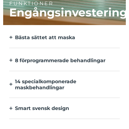
FUNKTIONER
Engångsinvestering
Bästa sättet att maska
Effektivare än en sheetmask. Och 10x
snabbare.
8 förprogrammerade behandlingar
Med ett enkelt knapptryck. Inställningarna
kan justeras i appen.
14 specialkomponerade
maskbehandlingar
Den perfekta kombination av teknologier
för ingredienserna i din mask.
Smart svensk design
100% vattentät och ultrahygienisk. Upp till
40 minuters användning per USB-