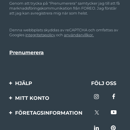
Genom att trycka på "Prenumerera" samtycker jag till att få
marknadsföringskommunikation från FOREO. Jag förstår
att jag kan avregistrera mig när som helst.
Denna webbplats skyddas av reCAPTCHA och omfattas av
Googles
integritetspolicy
och
användarvillkor.
HJÄLP
FÖLJ OSS
Kontakta oss
MITT KONTO
Beställningar & leverans
Produktregistrering
FÖRETAGSINFORMATION
Garantier & returer
Support
Om FOREO
Vanliga frågor