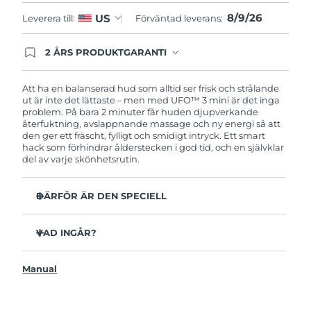
8/9/26
US
Leverera till:
Förväntad leverans:
Slovakien
Förväntad leverans
8/8/26
2 ÅRS PRODUKTGARANTI
Slovenien
Förväntad leverans
8/8/26
Produkten levereras med FOREOs heltäckande
garanti. Det betyder att vi byter ut produkten
utan extra kostnad om du får problem med den
Att ha en balanserad hud som alltid ser frisk och strålande
Sydafrika
Förväntad leverans
8/16/26
inom två år efter inköpsdatum.
ut är inte det lättaste – men med UFO™ 3 mini är det inga
problem. På bara 2 minuter får huden djupverkande
återfuktning, avslappnande massage och ny energi så att
Sydkorea
Förväntad leverans
8/10/26
den ger ett fräscht, fylligt och smidigt intryck. Ett smart
hack som förhindrar ålderstecken i god tid, och en självklar
Spanien
del av varje skönhetsrutin.
Förväntad leverans
8/8/26
Sverige
Förväntad leverans
8/8/26
DÄRFÖR ÄR DEN SPECIELL
Mer effektiv och 10x snabbare än vanliga sheetmasker.
Schweiz
Förväntad leverans
8/8/26
VAD INGÅR?
Ger omedelbar och långvarig återfuktning.
Erbjuder både föryngrande maskbehandling, värme,
Taiwan
UFO™ 3 mini
Förväntad leverans
8/13/26
LED-terapi och massage.
Manual
USB-laddkabel
Hjälper de aktiva ingredienserna att tränga djupare ner
Thailand
Förväntad leverans
8/12/26
Snabbstartsguide
i huden där de har störst verkan.
Bruksanvisning