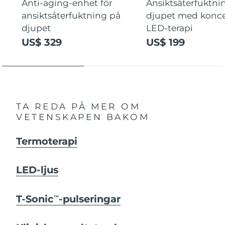
Anti-aging-enhet för
Ansiktsåterfuktni
ansiktsåterfuktning på
djupet med konce
djupet
LED-terapi
US$ 329
US$ 199
TA REDA PÅ MER OM
VETENSKAPEN BAKOM
Termoterapi
LED-ljus
T-Sonic
-pulseringar
TM