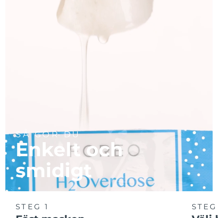
SÅ GÖR DU
Enkelt och
smidigt
STEG 1
STEG