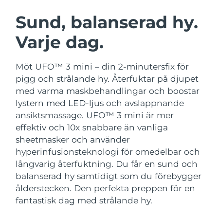
SVENSK SKÖNHETSRUTIN
Österrike
Förväntad leverans
8/8/26
Sund, balanserad hy.
Varje dag.
Bahrain
Förväntad leverans
8/9/26
Ansiktsrengöring
Ansiktslyft
Belgien
Förväntad leverans
8/8/26
Möt UFO™ 3 mini – din 2-minutersfix för
LUNA™ 4-paket
BEAR™ 2-paket
pigg och strålande hy. Återfuktar på djupet
Bermuda
Förväntad leverans
8/14/26
Anti-aging massage
Microcurrent toning
med varma maskbehandlingar och boostar
lystern med LED-ljus och avslappnande
Bosnien och
Förväntad leverans
8/11/26
ansiktsmassage.
UFO™ 3 mini är mer
Återfuktning
Munvård
Hercegovina
LUNA™ 4 Plus
BEAR™ 2 go
effektiv och 10x snabbare än vanliga
UFO™ 3-paket
issa™ 4
Massage, LED heating
Microcurrent toning on-the-go
sheetmasker och använder
Brunei
Förväntad leverans
8/13/26
FAQ™ ANTI-AGING-BEHANDLING
Deep facial hydration
Hybrid silicone sonic toothbrush
hyperinfusionsteknologi för omedelbar och
Bulgarien
långvarig återfuktning. Du får en sund och
Förväntad leverans
8/8/26
NEW
LUNA™ 4 Men
BEAR™ 2 eyes & lips
balanserad hy samtidigt som du förebygger
UFO™ 3 LED
issa™ 4 plus
Kanada
For men, anti-aging massage
Microcurrent line smoothing device
Förväntad leverans
8/12/26
ålderstecken. Den perfekta preppen för en
Near-infrared and red light therapy
Smart hybrid silicone sonic toothbrush
fantastisk dag med strålande hy.
device
Anti-aging
LED-behandlingar
Chile
Förväntad leverans
8/12/26