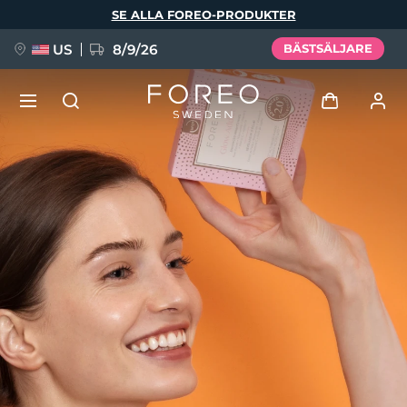
Hoppa
SE ALLA FOREO-PRODUKTER
till
huvudinnehåll
US
8/9/26
BÄSTSÄLJARE
NYHET
Logga in
Språk
BREAKING NEWS
Användarprofil
English
Deutsch
Español
Mina enheter
FAQ™ Pure Beauty-Tech Elixir
Français
Italiano
Português
Mina beställningar
Polski
Svenska
Русский
Türkçe
简体中文
繁體中文
Mina adresser
issa™ Teeth Whitening Set
Mina prenumerationer