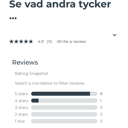
Se vad andra tycker
...
4.9
(9)
Write a review
4.9
out
of
5
stars,
average
rating
value.
Read
9
Reviews.
Same
page
link.