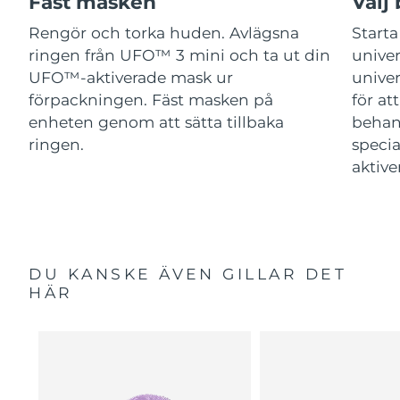
Fäst masken
Välj
Rengör och torka huden. Avlägsna
Start
ringen från UFO™ 3 mini och ta ut din
unive
UFO™-aktiverade mask ur
univer
förpackningen. Fäst masken på
för at
enheten genom att sätta tillbaka
behan
ringen.
speci
aktive
DU KANSKE ÄVEN GILLAR DET
HÄR