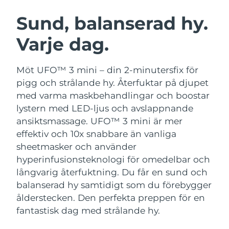
SVENSK SKÖNHETSRUTIN
Österrike
Förväntad leverans
8/10/26
Sund, balanserad hy.
Varje dag.
Bahrain
Förväntad leverans
8/11/26
Ansiktsrengöring
Ansiktslyft
Belgien
Förväntad leverans
8/10/26
Möt UFO™ 3 mini – din 2-minutersfix för
LUNA™ 4-paket
BEAR™ 2-paket
pigg och strålande hy. Återfuktar på djupet
Bermuda
Förväntad leverans
8/16/26
Anti-aging massage
Microcurrent toning
med varma maskbehandlingar och boostar
lystern med LED-ljus och avslappnande
Bosnien och
Förväntad leverans
8/13/26
ansiktsmassage.
UFO™ 3 mini är mer
Återfuktning
Munvård
Hercegovina
LUNA™ 4 Plus
BEAR™ 2 go
effektiv och 10x snabbare än vanliga
UFO™ 3-paket
issa™ 4
Massage, LED heating
Microcurrent toning on-the-go
sheetmasker och använder
Brunei
Förväntad leverans
8/15/26
FAQ™ ANTI-AGING-BEHANDLING
Deep facial hydration
Hybrid silicone sonic toothbrush
hyperinfusionsteknologi för omedelbar och
Bulgarien
långvarig återfuktning. Du får en sund och
Förväntad leverans
8/10/26
NEW
LUNA™ 4 Men
BEAR™ 2 eyes & lips
balanserad hy samtidigt som du förebygger
UFO™ 3 LED
issa™ 4 plus
Kanada
For men, anti-aging massage
Microcurrent line smoothing device
Förväntad leverans
8/14/26
ålderstecken. Den perfekta preppen för en
Near-infrared and red light therapy
Smart hybrid silicone sonic toothbrush
fantastisk dag med strålande hy.
device
Anti-aging
LED-behandlingar
Chile
Förväntad leverans
8/14/26