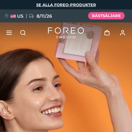
Hoppa
SE ALLA FOREO-PRODUKTER
till
huvudinnehåll
US
8/11/26
BÄSTSÄLJARE
NYHET
Logga in
Språk
BREAKING NEWS
Användarprofil
English
Deutsch
Español
Mina enheter
FAQ™ Pure Beauty-Tech Elixir
Français
Italiano
Português
Mina beställningar
Polski
Svenska
Русский
Türkçe
简体中文
繁體中文
Mina adresser
issa™ Teeth Whitening Set
Mina prenumerationer