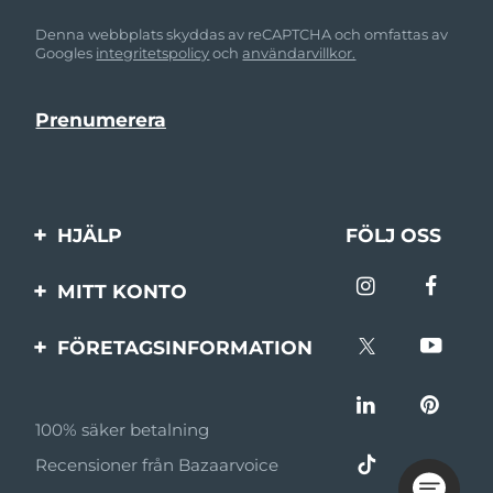
Denna webbplats skyddas av reCAPTCHA och omfattas av
Googles
integritetspolicy
och
användarvillkor.
HJÄLP
FÖLJ OSS
Kontakta oss
MITT KONTO
Beställningar & leverans
Produktregistrering
FÖRETAGSINFORMATION
Garantier & returer
Support
Om FOREO
Vanliga frågor
100% säker betalning
Affiliateprogram
Batteriinformation
Recensioner från Bazaarvoice
Affiliate-nyheter