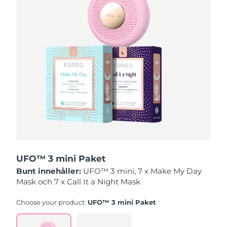
Macao SAR
Förväntad leverans
8/12/26
Malaysia
Förväntad leverans
8/13/26
Malta
Förväntad leverans
8/10/26
Mexiko
Förväntad leverans
8/14/26
Monaco
Förväntad leverans
8/11/26
Nederländerna
Förväntad leverans
8/10/26
UFO™ 3 mini Paket
Nya Zeeland
Förväntad leverans
8/10/26
Bunt innehåller:
UFO™ 3 mini, 7 x Make My Day
Mask och 7 x Call It a Night Mask
Norge
Förväntad leverans
8/10/26
Choose your product:
UFO™ 3 mini Paket
Oman
Förväntad leverans
8/13/26