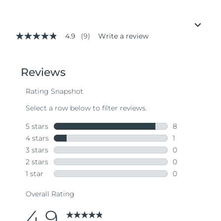
4.9
(9)
Write a review
4.9
out
of
5
stars,
average
rating
value.
Read
9
Reviews.
Same
page
link.