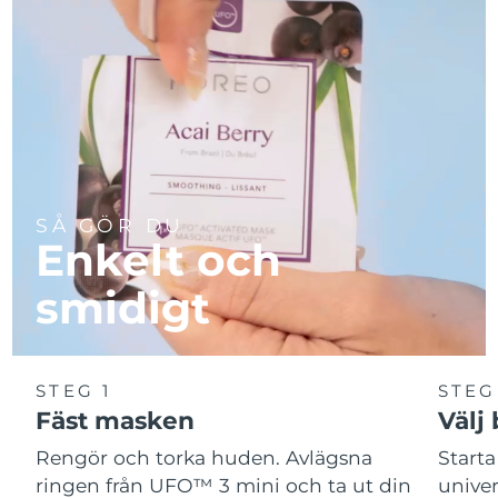
SÅ GÖR DU
Enkelt och
smidigt
STEG 1
STEG
Fäst masken
Välj
Rengör och torka huden. Avlägsna
Start
ringen från UFO™ 3 mini och ta ut din
unive