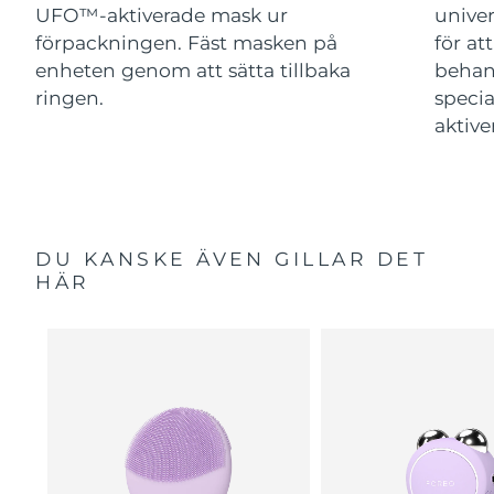
UFO™-aktiverade mask ur
univer
förpackningen. Fäst masken på
för at
enheten genom att sätta tillbaka
behan
ringen.
speci
aktive
DU KANSKE ÄVEN GILLAR DET
HÄR