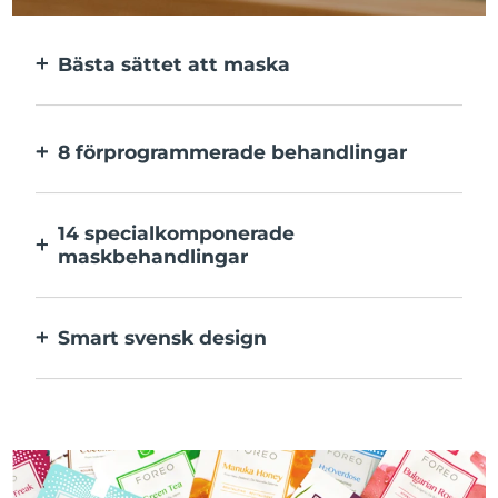
Bästa sättet att maska
Effektivare än en sheetmask. Och 10x
snabbare.
8 förprogrammerade behandlingar
Med ett enkelt knapptryck. Inställningarna
kan justeras i appen.
14 specialkomponerade
maskbehandlingar
Den perfekta kombination av teknologier
för ingredienserna i din mask.
Smart svensk design
100% vattentät och ultrahygienisk. Upp till
40 minuters användning per USB-
laddning.