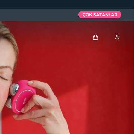
ÇOK SATANLAR
Giriş
Kullanici profi̇li̇
Cihazlarım
Siparişlerim
Adresim
Aboneliklerim