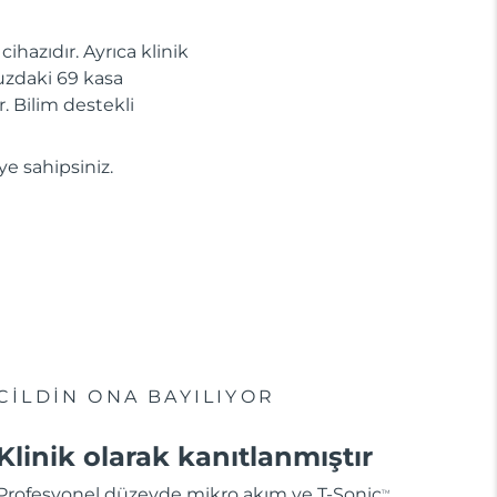
ihazıdır. Ayrıca klinik
uzdaki 69 kasa
r. Bilim destekli
ye sahipsiniz.
CİLDİN ONA BAYILIYOR
Klinik olarak kanıtlanmıştır
Profesyonel düzeyde mikro akım ve T-Sonic
TM