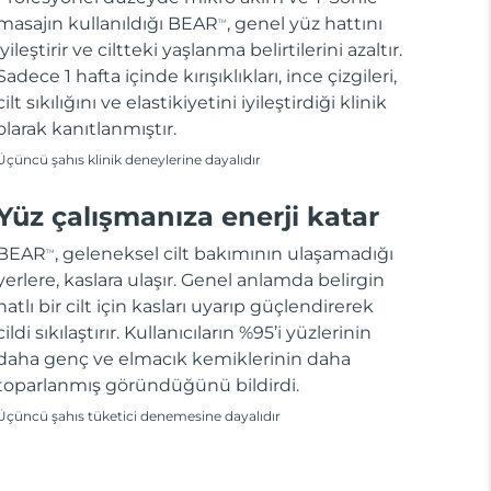
masajın kullanıldığı BEAR
, genel yüz hattını
TM
iyileştirir ve ciltteki yaşlanma belirtilerini azaltır.
Sadece 1 hafta içinde kırışıklıkları, ince çizgileri,
cilt sıkılığını ve elastikiyetini iyileştirdiği klinik
olarak kanıtlanmıştır.
Üçüncü şahıs klinik deneylerine dayalıdır
Yüz çalışmanıza enerji katar
BEAR
, geleneksel cilt bakımının ulaşamadığı
TM
yerlere, kaslara ulaşır. Genel anlamda belirgin
hatlı bir cilt için kasları uyarıp güçlendirerek
cildi sıkılaştırır. Kullanıcıların %95’i yüzlerinin
daha genç ve elmacık kemiklerinin daha
toparlanmış göründüğünü bildirdi.
Üçüncü şahıs tüketici denemesine dayalıdır