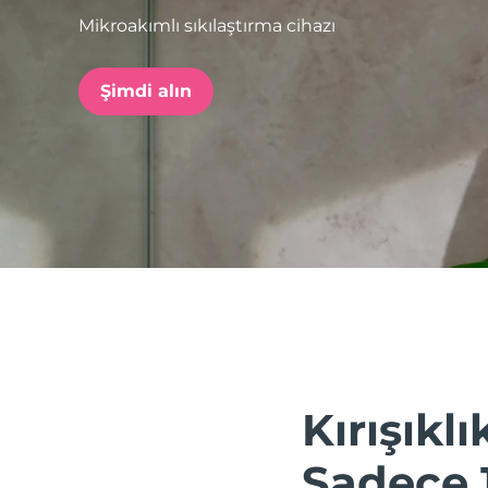
Mikroakımlı sıkılaştırma cihazı
issa™ Teeth Whitening Set
Şimdi alın
FAQ™ Dual LED Panel
POPÜLER
Özel teklifler
Çok satanlar
Kırışıklık
Sadece 