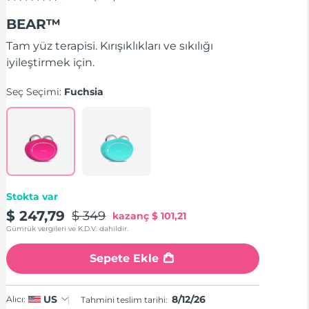
5
üzerinden
BEAR™
4.5
yıldız,
ortalama
Tam yüz terapisi. Kırışıklıkları ve sıkılığı
puan
iyileştirmek için.
değeri.
Read
742
Seç Seçimi:
Fuchsia
Reviews.
Aynı
sayfa
bağlantısı.
Stokta var
$ 247,79
$ 349
kazanç
$ 101,21
Gümrük vergileri ve K.D.V. dahildir.
Sepete Ekle
8/12/26
US
Alıcı:
Tahmini teslim tarihi: