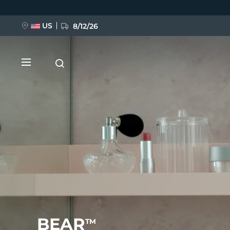
Ana
içeriğe
atla
US
8/12/26
YENİ
BREAKING NEWS
FAQ™ Pure Beauty-Tech Elixir
BEAR
TM