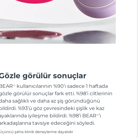
Gözle görülür sonuçlar
BEAR
kullanıcılarının %90’ı sadece 1 haftada
TM
gözle görülür sonuçlar fark etti. %98’i ciltlerinin
daha sağlıklı ve daha az şiş göründüğünü
bildirdi. %93’ü göz çevresindeki şişlik ve kaz
ayaklarında iyileşme bildirdi. %98’i BEAR
’ı
TM
arkadaşlarına tavsiye edeceğini söyledi.
Üçüncü şahıs klinik deneylerine dayalıdır