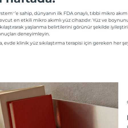
System
’e sahip, dünyanın ilk FDA onaylı, tıbbi mikro akım c
TM
evcut en etkili mikro akımlı yüz cihazıdır. Yüz ve boynun
kılaştırarak yaşlanma belirtilerini görünür şekilde iyileştiri
sonuçları deneyimleyin.
evde klinik yüz sıkılaştırma terapisi için gereken her şe