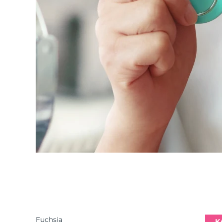
Fuchsia
K