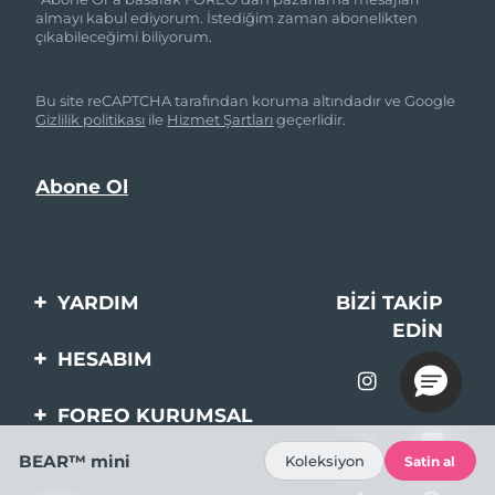
almayı kabul ediyorum. İstediğim zaman abonelikten
çıkabileceğimi biliyorum.
Bu site reCAPTCHA tarafından koruma altındadır ve Google
Gizlilik politikası
ile
Hizmet Şartları
geçerlidir.
YARDIM
BIZI TAKIP
EDIN
Bi̇zi̇mle İleti̇şi̇me Geçi̇n
HESABIM
Si̇pari̇şler & Sevki̇yat
Ürün Kaydı
FOREO KURUMSAL
Garanti̇ & İade
Destek
FOREO Hakkinda
BEAR™ mini
Koleksiyon
Satin al
Sık Sorulan Sorular