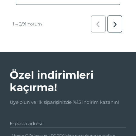
Özel indirimleri
kaçırma!
Üye olun ve ilk siparişinizde %15 indirim kazanın!
E-posta adresi
“Abone Ol”a basarak FOREO'dan pazarlama mesajları