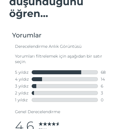
düşündüğünü
öğren...