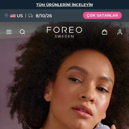
Ana
TÜM ÜRÜNLERINI INCELEYIN
içeriğe
atla
US
8/10/26
ÇOK SATANLAR
YENİ
Giriş
Dil Seçimi
BREAKING NEWS
Kullanici profi̇li̇
English
Deutsch
Español
Cihazlarım
FAQ™ Pure Beauty-Tech Elixir
Français
Italiano
Português
Siparişlerim
Polski
Svenska
Русский
Türkçe
简体中文
繁體中文
Adresim
issa™ Teeth Whitening Set
Aboneliklerim