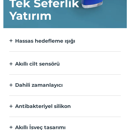
Tek Seferlik
Yatırım
Hassas hedefleme ışığı
Her bir lekeyi üst düzey hassasiyetle
hedefler ve bakım yapar.
Akıllı cilt sensörü
Optimum güvenlik için, Mavi LED, yalnızca
uygulama alanı cilt üzerindeyken etkinleşir.
Dahili zamanlayıcı
Aknenin tedavi edildiğini size bildirmek için
30 saniyede bir titreşir.
Antibakteriyel silikon
%100 su geçirmez ve bakteri oluşumunu ve
yayılmasını önlemek için gözeneksizdir.
Akıllı İsveç tasarımı