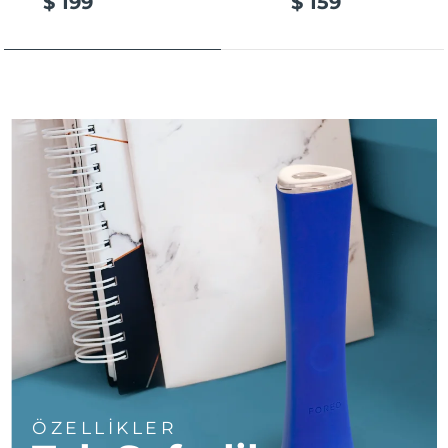
$ 199
$ 159
Türkiye
Tahmini teslim tarihi
8/9/26
Birleşik Arap
Tahmini teslim tarihi
8/9/26
Emirlikleri
Birleşik Krallık
Tahmini teslim tarihi
8/8/26
Amerika Birleşik
Tahmini teslim tarihi
8/9/26
Devletleri
Özbekistan
Tahmini teslim tarihi
8/13/26
Vietnam
Tahmini teslim tarihi
8/14/26
ÖZELLİKLER