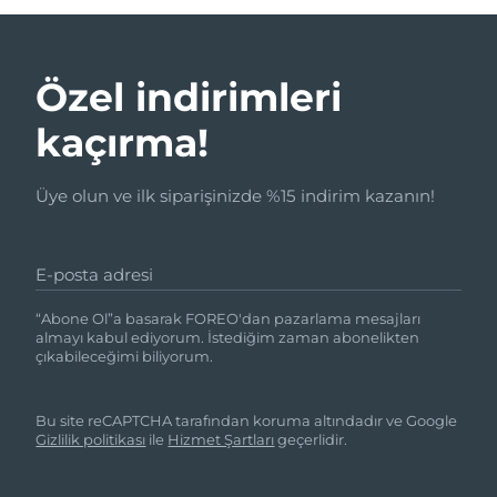
Özel indirimleri
kaçırma!
Üye olun ve ilk siparişinizde %15 indirim kazanın!
E-posta adresi
“Abone Ol”a basarak FOREO'dan pazarlama mesajları
almayı kabul ediyorum. İstediğim zaman abonelikten
çıkabileceğimi biliyorum.
Bu site reCAPTCHA tarafından koruma altındadır ve Google
Gizlilik politikası
ile
Hizmet Şartları
geçerlidir.