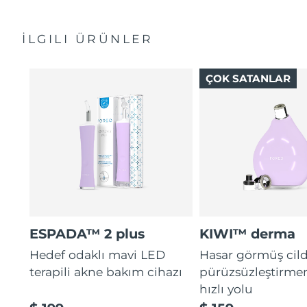
Hızlı başlangıç kılavuzu
Bakterilerin yayılmasını durdurmaya yönelik
Genel kılavuz
antibakteriyel silikon içerir.
Slovakya
Tahmini teslim tarihi
8/8/26
İLGILI ÜRÜNLER
2 yıl garanti (İspanya, Portekiz, İsveç: 3 yıl garanti)
Hassas ciltler için kadifemsi yumuşaklık. %100 su
geçirmez. USB ile şarj edilebilir.
Slovenya
Tahmini teslim tarihi
8/8/26
ÇOK SATANLAR
Güney Afrika
Tahmini teslim tarihi
8/16/26
Güney Kore
Tahmini teslim tarihi
8/10/26
İspanya
Tahmini teslim tarihi
8/8/26
İsveç
Tahmini teslim tarihi
8/8/26
İsviçre
Tahmini teslim tarihi
8/8/26
ESPADA™ 2 plus
KIWI™ derma
Hedef odaklı mavi LED
Hasar görmüş cild
Tayvan
Tahmini teslim tarihi
8/13/26
terapili akne bakım cihazı
pürüzsüzleştirme
Tayland
Tahmini teslim tarihi
8/12/26
hızlı yolu