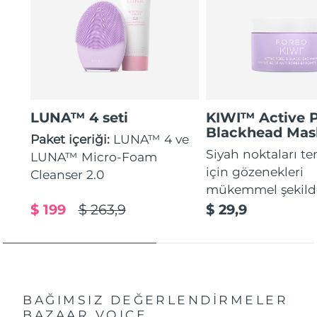
LUNA™ 4 seti
KIWI™ Active 
Blackhead Mas
Paket içeriği:
LUNA™ 4 ve
Siyah noktaları t
LUNA™ Micro-Foam
için gözenekleri
Cleanser 2.0
mükemmel şekilde
$ 199
$ 263,9
$ 29,9
BAĞIMSIZ DEĞERLENDİRMELER
BAZAAR VOICE