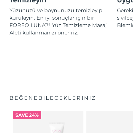
Temizleyin
Uygu
Yüzünüzü ve boynunuzu temizleyip
Gereki
kurulayın. En iyi sonuçlar için bir
sivil
FOREO LUNA™ Yüz Temizleme Masaj
Blemi
Aleti kullanmanızı öneririz.
BEĞENEBILECEKLERINIZ
SAVE 24%