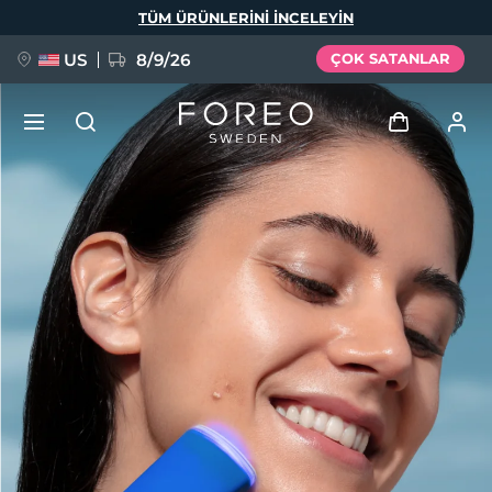
Ana
TÜM ÜRÜNLERINI INCELEYIN
içeriğe
atla
US
8/9/26
ÇOK SATANLAR
YENİ
Giriş
Dil Seçimi
BREAKING NEWS
Kullanici profi̇li̇
English
Deutsch
Español
Cihazlarım
FAQ™ Pure Beauty-Tech Elixir
Français
Italiano
Português
Siparişlerim
Polski
Svenska
Русский
Türkçe
简体中文
繁體中文
Adresim
issa™ Teeth Whitening Set
Aboneliklerim