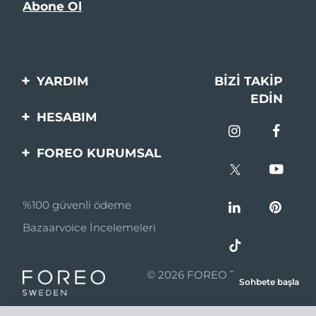
YARDIM
BIZI TAKIP
EDIN
Bi̇zi̇mle İleti̇şi̇me Geçi̇n
HESABIM
Si̇pari̇şler & Sevki̇yat
Ürün Kaydı
FOREO KURUMSAL
Garanti̇ & İade
Destek
FOREO Hakkinda
Sık Sorulan Sorular
%100 güvenli ödeme
Ortaklik Programi
Pil bilgileri
Bazaarvoice İncelemeleri
Ortaklık haberleri
MYSA
© 2026 FOREO Tüm hakları
Sohbete başla
Perakende Satış
saklıdır.
Ortakları