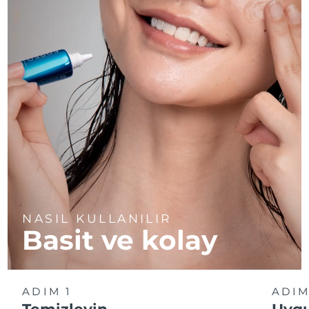
NASIL KULLANILIR
Basit ve kolay
ADIM 1
ADIM