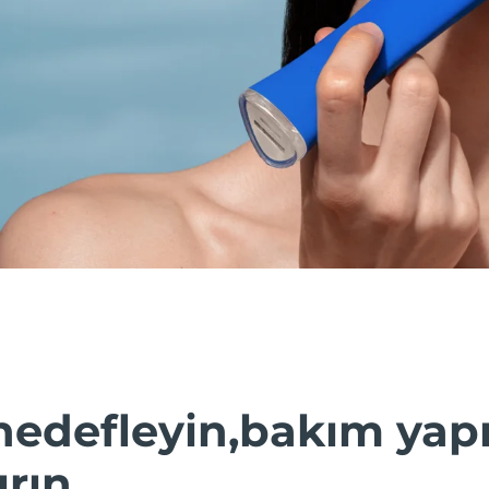
hedefleyin,bakım yap
ırın