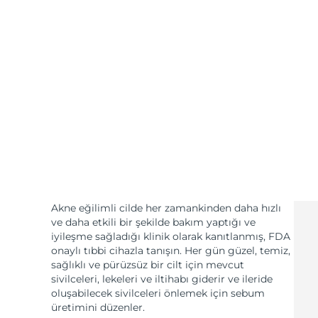
KIWI™ cilt bakımı
All acne treatment devices
All revitalizing eye massagers
Serum
issa™ Teeth Whitening Gel
Advanced pore care essentials
For healthy hair
18% PAP
Kozmetik ürünleri
Erkekler
Tüm Ürünler
FOREO APP
Akne eğilimli cilde her zamankinden daha hızlı
ve daha etkili bir şekilde bakım yaptığı ve
HAKKINDA
iyileşme sağladığı klinik olarak kanıtlanmış, FDA
onaylı tıbbi cihazla tanışın. Her gün güzel, temiz,
sağlıklı ve pürüzsüz bir cilt için mevcut
sivilceleri, lekeleri ve iltihabı giderir ve ileride
oluşabilecek sivilceleri önlemek için sebum
üretimini düzenler.