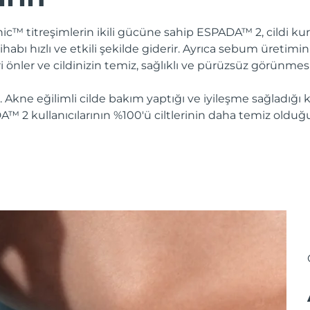
onic™ titreşimlerin ikili gücüne sahip ESPADA™ 2, cildi
ltihabı hızlı ve etkili şekilde giderir. Ayrıca sebum üretim
ri önler ve cildinizin temiz, sağlıklı ve pürüzsüz görünmesi
. Akne eğilimli cilde bakım yaptığı ve iyileşme sağladığı k
A™ 2 kullanıcılarının %100'ü ciltlerinin daha temiz olduğu