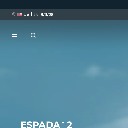
Ana
içeriğe
atla
US
8/9/26
YENİ
BREAKING NEWS
FAQ™ Pure Beauty-Tech Elixir
ESPADA
2
™