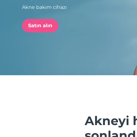
Akne bakım cihazı
issa™ Teeth Whitening Set
Satın alın
FAQ™ Dual LED Panel
POPÜLER
Özel teklifler
Çok satanlar
Akneyi 
sonland