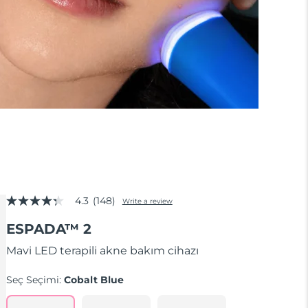
4.3
(148)
Write a review
4.3
out
ESPADA™ 2
of
5
stars,
Mavi LED terapili akne bakım cihazı
average
rating
Seç Seçimi:
Cobalt Blue
value.
Read
148