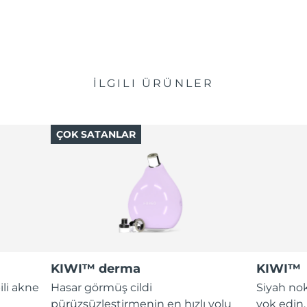
İLGILI ÜRÜNLER
ÇOK SATANLAR
KIWI™ derma
KIWI™
ili akne
Hasar görmüş cildi
Siyah nok
pürüzsüzleştirmenin en hızlı yolu
yok edin.