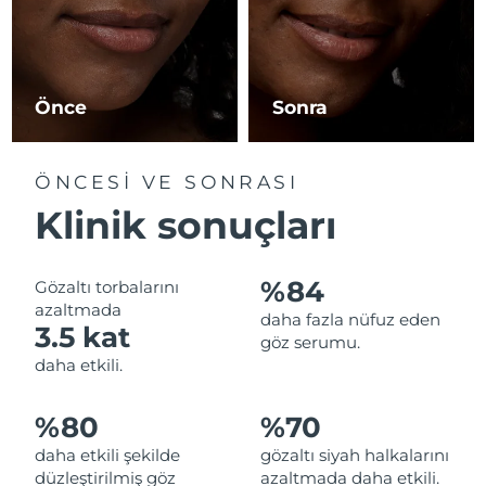
Çin Makao ÖİB
Tahmini teslim tarihi
8/11/26
Malezya
Tahmini teslim tarihi
8/12/26
Önce
Sonra
Malta
Tahmini teslim tarihi
8/9/26
ÖNCESİ VE SONRASI
Meksika
Tahmini teslim tarihi
8/13/26
Klinik sonuçları
Monako
Tahmini teslim tarihi
8/10/26
%84
Gözaltı torbalarını
Hollanda
Tahmini teslim tarihi
8/9/26
azaltmada
daha fazla nüfuz eden
3.5 kat
göz serumu.
Yeni Zelanda
Tahmini teslim tarihi
8/9/26
daha etkili.
Norveç
Tahmini teslim tarihi
8/9/26
%80
%70
daha etkili şekilde
gözaltı siyah halkalarını
Umman
Tahmini teslim tarihi
8/12/26
düzleştirilmiş göz
azaltmada daha etkili.