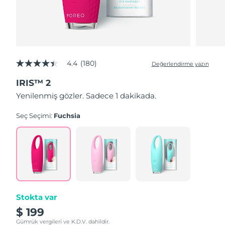
Slovakya
Tahmini teslim tarihi
8/9/26
Slovenya
Tahmini teslim tarihi
8/9/26
4.4
(180)
Değerlendirme yazın
5
Güney Afrika
Tahmini teslim tarihi
8/17/26
üzerinden
IRIS™ 2
4.4
yıldız,
Güney Kore
Tahmini teslim tarihi
8/11/26
Yenilenmiş gözler. Sadece 1 dakikada.
ortalama
puan
değeri.
İspanya
Tahmini teslim tarihi
8/9/26
Seç Seçimi:
Fuchsia
Read
180
İsveç
Reviews.
Tahmini teslim tarihi
8/9/26
Aynı
sayfa
İsviçre
bağlantısı.
Tahmini teslim tarihi
8/9/26
Tayvan
Tahmini teslim tarihi
8/14/26
Stokta var
Tayland
$ 199
Tahmini teslim tarihi
8/13/26
Gümrük vergileri ve K.D.V. dahildir.