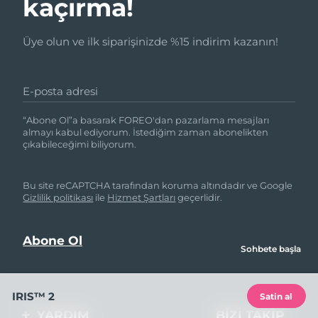
kaçırma!
Üye olun ve ilk siparişinizde %15 indirim kazanın!
E-posta adresi
“Abone Ol”a basarak FOREO'dan pazarlama mesajları
almayı kabul ediyorum. İstediğim zaman abonelikten
çıkabileceğimi biliyorum.
Bu site reCAPTCHA tarafından koruma altındadır ve Google
Gizlilik politikası
ile
Hizmet Şartları
geçerlidir.
Sohbete başla
IRIS™ 2
Satin al
YARDIM
BIZI TAKIP