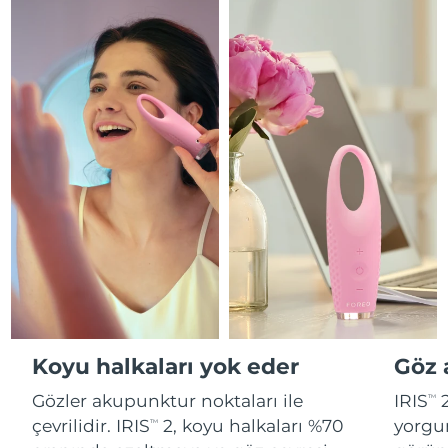
Fransız Polinezyası
Professional IPL hair removal device
Microcurrent body toning
Tahmini teslim tarihi
8/13/26
All hair treatments
All FAQ™ skincare
Almanya
Tahmini teslim tarihi
8/9/26
FAQ™ ürünler
FAQ™ ürünler
Akne bakımı
Göz bakımı
PEACH™ 2
LUNA™ 4 body
FAQ™ products
All anti-aging treatments
All LED treatments
Cebelitarık
ESPADA™ 2 plus
BEAR™ 2 eyes & lips
Tahmini teslim tarihi
8/13/26
IPL hair removal
Massaging body brush
All toning treatments
Recurring acne LED therapy
Microcurrent line smoothing device
Yunanistan
Tahmini teslim tarihi
8/9/26
PEACH™ 2 go
SUPERCHARGED™ Serumu
Saç bakımı
Gözenek bakımı
Çin Hong Kong ÖİB
Tahmini teslim tarihi
8/10/26
ESPADA™ 2
IRIS™ 2
Travel-friendly IPL hair removal
Firming body serum
LUNA™ 4 hair
KIWI™ derma
Acne treatment device
Rejuvenating eye massager
NEW
Macaristan
Tahmini teslim tarihi
8/9/26
2-in-1 LED scalp massager
Diamond microdermabrasion .
PEACH™ Cooling Prep Gel
İzlanda
Tahmini teslim tarihi
8/10/26
ESPADA™ Blemish Solution
Göz cilt bakımı
Diş beyazlatma
Cooling IPL hair removal gel
FLIP™ play advanced
KIWI™
Concentrated acne gel
Advanced eye care treatment
Endonezya
Tahmini teslim tarihi
8/7/26
issa™ Teeth Whitening Set
LED light hairbrush
Blackhead remover
Koyu halkaları yok eder
Göz a
DAHA
Dual LED + sonic device & 18% PAP gel
İrlanda
Tahmini teslim tarihi
8/9/26
ESPADA™ cihazları
Göz bakım cihazları
Gözler akupunktur noktaları ile
IRIS
2
TM
LUNA™ Dual-Peptide Scalp
KIWI™ cilt bakımı
çevrilidir. IRIS
2, koyu halkaları %70
yorgun
Man Adası
All acne treatment devices
All revitalizing eye massagers
Tahmini teslim tarihi
8/11/26
TM
Serum
issa™ Teeth Whitening Gel