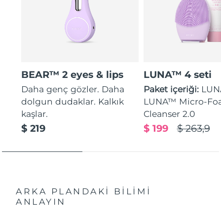
BEAR™ 2 eyes & lips
LUNA™ 4 seti
Daha genç gözler. Daha
Paket içeriği:
LUN
dolgun dudaklar. Kalkık
LUNA™ Micro-Fo
kaşlar.
Cleanser 2.0
$ 219
$ 199
$ 263,9
ARKA PLANDAKİ BİLİMİ
ANLAYIN