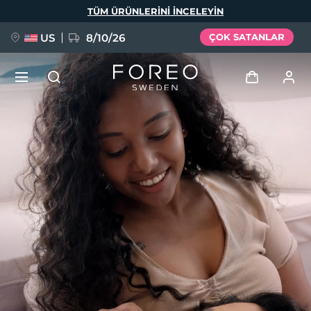
Ana
TÜM ÜRÜNLERINI INCELEYIN
içeriğe
atla
US
8/10/26
ÇOK SATANLAR
YENİ
Giriş
Dil Seçimi
BREAKING NEWS
Kullanici profi̇li̇
English
Deutsch
Español
Cihazlarım
FAQ™ Pure Beauty-Tech Elixir
Français
Italiano
Português
Siparişlerim
Polski
Svenska
Русский
Türkçe
简体中文
繁體中文
Adresim
issa™ Teeth Whitening Set
Aboneliklerim