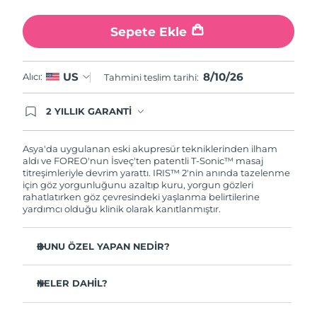
Türkiye
Tahmini teslim tarihi
8/10/26
Sepete Ekle
Birleşik Arap
Tahmini teslim tarihi
8/10/26
Emirlikleri
8/10/26
US
Alıcı:
Tahmini teslim tarihi:
Birleşik Krallık
Tahmini teslim tarihi
8/9/26
2 YILLIK GARANTİ
Satın aldığınız Foreo cihazı, Tüketici Kanununa
Amerika Birleşik
Tahmini teslim tarihi
8/10/26
göre 2 (iki) yıl firmamız garantisi altında
Devletleri
korunmaktadır. Cihazınızla ilgili herhangi bir
Asya'da uygulanan eski akupresür tekniklerinden ilham
şikayet, arıza durumunda Garanti Belgesinde yer
aldı ve FOREO'nun İsveç'ten patentli T-Sonic™ masaj
alan servisimize ve merkez ofis adresimize
titreşimleriyle devrim yarattı. IRIS™ 2'nin anında tazelenme
Özbekistan
Tahmini teslim tarihi
8/14/26
ürününüzü teslim edebilirsiniz. Ürününüzle
için göz yorgunluğunu azaltıp kuru, yorgun gözleri
alakalı sorun tespit edildiğinde yeni bir ürünle
rahatlatırken göz çevresindeki yaşlanma belirtilerine
Vietnam
değişimi sağlanmakta ve adresinize
Tahmini teslim tarihi
8/15/26
yardımcı olduğu klinik olarak kanıtlanmıştır.
gönderilmektedir.
BUNU ÖZEL YAPAN NEDİR?
Güvenli ve etkili bir göz bakımı tedavisi olarak
oftalmolog onaylıdır.
NELER DAHİL?
Göz altı torbalarını azaltmada 3,5 kat daha etkili*
IRIS
2
™