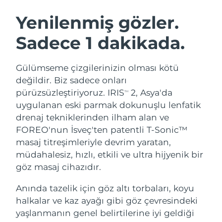
İSVEÇ GÜZELLIK RUTINI
Avustralya
Tahmini teslim tarihi
8/12/26
Yenilenmiş gözler.
Avusturya
Tahmini teslim tarihi
8/9/26
Sadece 1 dakikada.
Bahreyn
Tahmini teslim tarihi
8/10/26
Yüz temizleme
Yüz sıkılaştırma
Gülümseme çizgilerinizin olması kötü
Belçika
Tahmini teslim tarihi
8/9/26
LUNA™ 4 seti
BEAR™ 2 seti
değildir. Biz sadece onları
Anti-aging massage
Microcurrent toning
pürüzsüzleştiriyoruz. IRIS
2, Asya'da
TM
Bermuda
Tahmini teslim tarihi
8/15/26
uygulanan eski parmak dokunuşlu lenfatik
drenaj tekniklerinden ilham alan ve
Nemlendirme
Ağız bakımı
Bosna-Hersek
Tahmini teslim tarihi
8/12/26
LUNA™ 4 Plus
BEAR™ 2 go
FOREO'nun İsveç'ten patentli T-Sonic™
UFO™ 3 seti
issa™ 4
Massage, LED heating
Microcurrent toning on-the-go
masaj titreşimleriyle devrim yaratan,
Brunei
Tahmini teslim tarihi
8/14/26
FAQ™ YAŞLANMA KARŞITI BAKIM
Deep facial hydration
Hybrid silicone sonic toothbrush
müdahalesiz, hızlı, etkili ve ultra hijyenik bir
Bulgaristan
göz masaj cihazıdır.
Tahmini teslim tarihi
8/9/26
NEW
LUNA™ 4 Men
BEAR™ 2 eyes & lips
UFO™ 3 LED
issa™ 4 plus
Anında tazelik için göz altı torbaları, koyu
Kanada
For men, anti-aging massage
Microcurrent line smoothing device
Tahmini teslim tarihi
8/13/26
Near-infrared and red light therapy
halkalar ve kaz ayağı gibi göz çevresindeki
Smart hybrid silicone sonic toothbrush
device
Yaşlanma karşıtı
LED bakım
Şili
yaşlanmanın genel belirtilerine iyi geldiği
Tahmini teslim tarihi
8/13/26