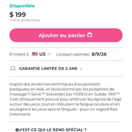
Disponible
Turquie
Livraison estimée
8/9/26
$ 199
TVA et droits inclus
Émirats arabes unis
Livraison estimée
8/9/26
Ajouter au panier
Royaume-Uni
Livraison estimée
8/8/26
États-Unis
Livraison estimée
8/9/26
8/9/26
US
Envoyez à :
Livraison estimée:
Ouzbékistan
Livraison estimée
8/13/26
GARANTIE LIMITÉE DE 2 ANS
En commandant aujourd'hui, vous êtes
automatiquement couverts par la garantie
Viêt Nam
Livraison estimée
8/14/26
FOREO. Cela signifie que si vous rencontrez des
Inspiré des anciennes techniques d'acupression
problèmes avec votre appareil pendant les 2 ans
pratiquées en Asie, et révolutionné par les pulsations de
de garantie limitée, FOREO vous remplace ce
massage T-Sonic™ brevetées par FOREO en Suède. IRIS™
dernier gratuitement.
2 est cliniquement prouvé pour atténuer les signes de l'âge
autour des yeux, tout en réduisant la fatigue oculaire et en
soulageant les yeux secs et fatigués - pour un regard frais
instantané.
QU'EST-CE QUI LE REND SPÉCIAL ?