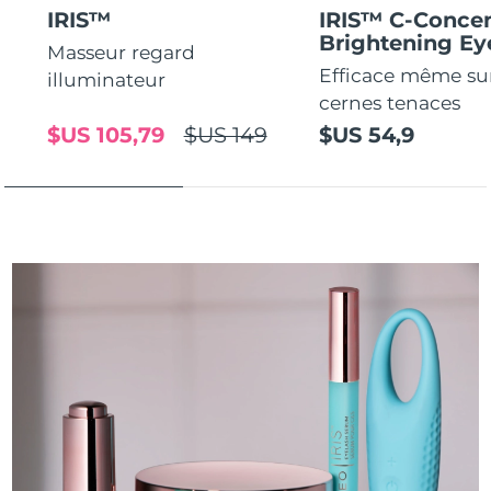
IRIS™
IRIS™ C-Concen
Brightening E
Masseur regard
Efficace même sur
illuminateur
cernes tenaces
$US 105,79
$US 149
$US 54,9