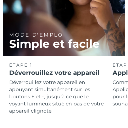
MODE D'EMPLOI
Simple et facile
ÉTAPE 1
ÉTAP
Déverrouillez votre appareil
Appl
Déverrouillez votre appareil en
Comme
appuyant simultanément sur les
Appli
boutons + et -, jusqu'à ce que le
pour l
voyant lumineux situé en bas de votre
souhai
appareil clignote.