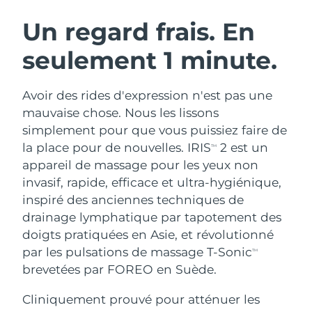
ROUTINE DE BEAUTÉ SUÉDOISE
Autriche
Livraison estimée
8/8/26
Un regard frais. En
seulement 1 minute.
Bahreïn
Livraison estimée
8/9/26
Nettoyage du visage
Lifting
Belgique
Livraison estimée
8/8/26
Avoir des rides d'expression n'est pas une
LUNA™ 4 coffret
BEAR™ 2 coffret
mauvaise chose. Nous les lissons
Bermudes
Livraison estimée
8/14/26
Anti-aging massage
Microcurrent toning
simplement pour que vous puissiez faire de
la place pour de nouvelles. IRIS
2 est un
TM
Bosnie-Herzégovine
Livraison estimée
8/11/26
appareil de massage pour les yeux non
Hydratation
Soin bucco-dentaire
LUNA™ 4 Plus
BEAR™ 2 go
invasif, rapide, efficace et ultra-hygiénique,
Brunei
Livraison estimée
8/13/26
UFO™ 3 coffret
issa™ 4
Massage, LED heating
Microcurrent toning on-the-go
inspiré des anciennes techniques de
FAQ™ TRAITEMENT ANTI-ÂGE
Deep facial hydration
Hybrid silicone sonic toothbrush
drainage lymphatique par tapotement des
Bulgarie
Livraison estimée
8/8/26
doigts pratiquées en Asie, et révolutionné
NEW
LUNA™ 4 Men
BEAR™ 2 eyes & lips
Canada
par les pulsations de massage T-Sonic
Livraison estimée
8/12/26
TM
UFO™ 3 LED
issa™ 4 plus
For men, anti-aging massage
Microcurrent line smoothing device
brevetées par FOREO en Suède.
Near-infrared and red light therapy
Smart hybrid silicone sonic toothbrush
Chili
Livraison estimée
8/12/26
device
Anti-âge
Traitements LED
Cliniquement prouvé pour atténuer les