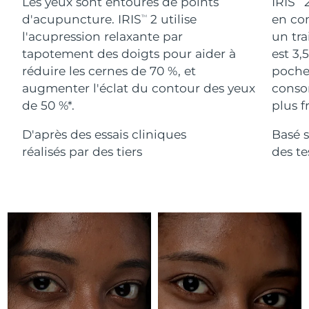
Advanced pore care essentials
Les yeux sont entourés de points
IRIS
2
For healthy hair
18% PAP
Israël
Livraison estimée
8/12/26
d'acupuncture. IRIS
2 utilise
en com
TM
Cosmétiques
Hommes
l'acupression relaxante par
un tra
Italie
Livraison estimée
8/8/26
tapotement des doigts pour aider à
est 3,
réduire les cernes de 70 %, et
poches
Japon
Livraison estimée
8/11/26
augmenter l'éclat du contour des yeux
conso
de 50 %*.
plus fr
Acheter tout
Jersey
Livraison estimée
8/13/26
D'après des essais cliniques
Basé s
Kazakhstan
Livraison estimée
8/10/26
réalisés par des tiers
des t
FOREO APP
Koweït
Livraison estimée
8/8/26
À PROPROS
Lettonie
Livraison estimée
8/8/26
Liban
Livraison estimée
8/9/26
Lituanie
Livraison estimée
8/8/26
Luxembourg
Livraison estimée
8/8/26