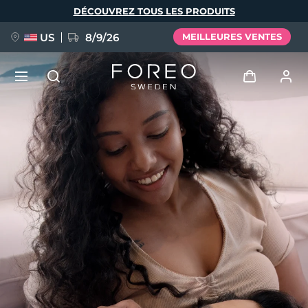
Aller
DÉCOUVREZ TOUS LES PRODUITS
au
contenu
principal
US
8/9/26
MEILLEURES VENTES
NOUVEAU
Se connecter
Langue
BREAKING NEWS
Profil de l'utilisateur
English
Deutsch
Español
Mes appareils
FAQ™ Pure Beauty-Tech Elixir
Français
Italiano
Português
Mes commandes
Polski
Svenska
Русский
Türkçe
简体中文
繁體中文
Mes adresses
issa™ Teeth Whitening Set
Mes abonnements