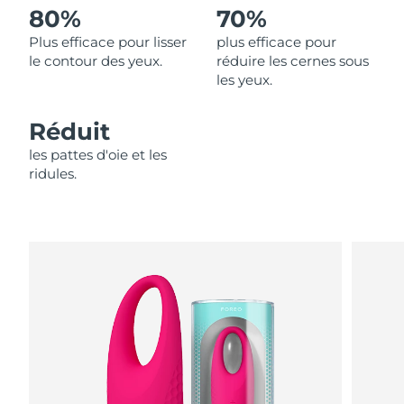
80%
70%
Philippines
Livraison estimée
8/11/26
Plus efficace pour lisser
plus efficace pour
le contour des yeux.
réduire les cernes sous
Pologne
les yeux.
Livraison estimée
8/9/26
Portugal
Livraison estimée
8/8/26
Réduit
les pattes d'oie et les
Porto Rico
Livraison estimée
8/10/26
ridules.
Qatar
Livraison estimée
8/9/26
La Réunion
Livraison estimée
8/13/26
Roumanie
Livraison estimée
8/8/26
Russie
Livraison estimée
8/16/26
Arabie saoudite
Livraison estimée
8/9/26