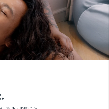
.
s för fler. IRIS
2 är
TM