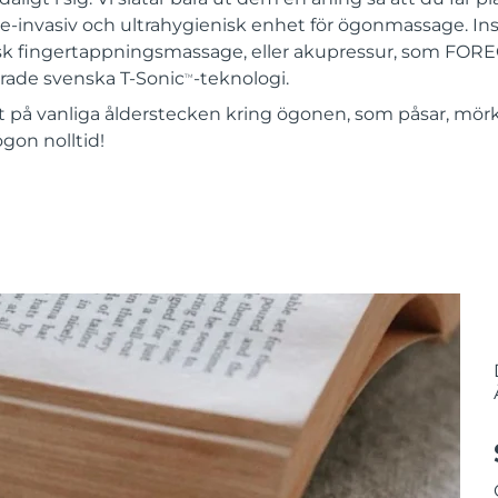
icke-invasiv och ultrahygienisk enhet för ögonmassage. 
tisk fingertappningsmassage, eller akupressur, som FOREO 
rade svenska T-Sonic
-teknologi.
TM
kt på vanliga ålderstecken kring ögonen, som påsar, mör
ögon nolltid!