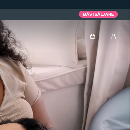
BÄSTSÄLJARE
Logga in
Användarprofil
Mina enheter
Mina beställningar
Mina adresser
Mina prenumerationer