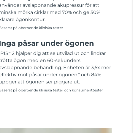
använder avslappnande akupressur för att
minska mörka cirklar med 70% och ge 50%
klarare ögonkontur.
Baserat på oberoende kliniska tester
Inga påsar under ögonen
IRIS
2 hjälper dig att se utvilad ut och lindrar
TM
trötta ögon med en 60-sekunders
avslappnande behandling. Enheten är 3,5x mer
effektiv mot påsar under ögonen,* och 84%
uppger att ögonen ser piggare ut.
Baserat på oberoende kliniska tester och konsumenttester