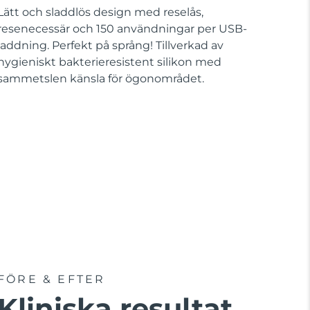
Lätt och sladdlös design med reselås,
resenecessär och 150 användningar per USB-
laddning. Perfekt på språng! Tillverkad av
hygieniskt bakterieresistent silikon med
sammetslen känsla för ögonområdet.
FÖRE & EFTER
Kliniska resultat