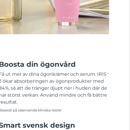
Boosta din ögonvård
Få ut mer av dina ögonkrämer och serum. IRIS
TM
2 ökar absorberingen av ögonprodukter med
84%, så att de tränger djupt ner i huden där de
har störst verkan. Använd mindre och få bättre
resultat.
Baserat på oberoende kliniska tester
Smart svensk design