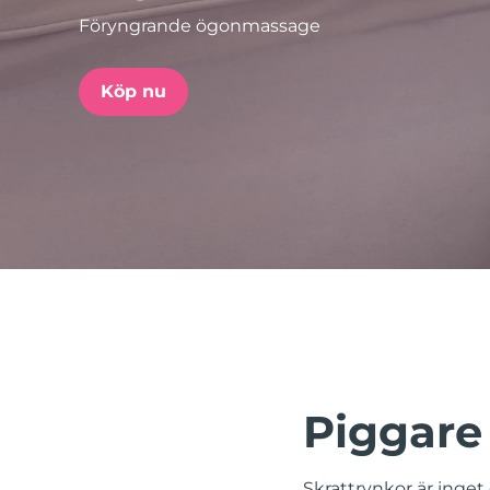
Föryngrande ögonmassage
issa™ Teeth Whitening Set
Köp nu
FAQ™ Dual LED Panel
POPULÄR
Specialerbjudanden
Bästsäljare
Piggare 
Skrattrynkor är inget d