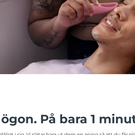
ögon. På bara 1 minut
åligt i sig. Vi slätar bara ut dem en aning så att du får plat