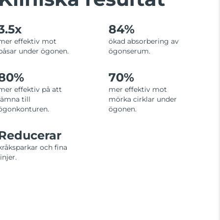
3.5x
84%
mer effektiv mot
ökad absorbering av
påsar under ögonen.
ögonserum.
80%
70%
mer effektiv på att
mer effektiv mot
jämna till
mörka cirklar under
ögonkonturen.
ögonen.
Reducerar
kråksparkar och fina
linjer.