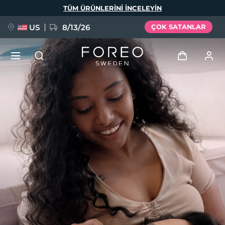
Ana
TÜM ÜRÜNLERINI INCELEYIN
içeriğe
atla
US
8/13/26
ÇOK SATANLAR
YENİ
Giriş
Dil Seçimi
BREAKING NEWS
Kullanici profi̇li̇
English
Deutsch
Español
Cihazlarım
FAQ™ Pure Beauty-Tech Elixir
Français
Italiano
Português
Siparişlerim
Polski
Svenska
Русский
Türkçe
简体中文
繁體中文
Adresim
issa™ Teeth Whitening Set
Aboneliklerim