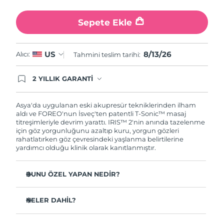
Türkiye
Tahmini teslim tarihi
8/13/26
Sepete Ekle
Birleşik Arap
Tahmini teslim tarihi
8/13/26
Emirlikleri
8/13/26
US
Alıcı:
Tahmini teslim tarihi:
Birleşik Krallık
Tahmini teslim tarihi
8/12/26
2 YILLIK GARANTİ
Satın aldığınız Foreo cihazı, Tüketici Kanununa
Amerika Birleşik
Tahmini teslim tarihi
8/13/26
göre 2 (iki) yıl firmamız garantisi altında
Devletleri
korunmaktadır. Cihazınızla ilgili herhangi bir
Asya'da uygulanan eski akupresür tekniklerinden ilham
şikayet, arıza durumunda Garanti Belgesinde yer
aldı ve FOREO'nun İsveç'ten patentli T-Sonic™ masaj
alan servisimize ve merkez ofis adresimize
titreşimleriyle devrim yarattı. IRIS™ 2'nin anında tazelenme
Özbekistan
Tahmini teslim tarihi
8/17/26
ürününüzü teslim edebilirsiniz. Ürününüzle
için göz yorgunluğunu azaltıp kuru, yorgun gözleri
alakalı sorun tespit edildiğinde yeni bir ürünle
rahatlatırken göz çevresindeki yaşlanma belirtilerine
Vietnam
değişimi sağlanmakta ve adresinize
Tahmini teslim tarihi
8/18/26
yardımcı olduğu klinik olarak kanıtlanmıştır.
gönderilmektedir.
BUNU ÖZEL YAPAN NEDİR?
Güvenli ve etkili bir göz bakımı tedavisi olarak
oftalmolog onaylıdır.
NELER DAHİL?
Göz altı torbalarını azaltmada 3,5 kat daha etkili*
IRIS
2
™