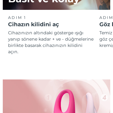
ADIM 1
ADIM
Cihazın kilidini aç
Göz 
Cihazınızın altındaki gösterge ışığı
Temiz 
yanıp sönene kadar + ve - düğmelerine
göz çe
birlikte basarak cihazınızın kilidini
kremi
açın.