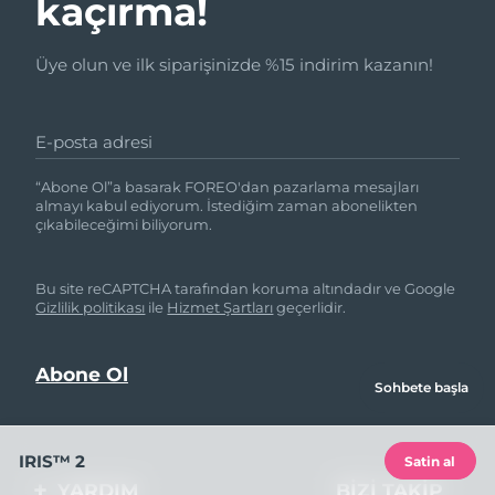
kaçırma!
Üye olun ve ilk siparişinizde %15 indirim kazanın!
E-posta adresi
“Abone Ol”a basarak FOREO'dan pazarlama mesajları
almayı kabul ediyorum. İstediğim zaman abonelikten
çıkabileceğimi biliyorum.
Bu site reCAPTCHA tarafından koruma altındadır ve Google
Gizlilik politikası
ile
Hizmet Şartları
geçerlidir.
Sohbete başla
IRIS™ 2
Satin al
YARDIM
BIZI TAKIP