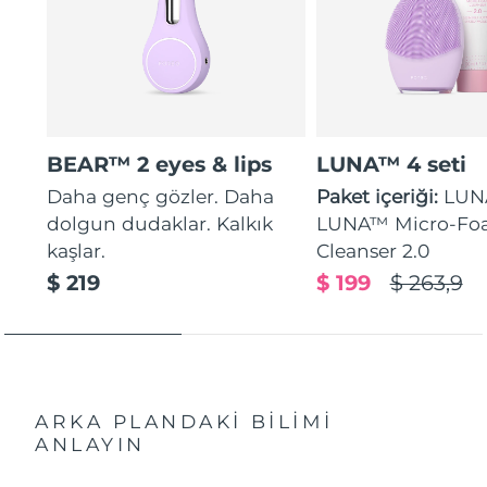
BEAR™ 2 eyes & lips
LUNA™ 4 seti
Daha genç gözler. Daha
Paket içeriği:
LUN
dolgun dudaklar. Kalkık
LUNA™ Micro-Fo
kaşlar.
Cleanser 2.0
$ 219
$ 199
$ 263,9
ARKA PLANDAKİ BİLİMİ
ANLAYIN