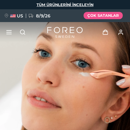
Ana
TÜM ÜRÜNLERINI INCELEYIN
içeriğe
atla
US
8/9/26
ÇOK SATANLAR
YENİ
Giriş
Dil Seçimi
BREAKING NEWS
Kullanici profi̇li̇
English
Deutsch
Español
Cihazlarım
FAQ™ Pure Beauty-Tech Elixir
Français
Italiano
Português
Siparişlerim
Polski
Svenska
Русский
Türkçe
简体中文
繁體中文
Adresim
issa™ Teeth Whitening Set
Aboneliklerim