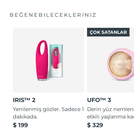
BEĞENEBILECEKLERINIZ
ÇOK SATANLAR
IRIS™ 2
UFO™ 3
Yenilenmiş gözler. Sadece 1
Derin yüz nemle
dakikada.
etkili yaşlanma kar
$ 199
$ 329