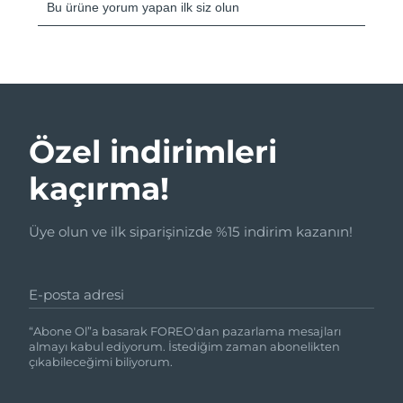
Özel indirimleri
kaçırma!
Üye olun ve ilk siparişinizde %15 indirim kazanın!
E-posta adresi
“Abone Ol”a basarak FOREO'dan pazarlama mesajları
almayı kabul ediyorum. İstediğim zaman abonelikten
çıkabileceğimi biliyorum.