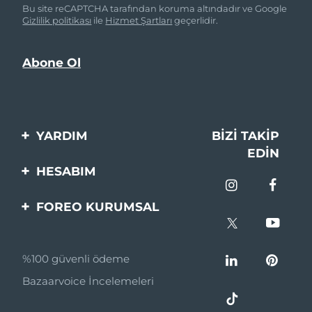
Bu site reCAPTCHA tarafından koruma altındadır ve Google
Gizlilik politikası
ile
Hizmet Şartları
geçerlidir.
YARDIM
BIZI TAKIP
EDIN
Bi̇zi̇mle İleti̇şi̇me Geçi̇n
HESABIM
Si̇pari̇şler & Sevki̇yat
Ürün Kaydı
FOREO KURUMSAL
Garanti̇ & İade
Destek
FOREO Hakkinda
Sık Sorulan Sorular
%100 güvenli ödeme
Ortaklik Programi
Pil bilgileri
Bazaarvoice İncelemeleri
Ortaklık haberleri