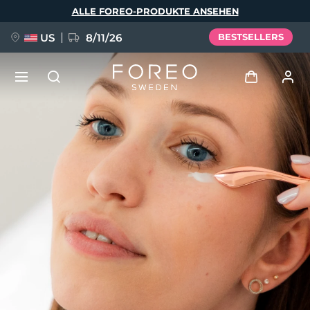
Direkt
ALLE FOREO-PRODUKTE ANSEHEN
zum
Inhalt
US
8/11/26
BESTSELLERS
NEU
Anmelden
Sprache
BREAKING NEWS
Benutzerkonto
English
Deutsch
Español
Meine Geräte
FAQ™ Pure Beauty-Tech Elixir
Français
Italiano
Português
Meine Bestellungen
Polski
Svenska
Русский
Türkçe
简体中文
繁體中文
Meine Adressen
issa™ Teeth Whitening Set
Meine Abonnements