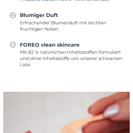
Saudi-Arabien
Erwartete Lieferung
8/11/26
Blumiger Duft
Erfrischender Blumenduft mit leichten
Singapur
Erwartete Lieferung
8/12/26
fruchtigen Noten.
Slowakei
Erwartete Lieferung
8/10/26
FOREO clean skincare
Slowenien
Erwartete Lieferung
8/10/26
Mit 82 % natürlichen Inhaltsstoffen formuliert
und ohne Inhaltsstoffe von unserer schwarzen
Liste.
Südafrika
Erwartete Lieferung
8/18/26
Südkorea
Erwartete Lieferung
8/12/26
Spanien
Erwartete Lieferung
8/10/26
Schweden
Erwartete Lieferung
8/10/26
Schweiz
Erwartete Lieferung
8/10/26