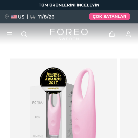
Ana
TÜM ÜRÜNLERINI INCELEYIN
içeriğe
atla
US
11/8/26
ÇOK SATANLAR
YENİ
Giriş
Dil Seçimi
BREAKING NEWS
Kullanici profi̇li̇
English
Deutsch
Español
Cihazlarım
FAQ™ Pure Beauty-Tech Elixir
Français
Italiano
Português
Siparişlerim
Polski
Svenska
Русский
Türkçe
简体中文
繁體中文
Adresim
issa™ Teeth Whitening Set
Aboneliklerim