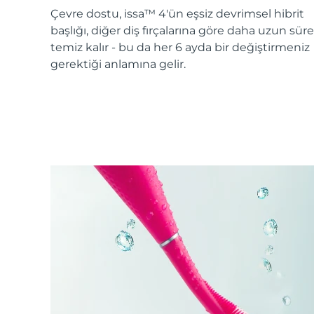
KIWI™ cilt bakımı
All acne treatment devices
All revitalizing eye massagers
Serum
Çevre dostu, issa™ 4'ün eşsiz devrimsel hibrit
issa™ Teeth Whitening Gel
Advanced pore care essentials
For healthy hair
başlığı, diğer diş fırçalarına göre daha uzun süre
18% PAP
temiz kalır - bu da her 6 ayda bir değiştirmeniz
Kozmetik ürünleri
Erkekler
gerektiği anlamına gelir.
Tüm Ürünler
FOREO APP
HAKKINDA