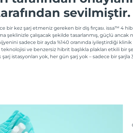
arafından sevilmiştir.
e bir kez şarj etmeniz gereken bir diş fırçası. issa™ 4 hibri
ama şeklinizle çalışacak şekilde tasarlanmış, güçlü ancak n
jyenini sadece bir ayda %140 oranında iyileştirdiği klinik
e teknolojisi ve benzersiz hibrit başlıkla plakları etkili bir
k şarj istasyonları yok, her gün şarj yok – sadece bir şarj