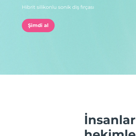
Hibrit silikonlu sonik diş fırçası
issa™ Teeth Whitening Set
Şimdi al
FAQ™ Dual LED Panel
POPÜLER
Özel teklifler
Çok satanlar
İnsanlar
hekimler