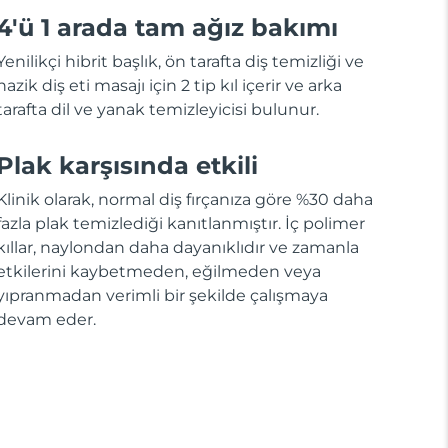
4'ü 1 arada tam ağız bakımı
Yenilikçi hibrit başlık, ön tarafta diş temizliği ve
nazik diş eti masajı için 2 tip kıl içerir ve arka
tarafta dil ve yanak temizleyicisi bulunur.
Plak karşısında etkili
Klinik olarak, normal diş fırçanıza göre %30 daha
fazla plak temizlediği kanıtlanmıştır. İç polimer
kıllar, naylondan daha dayanıklıdır ve zamanla
etkilerini kaybetmeden, eğilmeden veya
yıpranmadan verimli bir şekilde çalışmaya
devam eder.