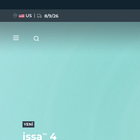
Ana
içeriğe
atla
US
8/9/26
YENİ
BREAKING NEWS
FAQ™ Pure Beauty-Tech Elixir
YENİ
issa
4
™