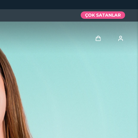
ÇOK SATANLAR
Giriş
Kullanici profi̇li̇
Cihazlarım
Siparişlerim
Adresim
Aboneliklerim