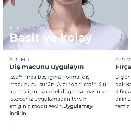
KULLANIMI
Basit ve kolay
ADIM 1
ADIM
Diş macunu uygulayın
Fırç
issa™ fırça başlığına normal diş
Dişler
macununu sürün. Ardından issa™ 4’ü
dakika
açmak için evrensel düğmeye basın ve
4 fırç
isterseniz uygulamadan tercih
dilini
ettiğiniz modu seçin.
Uygulamayı
temizl
indirin.