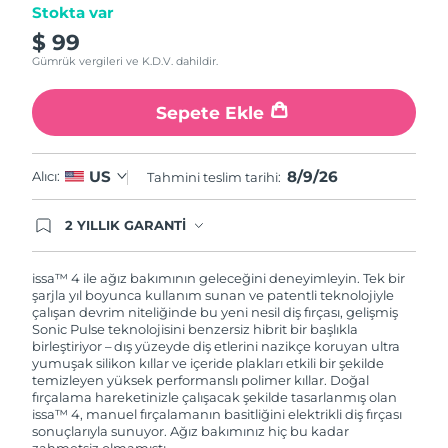
Stokta var
$ 99
Gümrük vergileri ve K.D.V. dahildir.
Sepete Ekle
8/9/26
US
Alıcı:
Tahmini teslim tarihi:
2 YILLIK GARANTİ
Satın aldığınız Foreo cihazı, Tüketici Kanununa
göre 2 (iki) yıl firmamız garantisi altında
korunmaktadır. Cihazınızla ilgili herhangi bir
issa™ 4 ile ağız bakımının geleceğini deneyimleyin. Tek bir
şikayet, arıza durumunda Garanti Belgesinde yer
şarjla yıl boyunca kullanım sunan ve patentli teknolojiyle
alan servisimize ve merkez ofis adresimize
çalışan devrim niteliğinde bu yeni nesil diş fırçası, gelişmiş
ürününüzü teslim edebilirsiniz. Ürününüzle
Sonic Pulse teknolojisini benzersiz hibrit bir başlıkla
alakalı sorun tespit edildiğinde yeni bir ürünle
birleştiriyor – dış yüzeyde diş etlerini nazikçe koruyan ultra
değişimi sağlanmakta ve adresinize
yumuşak silikon kıllar ve içeride plakları etkili bir şekilde
gönderilmektedir.
temizleyen yüksek performanslı polimer kıllar. Doğal
fırçalama hareketinizle çalışacak şekilde tasarlanmış olan
issa™ 4, manuel fırçalamanın basitliğini elektrikli diş fırçası
sonuçlarıyla sunuyor. Ağız bakımınız hiç bu kadar
zahmetsiz olmamıştı.