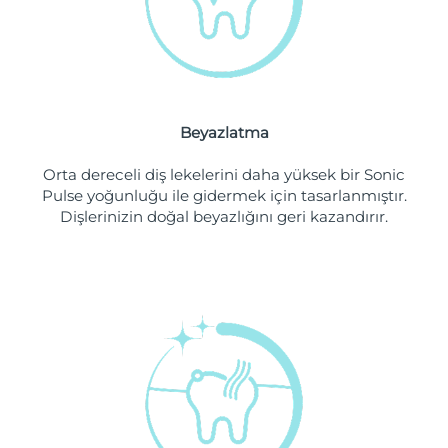
Filipinler
Tahmini teslim tarihi
8/11/26
Polonya
Tahmini teslim tarihi
8/9/26
Portekiz
Tahmini teslim tarihi
8/8/26
Beyazlatma
Porto Riko
Tahmini teslim tarihi
8/10/26
Orta dereceli diş lekelerini daha yüksek bir Sonic
Pulse yoğunluğu ile gidermek için tasarlanmıştır.
Katar
Tahmini teslim tarihi
8/9/26
Dişlerinizin doğal beyazlığını geri kazandırır.
Reunion
Tahmini teslim tarihi
8/13/26
Romanya
Tahmini teslim tarihi
8/8/26
Rusya
Tahmini teslim tarihi
8/16/26
Suudi Arabistan
Tahmini teslim tarihi
8/9/26
Singapur
Tahmini teslim tarihi
8/10/26