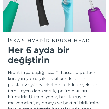
ISSA™ HYBRID BRUSH HEAD
Her 6 ayda bir
değiştirin
Hibrit fırça başlığı issa™, hassas diş etlerini
koruyan yumuşak dış silikon kıllar ile
plakları ve yüzey lekelerini etkili bir şekilde
temizleyen daha sert iç polimer kılları
birleştirir. Ultra hijyenik, hızlı kuruyan
malzemeleri, aşınmaya ve bakteri birikimine
karşı direnç gösterir, her seferinde daha