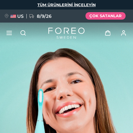
Ana
TÜM ÜRÜNLERINI INCELEYIN
içeriğe
atla
US
8/9/26
ÇOK SATANLAR
YENİ
Giriş
Dil Seçimi
BREAKING NEWS
Kullanici profi̇li̇
English
Deutsch
Español
Cihazlarım
FAQ™ Pure Beauty-Tech Elixir
Français
Italiano
Português
Siparişlerim
Polski
Svenska
Русский
Türkçe
简体中文
繁體中文
Adresim
issa™ Teeth Whitening Set
Aboneliklerim