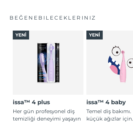
BEĞENEBILECEKLERINIZ
YENİ
YENİ
issa™ 4 plus
issa™ 4 baby
Her gün profesyonel diş
Temel diş bakımı.
temizliği deneyimi yaşayın
küçük ağızlar için