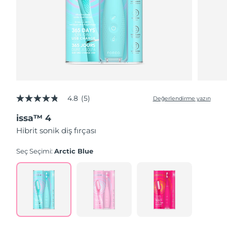
4.8
(5)
Değerlendirme yazın
5
üzerinden
issa™ 4
4.8
yıldız,
Hibrit sonik diş fırçası
ortalama
puan
değeri.
Seç Seçimi:
Arctic Blue
Read
5
Reviews.
Aynı
sayfa
bağlantısı.