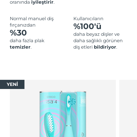
oranında
iyileştirir
.
Normal manuel diş
Kullanıcıların
%100'ü
fırçanızdan
%30
daha beyaz dişler ve
daha fazla plak
daha sağlıklı görünen
temizler
.
diş etleri
bildiriyor
.
YENİ