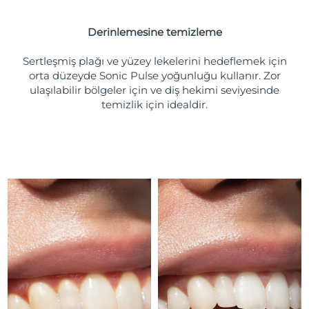
Türkiye
Tahmini teslim tarihi
8/9/26
Derinlemesine temizleme
Birleşik Arap
Tahmini teslim tarihi
8/9/26
Emirlikleri
Sertleşmiş plağı ve yüzey lekelerini hedeflemek için
orta düzeyde Sonic Pulse yoğunluğu kullanır. Zor
ulaşılabilir bölgeler için ve diş hekimi seviyesinde
Birleşik Krallık
Tahmini teslim tarihi
8/8/26
temizlik için idealdir.
Amerika Birleşik
Tahmini teslim tarihi
8/9/26
Devletleri
Özbekistan
Tahmini teslim tarihi
8/13/26
Vietnam
Tahmini teslim tarihi
8/14/26