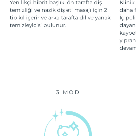
Yenilikçi hibrit başlık, ön tarafta diş
Klinik
temizliği ve nazik diş eti masajı için 2
daha f
Çin Makao ÖİB
Tahmini teslim tarihi
8/10/26
tip kıl içerir ve arka tarafta dil ve yanak
İç pol
temizleyicisi bulunur.
dayanı
Malezya
Tahmini teslim tarihi
8/11/26
kaybe
yıpran
Malta
Tahmini teslim tarihi
8/8/26
devam
Meksika
Tahmini teslim tarihi
8/12/26
Monako
Tahmini teslim tarihi
8/9/26
Hollanda
Tahmini teslim tarihi
8/8/26
3 MOD
Yeni Zelanda
Tahmini teslim tarihi
8/8/26
Norveç
Tahmini teslim tarihi
8/8/26
Umman
Tahmini teslim tarihi
8/11/26