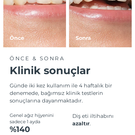
Önce
Sonra
ÖNCE & SONRA
Klinik sonuçlar
Günde iki kez kullanım ile 4 haftalık bir
denemede, bağımsız klinik testlerin
sonuçlarına dayanmaktadır.
Genel ağız hijyenini
Diş eti iltihabını
sadece 1 ayda
azaltır
.
%140