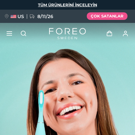
Ana
TÜM ÜRÜNLERINI INCELEYIN
içeriğe
atla
US
8/11/26
ÇOK SATANLAR
YENİ
Giriş
Dil Seçimi
BREAKING NEWS
Kullanici profi̇li̇
English
Deutsch
Español
Cihazlarım
FAQ™ Pure Beauty-Tech Elixir
Français
Italiano
Português
Siparişlerim
Polski
Svenska
Русский
Türkçe
简体中文
繁體中文
Adresim
issa™ Teeth Whitening Set
Aboneliklerim