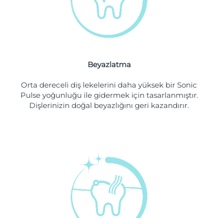
Filipinler
Tahmini teslim tarihi
8/13/26
Polonya
Tahmini teslim tarihi
8/11/26
Portekiz
Tahmini teslim tarihi
8/10/26
Beyazlatma
Porto Riko
Tahmini teslim tarihi
8/12/26
Orta dereceli diş lekelerini daha yüksek bir Sonic
Pulse yoğunluğu ile gidermek için tasarlanmıştır.
Katar
Tahmini teslim tarihi
8/11/26
Dişlerinizin doğal beyazlığını geri kazandırır.
Reunion
Tahmini teslim tarihi
8/15/26
Romanya
Tahmini teslim tarihi
8/10/26
Rusya
Tahmini teslim tarihi
8/18/26
Suudi Arabistan
Tahmini teslim tarihi
8/11/26
Singapur
Tahmini teslim tarihi
8/12/26