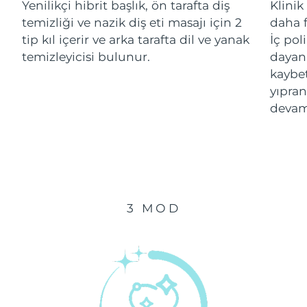
Yenilikçi hibrit başlık, ön tarafta diş
Klinik
temizliği ve nazik diş eti masajı için 2
daha f
Çin Makao ÖİB
Tahmini teslim tarihi
8/12/26
tip kıl içerir ve arka tarafta dil ve yanak
İç pol
temizleyicisi bulunur.
dayanı
Malezya
Tahmini teslim tarihi
8/13/26
kaybe
yıpran
Malta
Tahmini teslim tarihi
8/10/26
devam
Meksika
Tahmini teslim tarihi
8/14/26
Monako
Tahmini teslim tarihi
8/11/26
Hollanda
Tahmini teslim tarihi
8/10/26
3 MOD
Yeni Zelanda
Tahmini teslim tarihi
8/10/26
Norveç
Tahmini teslim tarihi
8/10/26
Umman
Tahmini teslim tarihi
8/13/26