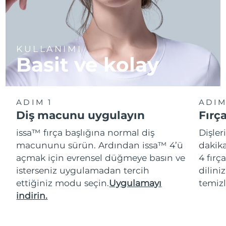
KULLANIMI
Basit ve kolay
ADIM 1
ADIM
Diş macunu uygulayın
Fırç
issa™ fırça başlığına normal diş
Dişler
macununu sürün. Ardından issa™ 4’ü
dakika
açmak için evrensel düğmeye basın ve
4 fırç
isterseniz uygulamadan tercih
dilini
ettiğiniz modu seçin.
Uygulamayı
temizl
indirin.