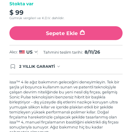
Stokta var
$ 99
Gümrük vergileri ve K.D.V. dahildir.
Sepete Ekle
8/11/26
US
Alıcı:
Tahmini teslim tarihi:
2 YILLIK GARANTİ
Satın aldığınız Foreo cihazı, Tüketici Kanununa
göre 2 (iki) yıl firmamız garantisi altında
korunmaktadır. Cihazınızla ilgili herhangi bir
issa™ 4 ile ağız bakımının geleceğini deneyimleyin. Tek bir
şikayet, arıza durumunda Garanti Belgesinde yer
şarjla yıl boyunca kullanım sunan ve patentli teknolojiyle
alan servisimize ve merkez ofis adresimize
çalışan devrim niteliğinde bu yeni nesil diş fırçası, gelişmiş
ürününüzü teslim edebilirsiniz. Ürününüzle
Sonic Pulse teknolojisini benzersiz hibrit bir başlıkla
alakalı sorun tespit edildiğinde yeni bir ürünle
birleştiriyor – dış yüzeyde diş etlerini nazikçe koruyan ultra
değişimi sağlanmakta ve adresinize
yumuşak silikon kıllar ve içeride plakları etkili bir şekilde
gönderilmektedir.
temizleyen yüksek performanslı polimer kıllar. Doğal
fırçalama hareketinizle çalışacak şekilde tasarlanmış olan
issa™ 4, manuel fırçalamanın basitliğini elektrikli diş fırçası
sonuçlarıyla sunuyor. Ağız bakımınız hiç bu kadar
zahmetsiz olmamıştı.