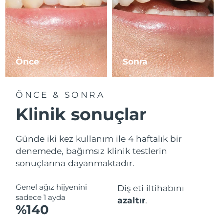
Önce
Sonra
ÖNCE & SONRA
Klinik sonuçlar
Günde iki kez kullanım ile 4 haftalık bir
denemede, bağımsız klinik testlerin
sonuçlarına dayanmaktadır.
Genel ağız hijyenini
Diş eti iltihabını
sadece 1 ayda
azaltır
.
%140