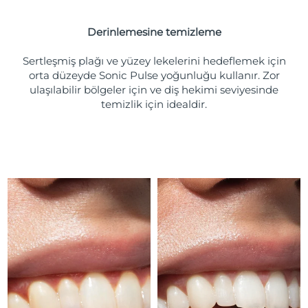
Türkiye
Tahmini teslim tarihi
8/11/26
Derinlemesine temizleme
Birleşik Arap
Tahmini teslim tarihi
8/11/26
Emirlikleri
Sertleşmiş plağı ve yüzey lekelerini hedeflemek için
orta düzeyde Sonic Pulse yoğunluğu kullanır. Zor
ulaşılabilir bölgeler için ve diş hekimi seviyesinde
Birleşik Krallık
Tahmini teslim tarihi
8/10/26
temizlik için idealdir.
Amerika Birleşik
Tahmini teslim tarihi
8/11/26
Devletleri
Özbekistan
Tahmini teslim tarihi
8/15/26
Vietnam
Tahmini teslim tarihi
8/16/26