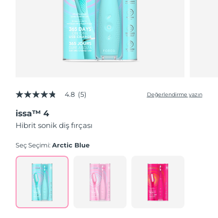
4.8
(5)
Değerlendirme yazın
5
üzerinden
issa™ 4
4.8
yıldız,
Hibrit sonik diş fırçası
ortalama
puan
değeri.
Seç Seçimi:
Arctic Blue
Read
5
Reviews.
Aynı
sayfa
bağlantısı.