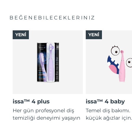
BEĞENEBILECEKLERINIZ
YENİ
YENİ
issa™ 4 plus
issa™ 4 baby
Her gün profesyonel diş
Temel diş bakımı.
temizliği deneyimi yaşayın
küçük ağızlar için