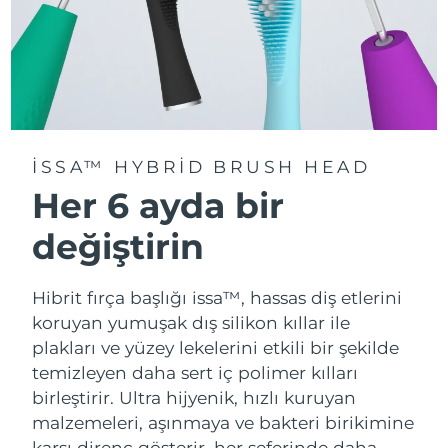
ISSA™ HYBRID BRUSH HEAD
Her 6 ayda bir
değiştirin
Hibrit fırça başlığı issa™, hassas diş etlerini
koruyan yumuşak dış silikon kıllar ile
plakları ve yüzey lekelerini etkili bir şekilde
temizleyen daha sert iç polimer kılları
birleştirir. Ultra hijyenik, hızlı kuruyan
malzemeleri, aşınmaya ve bakteri birikimine
karşı direnç gösterir, her seferinde daha