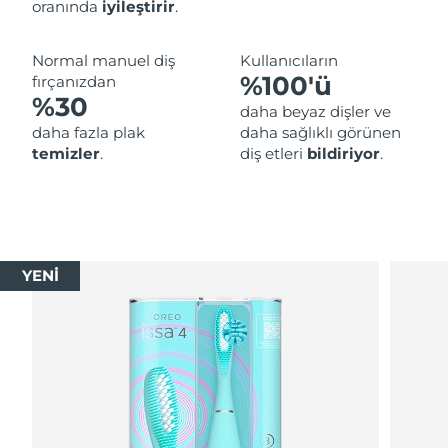
oranında
iyileştirir
.
Normal manuel diş
Kullanıcıların
%100'ü
fırçanızdan
%30
daha beyaz dişler ve
daha fazla plak
daha sağlıklı görünen
temizler
.
diş etleri
bildiriyor
.
YENİ