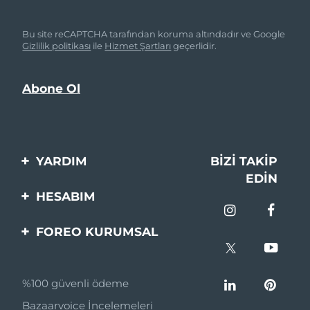
Bu site reCAPTCHA tarafından koruma altındadır ve Google
Gizlilik politikası
ile
Hizmet Şartları
geçerlidir.
YARDIM
BIZI TAKIP
EDIN
Bi̇zi̇mle İleti̇şi̇me Geçi̇n
HESABIM
Si̇pari̇şler & Sevki̇yat
Ürün Kaydı
FOREO KURUMSAL
Garanti̇ & İade
Destek
FOREO Hakkinda
Sık Sorulan Sorular
%100 güvenli ödeme
Ortaklik Programi
Pil bilgileri
Bazaarvoice İncelemeleri