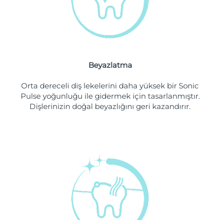
Filipinler
Tahmini teslim tarihi
8/11/26
Polonya
Tahmini teslim tarihi
8/9/26
Portekiz
Tahmini teslim tarihi
8/8/26
Beyazlatma
Porto Riko
Tahmini teslim tarihi
8/10/26
Orta dereceli diş lekelerini daha yüksek bir Sonic
Pulse yoğunluğu ile gidermek için tasarlanmıştır.
Katar
Tahmini teslim tarihi
8/9/26
Dişlerinizin doğal beyazlığını geri kazandırır.
Reunion
Tahmini teslim tarihi
8/13/26
Romanya
Tahmini teslim tarihi
8/8/26
Rusya
Tahmini teslim tarihi
8/16/26
Suudi Arabistan
Tahmini teslim tarihi
8/9/26
Singapur
Tahmini teslim tarihi
8/10/26