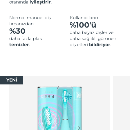
oranında
iyileştirir
.
Normal manuel diş
Kullanıcıların
%100'ü
fırçanızdan
%30
daha beyaz dişler ve
daha fazla plak
daha sağlıklı görünen
temizler
.
diş etleri
bildiriyor
.
YENİ