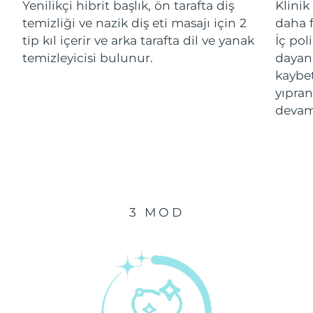
Yenilikçi hibrit başlık, ön tarafta diş
Klinik
temizliği ve nazik diş eti masajı için 2
daha f
Çin Makao ÖİB
Tahmini teslim tarihi
8/10/26
tip kıl içerir ve arka tarafta dil ve yanak
İç pol
temizleyicisi bulunur.
dayanı
Malezya
Tahmini teslim tarihi
8/11/26
kaybe
yıpran
Malta
Tahmini teslim tarihi
8/8/26
devam
Meksika
Tahmini teslim tarihi
8/12/26
Monako
Tahmini teslim tarihi
8/9/26
Hollanda
Tahmini teslim tarihi
8/8/26
3 MOD
Yeni Zelanda
Tahmini teslim tarihi
8/8/26
Norveç
Tahmini teslim tarihi
8/8/26
Umman
Tahmini teslim tarihi
8/11/26