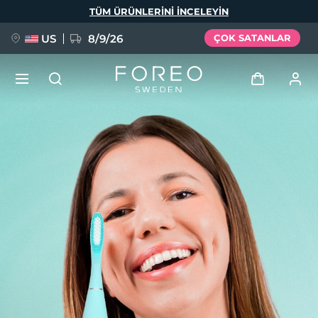
Ana
TÜM ÜRÜNLERINI INCELEYIN
içeriğe
atla
US
8/9/26
ÇOK SATANLAR
YENİ
Giriş
Dil Seçimi
BREAKING NEWS
Kullanici profi̇li̇
English
Deutsch
Español
Cihazlarım
FAQ™ Pure Beauty-Tech Elixir
Français
Italiano
Português
Siparişlerim
Polski
Svenska
Русский
Türkçe
简体中文
繁體中文
Adresim
issa™ Teeth Whitening Set
Aboneliklerim