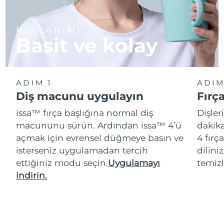
KULLANIMI
Basit ve kolay
ADIM 1
ADIM
Diş macunu uygulayın
Fırç
issa™ fırça başlığına normal diş
Dişler
macununu sürün. Ardından issa™ 4’ü
dakika
açmak için evrensel düğmeye basın ve
4 fırç
isterseniz uygulamadan tercih
dilini
ettiğiniz modu seçin.
Uygulamayı
temizl
indirin.