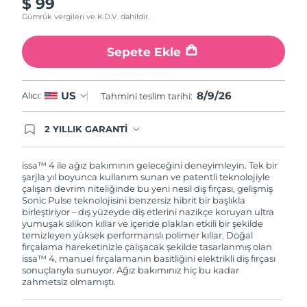
$ 99
Gümrük vergileri ve K.D.V. dahildir.
Sepete Ekle
8/9/26
US
Alıcı:
Tahmini teslim tarihi:
2 YILLIK GARANTİ
Satın aldığınız Foreo cihazı, Tüketici Kanununa
göre 2 (iki) yıl firmamız garantisi altında
korunmaktadır. Cihazınızla ilgili herhangi bir
issa™ 4 ile ağız bakımının geleceğini deneyimleyin. Tek bir
şikayet, arıza durumunda Garanti Belgesinde yer
şarjla yıl boyunca kullanım sunan ve patentli teknolojiyle
alan servisimize ve merkez ofis adresimize
çalışan devrim niteliğinde bu yeni nesil diş fırçası, gelişmiş
ürününüzü teslim edebilirsiniz. Ürününüzle
Sonic Pulse teknolojisini benzersiz hibrit bir başlıkla
alakalı sorun tespit edildiğinde yeni bir ürünle
birleştiriyor – dış yüzeyde diş etlerini nazikçe koruyan ultra
değişimi sağlanmakta ve adresinize
yumuşak silikon kıllar ve içeride plakları etkili bir şekilde
gönderilmektedir.
temizleyen yüksek performanslı polimer kıllar. Doğal
fırçalama hareketinizle çalışacak şekilde tasarlanmış olan
issa™ 4, manuel fırçalamanın basitliğini elektrikli diş fırçası
sonuçlarıyla sunuyor. Ağız bakımınız hiç bu kadar
zahmetsiz olmamıştı.