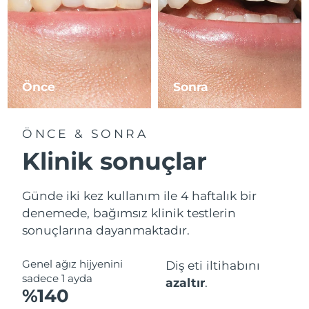
Önce
Sonra
ÖNCE & SONRA
Klinik sonuçlar
Günde iki kez kullanım ile 4 haftalık bir
denemede, bağımsız klinik testlerin
sonuçlarına dayanmaktadır.
Genel ağız hijyenini
Diş eti iltihabını
sadece 1 ayda
azaltır
.
%140