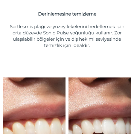
Türkiye
Tahmini teslim tarihi
8/9/26
Derinlemesine temizleme
Birleşik Arap
Tahmini teslim tarihi
8/9/26
Emirlikleri
Sertleşmiş plağı ve yüzey lekelerini hedeflemek için
orta düzeyde Sonic Pulse yoğunluğu kullanır. Zor
ulaşılabilir bölgeler için ve diş hekimi seviyesinde
Birleşik Krallık
Tahmini teslim tarihi
8/8/26
temizlik için idealdir.
Amerika Birleşik
Tahmini teslim tarihi
8/9/26
Devletleri
Özbekistan
Tahmini teslim tarihi
8/13/26
Vietnam
Tahmini teslim tarihi
8/14/26