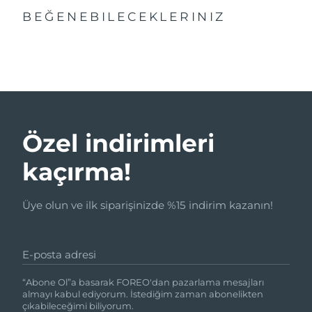
BEĞENEBILECEKLERINIZ
Özel indirimleri
kaçırma!
Üye olun ve ilk siparişinizde %15 indirim kazanın!
E-posta adresi
“Abone Ol”a basarak FOREO'dan pazarlama mesajları
almayı kabul ediyorum. İstediğim zaman abonelikten
çıkabileceğimi biliyorum.