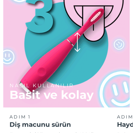
NASIL KULLANILIR
Basit ve kolay
ADIM 1
ADIM
Diş macunu sürün
Hayd