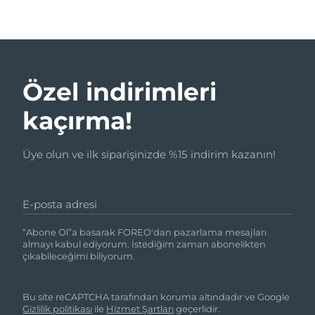
Özel indirimleri
kaçırma!
Üye olun ve ilk siparişinizde %15 indirim kazanın!
E-posta adresi
“Abone Ol”a basarak FOREO'dan pazarlama mesajları
almayı kabul ediyorum. İstediğim zaman abonelikten
çıkabileceğimi biliyorum.
Bu site reCAPTCHA tarafından koruma altındadır ve Google
Gizlilik politikası
ile
Hizmet Şartları
geçerlidir.