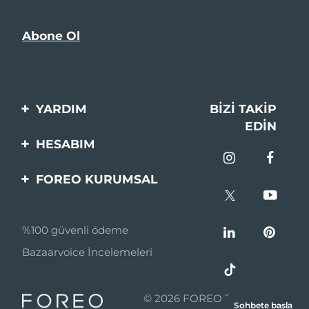
YARDIM
BIZI TAKIP
EDIN
Bi̇zi̇mle İleti̇şi̇me Geçi̇n
HESABIM
Si̇pari̇şler & Sevki̇yat
Ürün Kaydı
FOREO KURUMSAL
Garanti̇ & İade
Destek
FOREO Hakkinda
Sık Sorulan Sorular
%100 güvenli ödeme
Ortaklik Programi
Pil bilgileri
Bazaarvoice İncelemeleri
Ortaklık haberleri
MYSA
© 2026 FOREO Tüm hakları
Sohbete başla