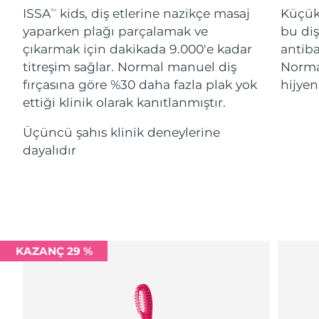
Advanced pore care essentials
For healthy hair
ISSA
kids, diş etlerine nazikçe masaj
Küçük
18% PAP
TM
İsrail
Tahmini teslim tarihi
8/12/26
Kozmetik ürünleri
Erkekler
yaparken plağı parçalamak ve
bu diş
çıkarmak için dakikada 9.000'e kadar
antiba
İtalya
Tahmini teslim tarihi
8/8/26
titreşim sağlar. Normal manuel diş
Normal
fırçasına göre %30 daha fazla plak yok
hijyen
Japonya
Tahmini teslim tarihi
8/11/26
ettiği klinik olarak kanıtlanmıştır.
Tüm Ürünler
Jersey
Tahmini teslim tarihi
8/13/26
Üçüncü şahıs klinik deneylerine
dayalıdır
Kazakistan
Tahmini teslim tarihi
8/10/26
FOREO APP
Kuveyt
Tahmini teslim tarihi
8/8/26
HAKKINDA
Letonya
Tahmini teslim tarihi
8/8/26
Lübnan
KAZANÇ 29 %
Tahmini teslim tarihi
8/9/26
Litvanya
Tahmini teslim tarihi
8/8/26
Lüksemburg
Tahmini teslim tarihi
8/8/26