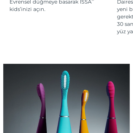
Evrensel düğmeye basarak ISSA
Daires
TM
kids’inizi açın.
yeni 
gerekt
30 san
yüz ya