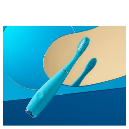
Türkiye
Tahmini teslim tarihi
8/9/26
Birleşik Arap
Tahmini teslim tarihi
8/9/26
Emirlikleri
Birleşik Krallık
Tahmini teslim tarihi
8/8/26
Amerika Birleşik
Tahmini teslim tarihi
8/9/26
Devletleri
Özbekistan
Tahmini teslim tarihi
8/13/26
Vietnam
Tahmini teslim tarihi
8/14/26