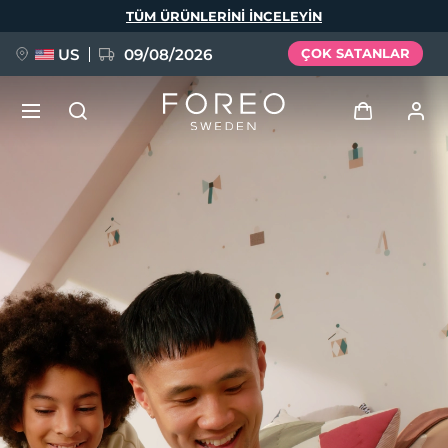
Ana
TÜM ÜRÜNLERINI INCELEYIN
içeriğe
atla
US
09/08/2026
ÇOK SATANLAR
YENİ
Giriş
Dil Seçimi
BREAKING NEWS
Kullanici profi̇li̇
English
Deutsch
Español
Cihazlarım
FAQ™ Pure Beauty-Tech Elixir
Français
Italiano
Português
Siparişlerim
Polski
Svenska
Русский
Türkçe
简体中文
繁體中文
Adresim
issa™ Teeth Whitening Set
Aboneliklerim