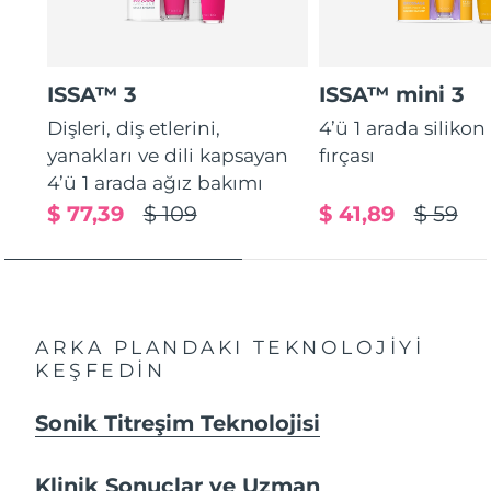
ISSA™ 3
ISSA™ mini 3
Dişleri, diş etlerini,
4’ü 1 arada silikon
yanakları ve dili kapsayan
fırçası
4’ü 1 arada ağız bakımı
$ 77,39
$ 109
$ 41,89
$ 59
ARKA PLANDAKI TEKNOLOJİYİ
KEŞFEDİN
Sonik Titreşim Teknolojisi
Klinik Sonuçlar ve Uzman