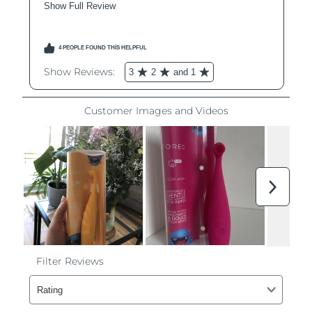
Filipinler
Tahmini teslim tarihi
8/15/26
Polonya
Tahmini teslim tarihi
8/13/26
Portekiz
Tahmini teslim tarihi
8/12/26
Porto Riko
Tahmini teslim tarihi
8/14/26
Katar
Tahmini teslim tarihi
8/13/26
Reunion
Tahmini teslim tarihi
8/17/26
Romanya
Tahmini teslim tarihi
8/12/26
Rusya
Tahmini teslim tarihi
8/20/26
Suudi Arabistan
Tahmini teslim tarihi
8/13/26
Singapur
Tahmini teslim tarihi
8/14/26