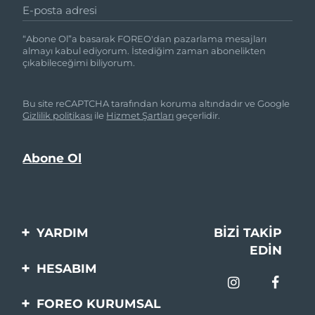
E-posta adresi
“Abone Ol”a basarak FOREO'dan pazarlama mesajları
almayı kabul ediyorum. İstediğim zaman abonelikten
çıkabileceğimi biliyorum.
Bu site reCAPTCHA tarafından koruma altındadır ve Google
Gizlilik politikası
ile
Hizmet Şartları
geçerlidir.
YARDIM
BIZI TAKIP
EDIN
Bi̇zi̇mle İleti̇şi̇me Geçi̇n
HESABIM
Si̇pari̇şler & Sevki̇yat
Ürün Kaydı
FOREO KURUMSAL
Garanti̇ & İade