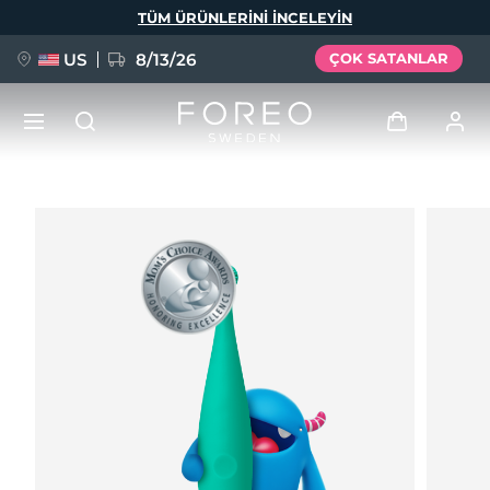
Ana
TÜM ÜRÜNLERINI INCELEYIN
içeriğe
atla
US
8/13/26
ÇOK SATANLAR
YENİ
Giriş
Dil Seçimi
BREAKING NEWS
Kullanici profi̇li̇
English
Deutsch
Español
Cihazlarım
FAQ™ Pure Beauty-Tech Elixir
Français
Italiano
Português
Siparişlerim
Polski
Svenska
Русский
Türkçe
简体中文
繁體中文
Adresim
issa™ Teeth Whitening Set
Aboneliklerim