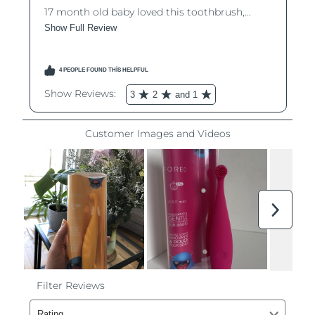
Filipinler
Tahmini teslim tarihi
15/8/26
Polonya
Tahmini teslim tarihi
13/8/26
Portekiz
Tahmini teslim tarihi
12/8/26
Porto Riko
Tahmini teslim tarihi
14/8/26
Katar
Tahmini teslim tarihi
13/8/26
Reunion
Tahmini teslim tarihi
17/8/26
Romanya
Tahmini teslim tarihi
12/8/26
Rusya
Tahmini teslim tarihi
20/8/26
Suudi Arabistan
Tahmini teslim tarihi
13/8/26
Singapur
Tahmini teslim tarihi
14/8/26