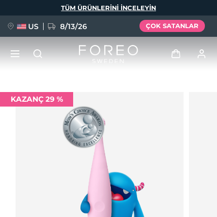
Ana
TÜM ÜRÜNLERINI INCELEYIN
içeriğe
atla
US
8/13/26
ÇOK SATANLAR
YENİ
Giriş
KAZANÇ 29 %
Dil Seçimi
BREAKING NEWS
Kullanici profi̇li̇
English
Deutsch
Español
Cihazlarım
FAQ™ Pure Beauty-Tech Elixir
Français
Italiano
Português
Siparişlerim
Polski
Svenska
Русский
Türkçe
简体中文
繁體中文
Adresim
issa™ Teeth Whitening Set
Aboneliklerim