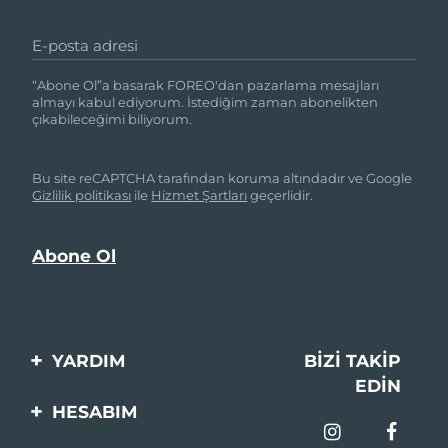
E-posta adresi
“Abone Ol”a basarak FOREO'dan pazarlama mesajları
almayı kabul ediyorum. İstediğim zaman abonelikten
çıkabileceğimi biliyorum.
Bu site reCAPTCHA tarafından koruma altındadır ve Google
Gizlilik politikası
ile
Hizmet Şartları
geçerlidir.
YARDIM
BIZI TAKIP
EDIN
Bi̇zi̇mle İleti̇şi̇me Geçi̇n
HESABIM
Si̇pari̇şler & Sevki̇yat